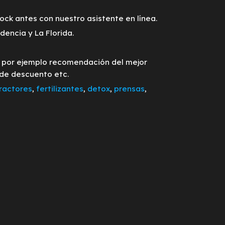
tock antes con nuestro asistente en línea.
encia y La Florida.
o por ejemplo recomendación del mejor
 de descuento etc.
ractores
,
fertilizantes
,
detox
,
prensas
,