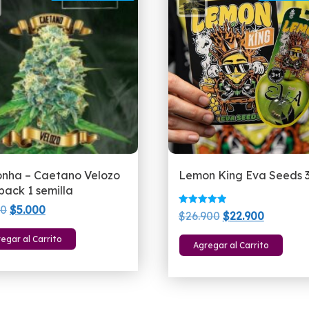
nha – Caetano Velozo
Lemon King Eva Seeds 
ack 1 semilla
El
El
00
$
5.000
Valorado
El
El
$
26.900
$
22.900
con
precio
precio
5.00
precio
precio
de 5
egar al Carrito
original
actual
Agregar al Carrito
original
actual
era:
es:
era:
es:
$6.500.
$5.000.
$26.900.
$22.900.