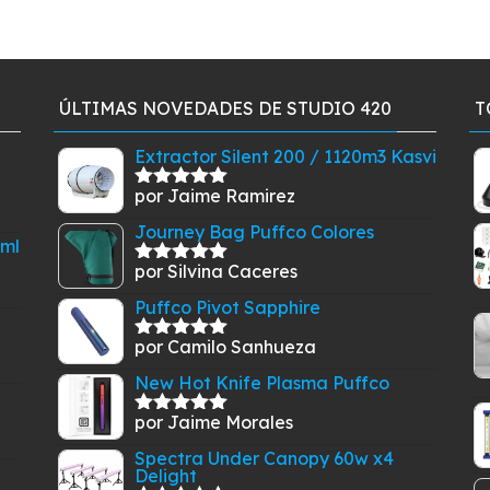
ÚLTIMAS NOVEDADES DE STUDIO 420
T
Extractor Silent 200 / 1120m3 Kasvi
por Jaime Ramirez
Valorado
con
5
de 5
Journey Bag Puffco Colores
0ml
por Silvina Caceres
Valorado
con
5
de 5
Puffco Pivot Sapphire
por Camilo Sanhueza
Valorado
con
5
de 5
New Hot Knife Plasma Puffco
por Jaime Morales
Valorado
con
5
de 5
Spectra Under Canopy 60w x4
Delight