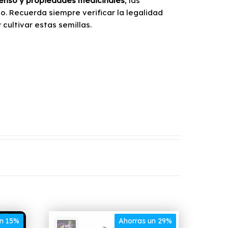
enso y propiedades medicinales
, las
. Recuerda siempre verificar la legalidad
cultivar estas semillas.
un 15%
Ahorras un 29%