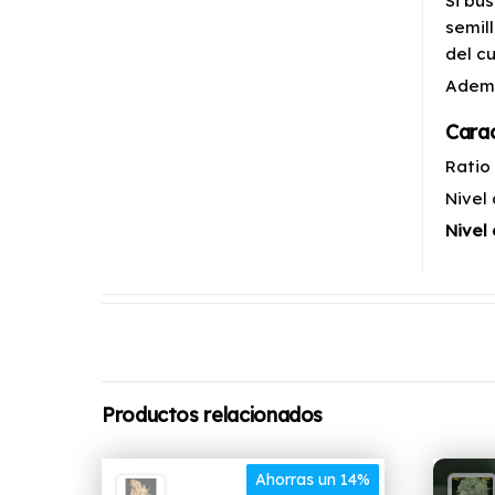
Si bu
semil
del c
Ademá
Cara
Ratio
Nivel
Nivel
Productos relacionados
Ahorras un 14%