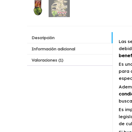
Descripción
Las s
debid
Información adicional
benef
Valoraciones (1)
Es un
para 
espec
Ademá
condi
busca
Es im
legisl
de cu