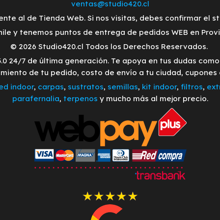
ventas@studio420.cl
ente al de Tienda Web. Si nos visitas, debes confirmar el s
ile y tenemos puntos de entrega de pedidos WEB en Provid
© 2026 Studio420.cl Todos los Derechos Reservados.
3.0 24/7 de última generación. Te apoya en tus dudas com
imiento de tu pedido, costo de envío a tu ciudad, cupones
led indoor
,
carpas
,
sustratos
,
semillas
,
kit indoor
,
filtros
,
ext
parafernalia
,
terpenos
y mucho más al mejor precio.