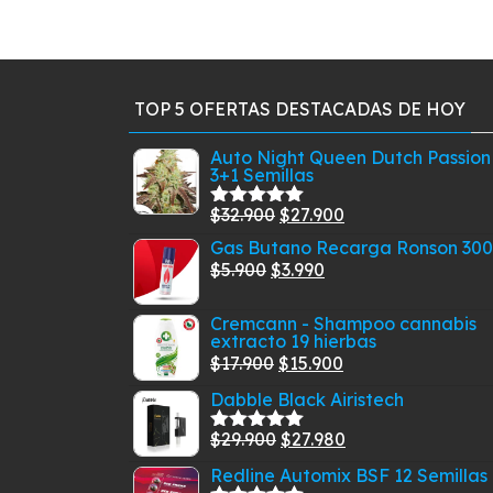
TOP 5 OFERTAS DESTACADAS DE HOY
Auto Night Queen Dutch Passion
3+1 Semillas
El
El
$
32.900
$
27.900
Valorado
con
5.00
de
precio
precio
Gas Butano Recarga Ronson 30
5
El
original
El
actual
$
5.900
$
3.990
precio
era:
precio
es:
Cremcann - Shampoo cannabis
original
$32.900.
actual
$27.900.
extracto 19 hierbas
era:
es:
El
El
$
17.900
$
15.900
$5.900.
$3.990.
precio
precio
Dabble Black Airistech
original
actual
El
El
$
29.900
$
27.980
era:
es:
Valorado
con
5.00
de
precio
precio
$17.900.
$15.900.
Redline Automix BSF 12 Semillas
5