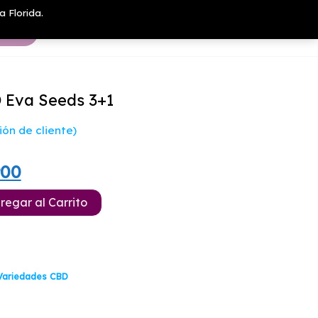
a Florida.
 Eva Seeds 3+1
ón de cliente)
El
900
io
precio
regar al Carrito
nal
actual
es:
00.
$15.900.
Variedades CBD