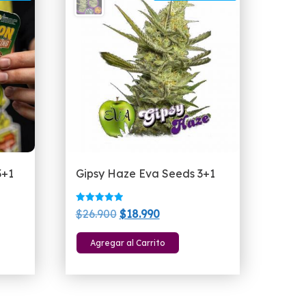
3+1
Gipsy Haze Eva Seeds 3+1
Valorado
El
El
$
26.900
$
18.990
con
5.00
precio
precio
de 5
Agregar al Carrito
original
actual
era:
es:
$26.900.
$18.990.