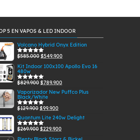
OP 5 EN VAPOS & LED INDOOR
Volcano Hybrid Onyx Edition
El
El
$
585.000
$
549.900
Valorado
con
5.00
de
precio
precio
Kit Indoor 100x100 Apollo Evo 16
5
480w
original
actual
era:
es:
El
El
$
829.900
$
789.900
Valorado
$585.000.
$549.900.
con
5.00
de
precio
precio
Vaporizador New Puffco Plus
5
Black/White
original
actual
era:
es:
El
El
$
129.900
$
99.900
Valorado
$829.900.
$789.900.
con
5.00
de
precio
precio
Quantum Lite 240w Delight
5
original
actual
El
El
$
269.900
$
229.900
Valorado
era:
es:
con
5.00
de
precio
precio
Plenty Black Storz & Bickel
$129.900.
$99.900.