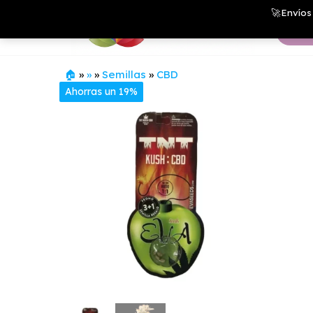
Saltar
Growshop
🚀Envíos 
& LED
al
Store
contenido
🏠
»
»
»
Semillas
»
CBD
Ahorras un 19%