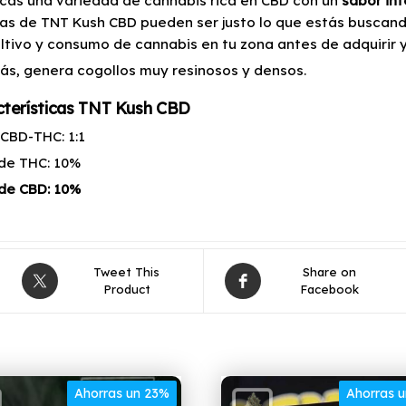
scas una variedad de cannabis rica en CBD con un
sabor int
las de TNT Kush CBD pueden ser justo lo que estás buscando
ultivo y consumo de cannabis en tu zona antes de adquirir y 
s, genera cogollos muy resinosos y densos.
cterísticas TNT Kush CBD
 CBD-THC: 1:1
 de THC: 10%
 de CBD: 10%
Tweet This
Share on
Product
Facebook
Ahorras un 23%
Ahorras 