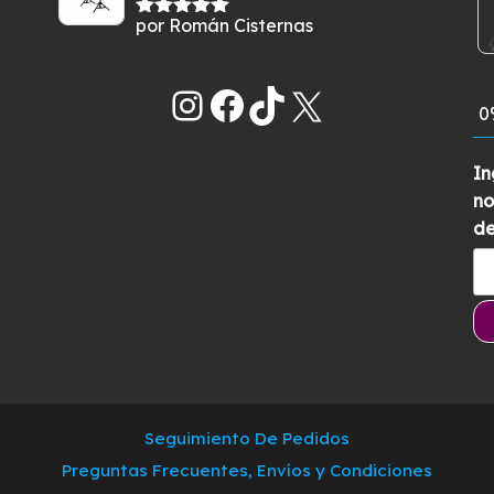
por Román Cisternas
Valorado
con
5
de 5
Instagram
Facebook
TikTok
X
0
In
no
de
Seguimiento De Pedidos
Preguntas Frecuentes, Envíos y Condiciones