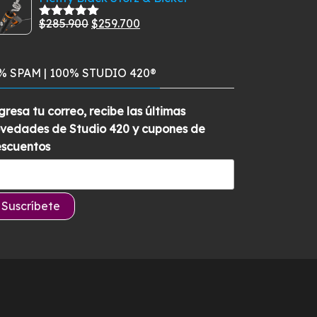
5
original
actual
El
El
$
285.900
$
259.700
era:
es:
Valorado
con
5.00
de
precio
precio
$269.900.
$229.900.
5
original
actual
% SPAM | 100% STUDIO 420®
era:
es:
$285.900.
$259.700.
gresa tu correo, recibe las últimas
vedades de Studio 420 y cupones de
scuentos