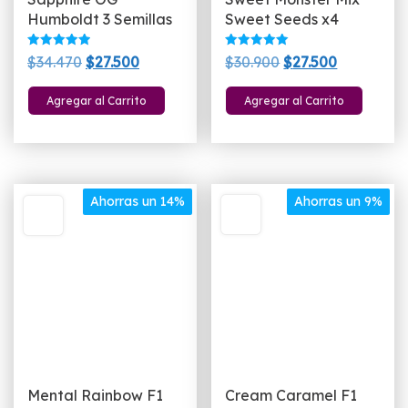
Humboldt 3 Semillas
Sweet Seeds x4
Valorado
Valorado
El
El
El
El
$
34.470
$
27.500
$
30.900
$
27.500
con
con
5.00
5.00
precio
precio
precio
precio
de 5
de 5
Agregar al Carrito
Agregar al Carrito
original
actual
original
actual
era:
es:
era:
es:
$34.470.
$27.500.
$30.900.
$27.500.
Ahorras un 14%
Ahorras un 9%
Mental Rainbow F1
Cream Caramel F1