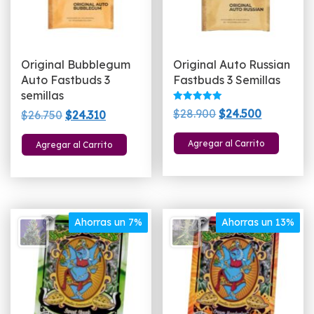
Original Bubblegum
Original Auto Russian
Auto Fastbuds 3
Fastbuds 3 Semillas
semillas
Valorado
El
El
$
28.900
$
24.500
El
El
$
26.750
$
24.310
con
5.00
precio
precio
precio
precio
de 5
Agregar al Carrito
Agregar al Carrito
original
actual
original
actual
era:
es:
era:
es:
$28.900.
$24.500.
$26.750.
$24.310.
Ahorras un 7%
Ahorras un 13%