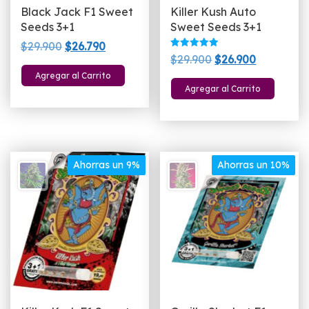
Black Jack F1 Sweet
Killer Kush Auto
Seeds 3+1
Sweet Seeds 3+1
El
El
$
29.900
$
26.790
Valorado
El
El
$
29.900
$
26.900
precio
precio
con
5.00
precio
precio
Agregar al Carrito
original
actual
de 5
Agregar al Carrito
original
actual
era:
es:
era:
es:
$29.900.
$26.790.
$29.900.
$26.900.
Ahorras un 9%
Ahorras un 10%