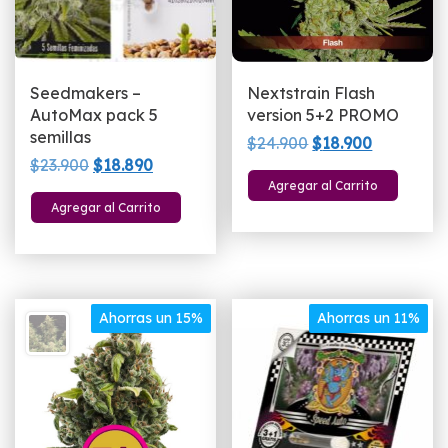
la
p
d
p
Seedmakers –
Nextstrain Flash
AutoMax pack 5
version 5+2 PROMO
semillas
El
El
$
24.900
$
18.900
El
El
$
23.900
$
18.890
precio
precio
Agregar al Carrito
precio
precio
original
actual
Agregar al Carrito
original
actual
era:
es:
era:
es:
$24.900.
$18.900.
$23.900.
$18.890.
Ahorras un 15%
Ahorras un 11%