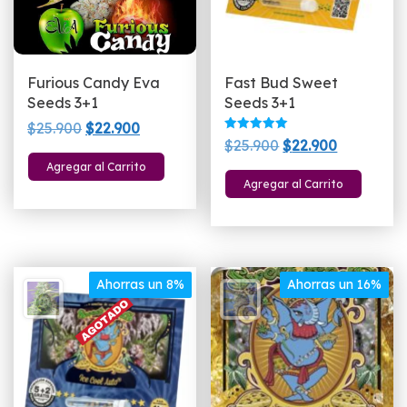
p
d
p
Furious Candy Eva
Fast Bud Sweet
Seeds 3+1
Seeds 3+1
El
El
$
25.900
$
22.900
Valorado
El
El
$
25.900
$
22.900
precio
precio
con
5.00
precio
precio
Agregar al Carrito
original
actual
de 5
Agregar al Carrito
original
actual
era:
es:
era:
es:
$25.900.
$22.900.
$25.900.
$22.900.
Ahorras un 8%
Ahorras un 16%