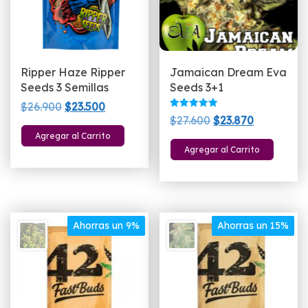
la
p
d
p
Ripper Haze Ripper
Jamaican Dream Eva
Seeds 3 Semillas
Seeds 3+1
El
El
$
26.900
$
23.500
Valorado
El
El
$
27.600
$
23.870
precio
precio
con
5.00
precio
precio
Agregar al Carrito
original
actual
de 5
Agregar al Carrito
original
actual
era:
es:
era:
es:
$26.900.
$23.500.
$27.600.
$23.870.
Ahorras un 9%
Ahorras un 15%