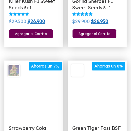
Killer Kush F1 Sweet
Gorilla Sherbet F1
Seeds 3+1
Sweet Seeds 3+1
Valorado
Valorado
El
El
El
El
$
29.500
$
26.900
$
29.900
$
26.950
con
con
5.00
5.00
precio
precio
precio
precio
de 5
de 5
Agregar al Carrito
Agregar al Carrito
original
actual
original
actual
era:
es:
era:
es:
$29.500.
$26.900.
$29.900.
$26.950.
Ahorras un 7%
Ahorras un 8%
Strawberry Cola
Green Tiger Fast BSF