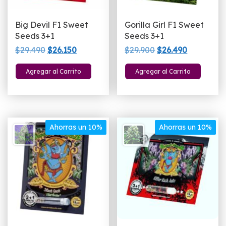
Big Devil F1 Sweet
Gorilla Girl F1 Sweet
Seeds 3+1
Seeds 3+1
El
El
El
El
$
29.490
$
26.150
$
29.900
$
26.490
precio
precio
precio
precio
Agregar al Carrito
Agregar al Carrito
original
actual
original
actual
era:
es:
era:
es:
$29.490.
$26.150.
$29.900.
$26.490.
Ahorras un 10%
Ahorras un 10%