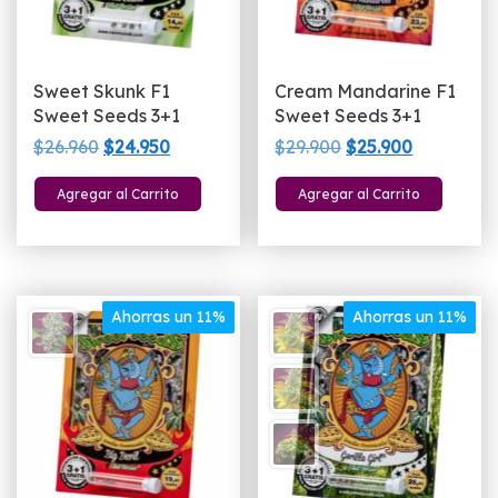
Sweet Skunk F1
Cream Mandarine F1
Sweet Seeds 3+1
Sweet Seeds 3+1
El
El
El
El
$
26.960
$
24.950
$
29.900
$
25.900
precio
precio
precio
precio
Agregar al Carrito
Agregar al Carrito
original
actual
original
actual
era:
es:
era:
es:
$26.960.
$24.950.
$29.900.
$25.900.
Ahorras un 11%
Ahorras un 11%