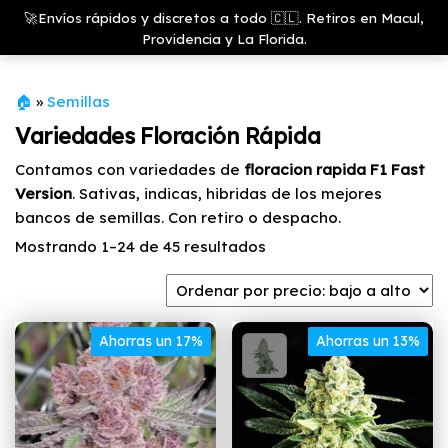
Saltar
Growshop
🚀Envíos rápidos y discretos a todo 🇨🇱. Retiros en Macul,
& LED
Menú
al
Providencia y La Florida.
Store
contenido
🏠
»
Semillas
Variedades Floración Rápida
Contamos con variedades de
floracion rapida F1 Fast
Version
. Sativas, indicas, hibridas de los mejores
bancos de semillas. Con retiro o despacho.
Ordenado
Mostrando 1–24 de 45 resultados
por
precio:
bajo
Ahorras un 17%
a
Ahorras un 13%
alto