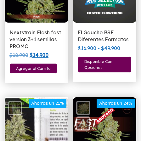
la
la
página
p
de
d
producto
p
Nextstrain Flash fast
El Gaucho BSF
version 3+1 semillas
Diferentes Formatos
PROMO
Rango
$
16.900
-
$
49.900
El
El
$
18.900
$
14.900
de
E
Disponible Con
precio
precio
precios:
p
Opciones
Agregar al Carrito
original
actual
desde
ti
era:
es:
$16.900
mú
$18.900.
$14.900.
hasta
va
$49.900
L
Ahorras un 21%
Ahorras un 24%
o
s
p
el
e