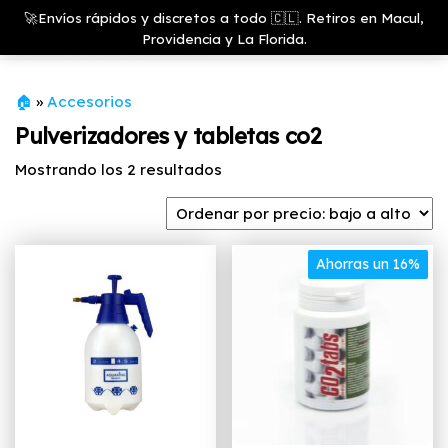
Saltar
Growshop
🚀Envíos rápidos y discretos a todo 🇨🇱. Retiros en Macul,
& LED
Menú
al
Providencia y La Florida.
Store
contenido
🏠
»
Accesorios
Pulverizadores y tabletas co2
Ordenado
Mostrando los 2 resultados
por
precio:
bajo
a
Ahorras un 16%
alto