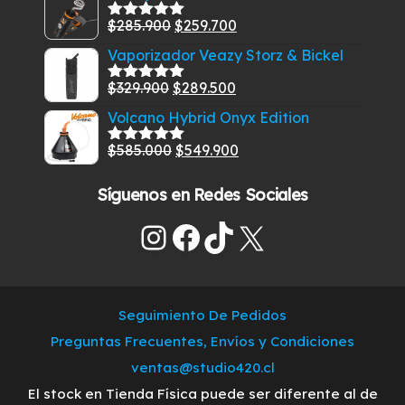
original
actual
El
El
$
285.900
$
259.700
era:
es:
Valorado
con
5.00
de
precio
precio
$269.900.
$229.900.
Vaporizador Veazy Storz & Bickel
5
original
actual
El
El
$
329.900
$
289.500
era:
es:
Valorado
con
5.00
de
precio
precio
$285.900.
$259.700.
Volcano Hybrid Onyx Edition
5
original
actual
El
El
$
585.000
$
549.900
era:
es:
Valorado
con
5.00
de
precio
precio
$329.900.
$289.500.
5
Síguenos en Redes Sociales
original
actual
era:
es:
Instagram
Facebook
TikTok
X
$585.000.
$549.900.
Seguimiento De Pedidos
Preguntas Frecuentes, Envíos y Condiciones
ventas@studio420.cl
El stock en Tienda Física puede ser diferente al de