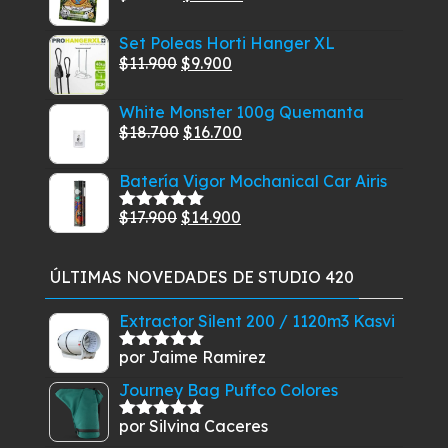
era:
es:
precio
precio
$57.300.
$54.800.
Set Poleas Horti Hanger XL
original
actual
El
El
$
11.900
$
9.900
era:
es:
precio
precio
$29.900.
$26.490.
White Monster 100g Quemanta
original
actual
El
El
$
18.700
$
16.700
era:
es:
precio
precio
$11.900.
$9.900.
Batería Vigor Mochanical Car Airis
original
actual
era:
es:
El
El
$
17.900
$
14.900
Valorado
$18.700.
$16.700.
con
5.00
de
precio
precio
5
original
actual
ÚLTIMAS NOVEDADES DE STUDIO 420
era:
es:
$17.900.
$14.900.
Extractor Silent 200 / 1120m3 Kasvi
por Jaime Ramirez
Valorado
con
5
de 5
Journey Bag Puffco Colores
por Silvina Caceres
Valorado
con
5
de 5