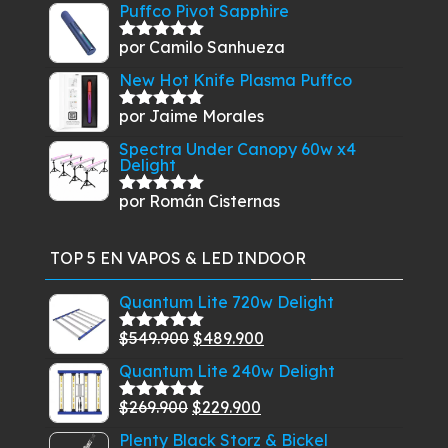
Puffco Pivot Sapphire
por Camilo Sanhueza
Valorado
con
5
de 5
New Hot Knife Plasma Puffco
por Jaime Morales
Valorado
con
5
de 5
Spectra Under Canopy 60w x4
Delight
por Román Cisternas
Valorado
con
5
de 5
TOP 5 EN VAPOS & LED INDOOR
Quantum Lite 720w Delight
El
El
$
549.900
$
489.900
Valorado
con
5.00
de
precio
precio
Quantum Lite 240w Delight
5
original
actual
El
El
$
269.900
$
229.900
era:
es:
Valorado
con
5.00
de
precio
precio
$549.900.
$489.900.
Plenty Black Storz & Bickel
5