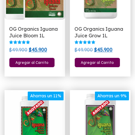
OG Organics Iguana
OG Organics Iguana
Juice Bloom 1L
Juice Grow 1L
Valorado
Valorado
El
El
El
El
$
49.900
$
45.900
$
49.900
$
45.900
con
con
5.00
5.00
precio
precio
precio
precio
de 5
de 5
Agregar al Carrito
Agregar al Carrito
original
actual
original
actual
era:
es:
era:
es:
$49.900.
$45.900.
$49.900.
$45.900.
Ahorras un 11%
Ahorras un 9%