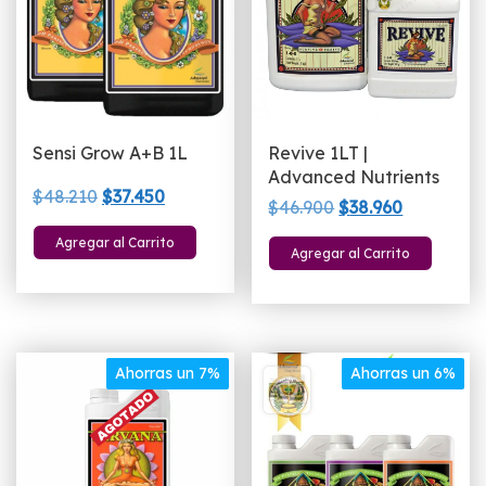
el
e
la
p
d
p
Sensi Grow A+B 1L
Revive 1LT |
Advanced Nutrients
El
El
$
48.210
$
37.450
El
El
$
46.900
$
38.960
precio
precio
precio
precio
Agregar al Carrito
original
actual
Agregar al Carrito
original
actual
era:
es:
era:
es:
$48.210.
$37.450.
$46.900.
$38.960.
Ahorras un 7%
Ahorras un 6%