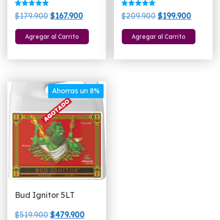
Valorado
Valorado
El
El
El
El
$
179.900
$
167.900
$
209.900
$
199.900
con
con
5.00
5.00
precio
precio
precio
precio
de 5
de 5
Agregar al Carrito
Agregar al Carrito
original
actual
original
actual
era:
es:
era:
es:
$179.900.
$167.900.
$209.900.
$199.90
Ahorras un 8%
Bud Ignitor 5LT
El
El
$
519.900
$
479.900