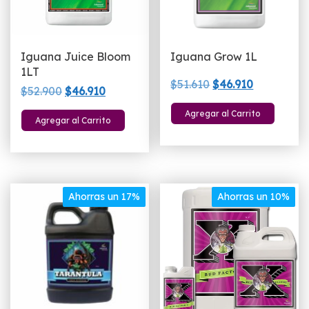
Iguana Juice Bloom
Iguana Grow 1L
1LT
El
El
$
51.610
$
46.910
El
El
$
52.900
$
46.910
precio
precio
precio
precio
Agregar al Carrito
original
actual
Agregar al Carrito
original
actual
era:
es:
era:
es:
$51.610.
$46.910.
$52.900.
$46.910.
Ahorras un 17%
Ahorras un 10%