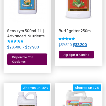
Sensizym 500ml-1L |
Bud Ignitor 250ml
Advanced Nutrients
Valorado
El
El
$
39.510
$
32.200
Valorado
Rango
con
$
28.900
-
$
39.900
con
5.00
precio
precio
5.00
de 5
de
Este
de 5
Agregar al Carrito
original
actual
Disponible Con
precios:
producto
Opciones
era:
es:
desde
tiene
$39.510.
$32.200.
$28.900
múltiples
hasta
variantes.
$39.900
Las
Ahorras un 10%
Ahorras un 12%
opciones
se
pueden
elegir