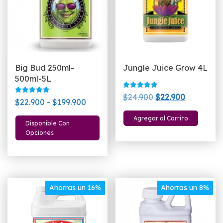
e
la
p
d
p
Big Bud 250ml-
Jungle Juice Grow 4L
500ml-5L
Valorado
El
El
$
24.900
$
22.900
Valorado
Rango
con
$
22.900
-
$
199.900
con
5.00
precio
precio
5.00
de 5
de
Este
de 5
Agregar al Carrito
original
actual
Disponible Con
precios:
producto
Opciones
era:
es:
desde
tiene
$24.900.
$22.900.
$22.900
múltiples
hasta
variantes.
$199.900
Las
Ahorras un 16%
Ahorras un 8%
opciones
se
pueden