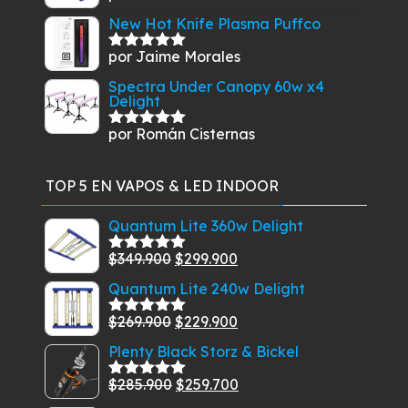
con
5
de 5
New Hot Knife Plasma Puffco
por Jaime Morales
Valorado
con
5
de 5
Spectra Under Canopy 60w x4
Delight
por Román Cisternas
Valorado
con
5
de 5
TOP 5 EN VAPOS & LED INDOOR
Quantum Lite 360w Delight
El
El
$
349.900
$
299.900
Valorado
con
5.00
de
precio
precio
Quantum Lite 240w Delight
5
original
actual
El
El
$
269.900
$
229.900
era:
es:
Valorado
con
5.00
de
precio
precio
$349.900.
$299.900.
Plenty Black Storz & Bickel
5
original
actual
El
El
$
285.900
$
259.700
era:
es:
Valorado
con
5.00
de
precio
precio