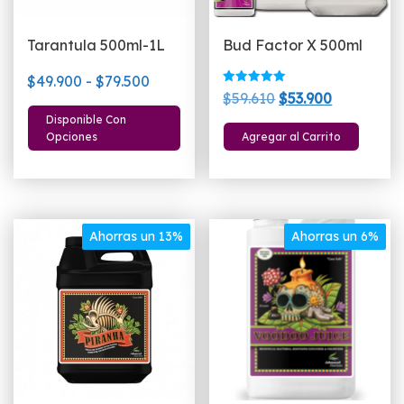
Tarantula 500ml-1L
Bud Factor X 500ml
Rango
$
49.900
-
$
79.500
Valorado
El
El
$
59.610
$
53.900
de
con
Este
5.00
precio
precio
Disponible Con
precios:
de 5
producto
Opciones
Agregar al Carrito
original
actual
desde
tiene
era:
es:
$49.900
múltiples
$59.610.
$53.900.
hasta
variantes.
$79.500
Las
Ahorras un 13%
Ahorras un 6%
opciones
se
pueden
elegir
en
la
página
de