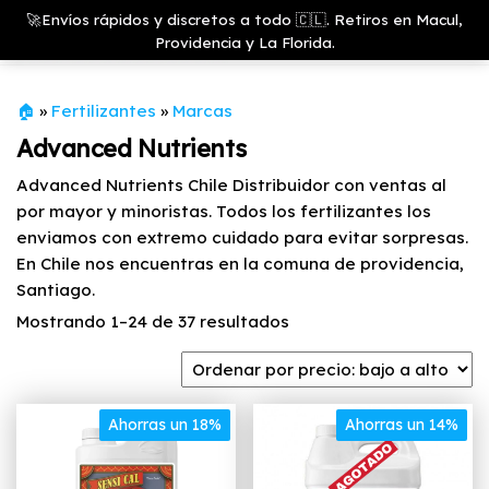
Saltar
Growshop
🚀Envíos rápidos y discretos a todo 🇨🇱. Retiros en Macul,
& LED
Menú
al
Providencia y La Florida.
Store
contenido
🏠
»
Fertilizantes
»
Marcas
Advanced Nutrients
Advanced Nutrients Chile Distribuidor con ventas al
por mayor y minoristas. Todos los fertilizantes los
enviamos con extremo cuidado para evitar sorpresas.
En Chile nos encuentras en la comuna de providencia,
Santiago.
Ordenado
Mostrando 1–24 de 37 resultados
por
precio:
bajo
Ahorras un 18%
a
Ahorras un 14%
alto