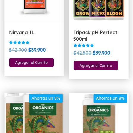
Nirvana 1L
Tripack pH Perfect
500ml
Valorado
El
El
$
42.900
$
39.900
Valorado
El
El
con
$
42.500
$
39.900
con
5.00
precio
precio
5.00
de 5
precio
precio
de 5
Agregar al Carrito
original
actual
Agregar al Carrito
original
actual
era:
es:
era:
es:
$42.900.
$39.900.
$42.500.
$39.900.
Ahorras un 8%
Ahorras un 8%