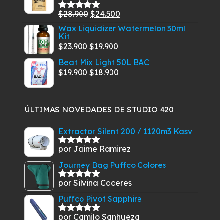
era:
es:
$37.550
El
El
$
28.900
$
24.500
Valorado
$7.900.
$7.500.
con
5.00
de
precio
precio
Wax Liquidizer Watermelon 30ml
5
Kit
original
actual
El
El
$
23.900
$
19.900
era:
es:
precio
precio
Beat Mix Light 50L BAC
$28.900.
$24.500.
original
actual
El
El
$
19.900
$
18.900
era:
es:
precio
precio
$23.900.
$19.900.
original
actual
era:
es:
ÚLTIMAS NOVEDADES DE STUDIO 420
$19.900.
$18.900.
Extractor Silent 200 / 1120m3 Kasvi
por Jaime Ramirez
Valorado
con
5
de 5
Journey Bag Puffco Colores
por Silvina Caceres
Valorado
con
5
de 5
Puffco Pivot Sapphire
por Camilo Sanhueza
Valorado