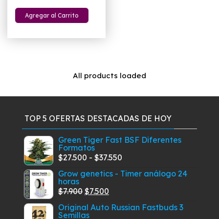
precio
precio
Agregar al Carrito
original
actual
era:
es:
$519.900.
$479.900.
All products loaded
TOP 5 OFERTAS DESTACADAS DE HOY
Green Tiger Fast BSF Diferentes
Formatos
Rango
$
27.500
-
$
37.550
de
Grow genetics - Timer análogo 24
horas
precios:
El
El
$
7.900
$
7.500
desde
precio
precio
$27.500
Original Auto Russian Fastbuds 3
Semillas
original
actual
hasta