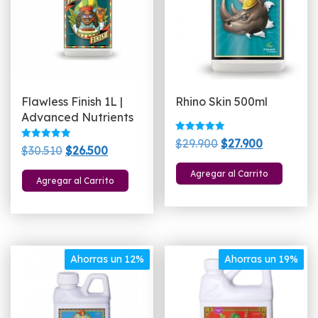
elegir
el
en
e
la
la
página
p
de
d
producto
p
Flawless Finish 1L |
Rhino Skin 500ml
Advanced Nutrients
Valorado
El
El
$
29.900
$
27.900
Valorado
El
El
con
$
30.510
$
26.500
con
5.00
precio
precio
5.00
de 5
precio
precio
de 5
Agregar al Carrito
original
actual
Agregar al Carrito
original
actual
era:
es:
era:
es:
$29.900.
$27.900.
$30.510.
$26.500.
Ahorras un 12%
Ahorras un 19%