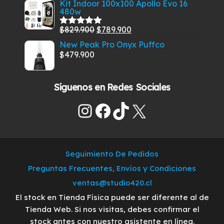
$269.900.
$229.900.
Kit Indoor 100x100 Apollo Evo 16
5
480w
original
actual
era:
es:
El
El
$
829.900
$
789.900
Valorado
$285.900.
$259.700.
con
5.00
de
precio
precio
New Peak Pro Onyx Puffco
5
original
actual
$
479.900
era:
es:
$829.900.
$789.900.
Síguenos en Redes Sociales
Instagram
Facebook
TikTok
X
Seguimiento De Pedidos
Preguntas Frecuentes, Envíos y Condiciones
ventas@studio420.cl
El stock en Tienda Física puede ser diferente al de
Tienda Web. Si nos visitas, debes confirmar el
stock antes con nuestro asistente en línea.