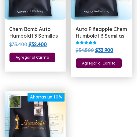
Chem Bomb Auto
Auto Piñeapple Chem
Humboldt 3 Semillas
Humboldt 3 Semillas
El
El
$
33.400
$
32.400
Valorado
El
El
$
34.500
$
32.900
precio
precio
con
5.00
precio
precio
Agregar al Carrito
original
actual
de 5
Agregar al Carrito
original
actual
era:
es:
era:
es:
$33.400.
$32.400.
$34.500.
$32.900.
Ahorras un 10%