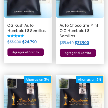
OG Kush Auto
Auto Chocolate Mint
Humboldt 3 Semillas
O.G Humboldt 3
Semillas
Valorado
El
El
$
33.900
$
24.790
El
El
$
35.640
$
27.900
con
5.00
precio
precio
precio
precio
de 5
Agregar al Carrito
Agregar al Carrito
original
actual
original
actual
era:
es:
era:
es:
$33.900.
$24.790.
$35.640.
$27.900.
Ahorras un 3%
Ahorras un 5%