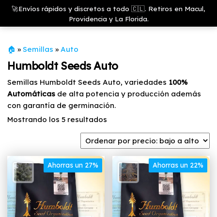
Saltar
Growshop
🚀Envíos rápidos y discretos a todo 🇨🇱. Retiros en Macul,
& LED
Menú
al
Providencia y La Florida.
Store
contenido
🏠
»
Semillas
»
Auto
Humboldt Seeds Auto
Semillas Humboldt Seeds Auto, variedades
100%
Automáticas
de alta potencia y producción además
con garantía de germinación.
Ordenado
Mostrando los 5 resultados
por
precio:
bajo
Ahorras un 27%
a
Ahorras un 22%
alto