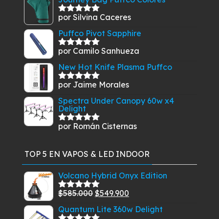
por Silvina Caceres
Valorado
con
5
de 5
Puffco Pivot Sapphire
por Camilo Sanhueza
Valorado
con
5
de 5
New Hot Knife Plasma Puffco
por Jaime Morales
Valorado
con
5
de 5
Spectra Under Canopy 60w x4
Delight
por Román Cisternas
Valorado
con
5
de 5
TOP 5 EN VAPOS & LED INDOOR
Volcano Hybrid Onyx Edition
El
El
$
585.000
$
549.900
Valorado
con
5.00
de
precio
precio
Quantum Lite 360w Delight
5
original
actual