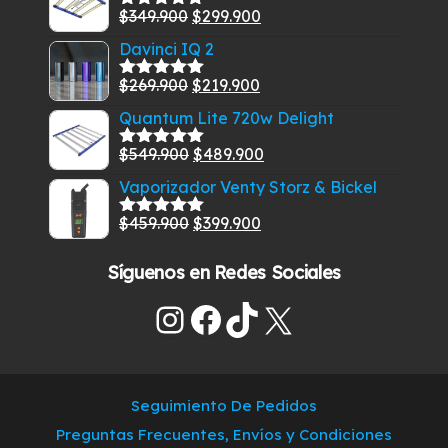
El
El
$
349.900
$
299.900
era:
es:
Valorado
con
5.00
de
precio
precio
$585.000.
$549.900.
Davinci IQ 2
5
original
actual
El
El
$
269.900
$
219.900
era:
es:
Valorado
con
5.00
de
precio
precio
$349.900.
$299.900.
Quantum Lite 720w Delight
5
original
actual
El
El
$
549.900
$
489.900
era:
es:
Valorado
con
5.00
de
precio
precio
$269.900.
$219.900.
Vaporizador Venty Storz & Bickel
5
original
actual
El
El
$
459.900
$
399.900
era:
es:
Valorado
con
5.00
de
precio
precio
$549.900.
$489.900.
5
Síguenos en Redes Sociales
original
actual
era:
es:
Instagram
Facebook
TikTok
X
$459.900.
$399.900.
Seguimiento De Pedidos
Preguntas Frecuentes, Envíos y Condiciones