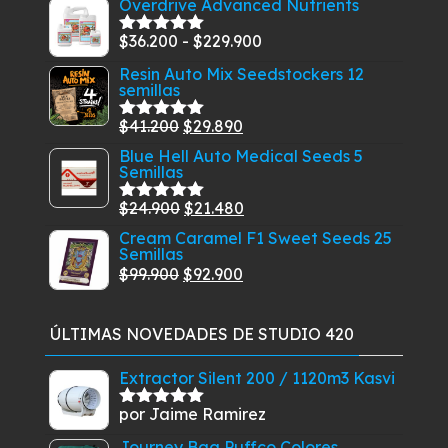
Overdrive Advanced Nutrients
original
actual
era:
es:
Rango
$
36.200
-
$
229.900
Valorado
$30.910.
$27.410.
con
5.00
de
de
Resin Auto Mix Seedstockers 12
5
semillas
precios:
desde
El
El
$
41.200
$
29.890
Valorado
$36.200
con
5.00
de
precio
precio
Blue Hell Auto Medical Seeds 5
5
hasta
Semillas
original
actual
$229.900
era:
es:
El
El
$
24.900
$
21.480
Valorado
$41.200.
$29.890.
con
5.00
de
precio
precio
Cream Caramel F1 Sweet Seeds 25
5
Semillas
original
actual
El
El
$
99.900
$
92.900
era:
es:
precio
precio
$24.900.
$21.480.
original
actual
ÚLTIMAS NOVEDADES DE STUDIO 420
era:
es:
$99.900.
$92.900.
Extractor Silent 200 / 1120m3 Kasvi
por Jaime Ramirez
Valorado
con
5
de 5
Journey Bag Puffco Colores