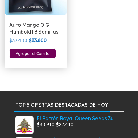
Auto Mango O.G
Humboldt 3 Semillas
El
El
$
37.400
$
33.600
precio
precio
Agregar al Carrito
original
actual
era:
es:
$37.400.
$33.600.
TOP 5 OFERTAS DESTACADAS DE HOY
El Patrón Royal Queen Seeds 3u
El
El
$
30.910
$
27.410
precio
precio