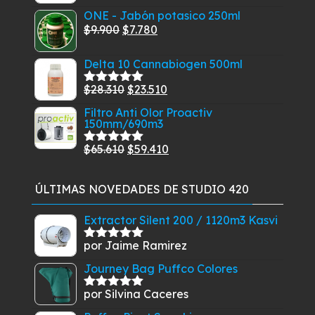
$33.150.
$28.910.
ONE - Jabón potasico 250ml
original
actual
El
El
$
9.900
$
7.780
era:
es:
precio
precio
$29.900.
$27.900.
Delta 10 Cannabiogen 500ml
original
actual
era:
es:
El
El
$
28.310
$
23.510
Valorado
$9.900.
$7.780.
con
5.00
de
precio
precio
Filtro Anti Olor Proactiv
5
150mm/690m3
original
actual
era:
es:
El
El
$
65.610
$
59.410
Valorado
$28.310.
$23.510.
con
5.00
de
precio
precio
5
original
actual
ÚLTIMAS NOVEDADES DE STUDIO 420
era:
es:
$65.610.
$59.410.
Extractor Silent 200 / 1120m3 Kasvi
por Jaime Ramirez
Valorado
con
5
de 5
Journey Bag Puffco Colores
por Silvina Caceres
Valorado
con
5
de 5