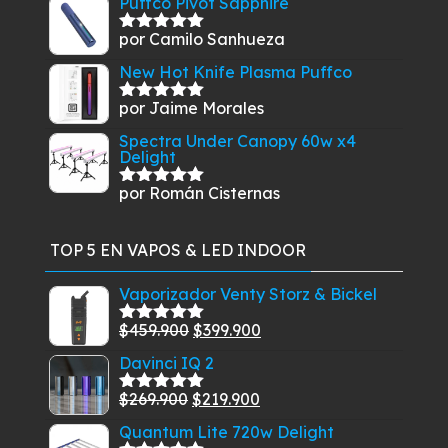
Puffco Pivot Sapphire
por Camilo Sanhueza
Valorado
con
5
de 5
New Hot Knife Plasma Puffco
por Jaime Morales
Valorado
con
5
de 5
Spectra Under Canopy 60w x4
Delight
por Román Cisternas
Valorado
con
5
de 5
TOP 5 EN VAPOS & LED INDOOR
Vaporizador Venty Storz & Bickel
El
El
$
459.900
$
399.900
Valorado
con
5.00
de
precio
precio
Davinci IQ 2
5
original
actual
El
El
$
269.900
$
219.900
era:
es:
Valorado
con
5.00
de
precio
precio
$459.900.
$399.900.
Quantum Lite 720w Delight
5