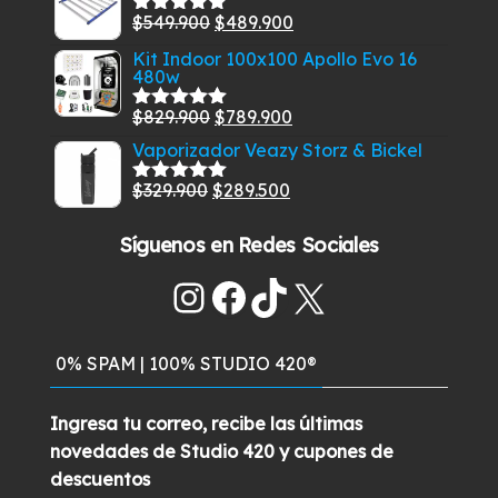
original
actual
El
El
$
549.900
$
489.900
era:
es:
Valorado
con
5.00
de
precio
precio
$269.900.
$219.900.
Kit Indoor 100x100 Apollo Evo 16
5
480w
original
actual
era:
es:
El
El
$
829.900
$
789.900
Valorado
$549.900.
$489.900.
con
5.00
de
precio
precio
Vaporizador Veazy Storz & Bickel
5
original
actual
El
El
$
329.900
$
289.500
Valorado
era:
es:
con
5.00
de
precio
precio
$829.900.
$789.900.
5
Síguenos en Redes Sociales
original
actual
era:
es:
Instagram
Facebook
TikTok
X
$329.900.
$289.500.
0% SPAM | 100% STUDIO 420®
Ingresa tu correo, recibe las últimas
novedades de Studio 420 y cupones de
descuentos