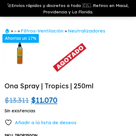
Saltar
Growshop
🚀Envíos rápidos y discretos a todo 🇨🇱. Retiros en Macul,
& LED
Menú
al
Providencia y La Florida.
Store
contenido
🏠
»
»
»
Filtros-Ventilación
»
Neutralizadores
Ahorras un 17%
Ona Spray | Tropics | 250ml
El
El
$
13.311
$
11.070
precio
precio
Sin existencias
original
actual
Añadir a la lista de deseos
era:
es:
SKU:
TROP250ON