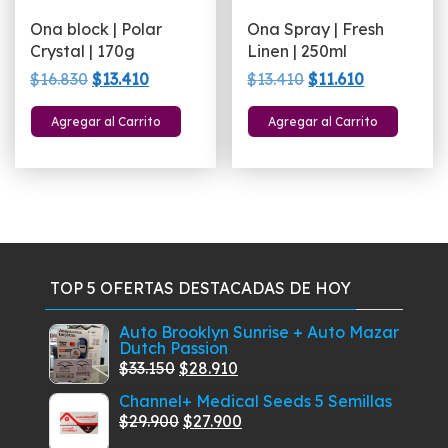
Ona block | Polar
Ona Spray | Fresh
Crystal | 170g
Linen | 250ml
El
El
El
El
$
16.830
$
13.410
$
13.410
$
11.610
precio
precio
precio
precio
Agregar al Carrito
Agregar al Carrito
original
actual
original
actual
era:
es:
era:
es:
$16.830.
$13.410.
$13.410.
$11.610.
TOP 5 OFERTAS DESTACADAS DE HOY
Auto Brooklyn Sunrise + Auto Mazar
Dutch Passion
El
El
$
33.150
$
28.910
precio
precio
Channel+ Medical Seeds 5 Semillas
original
actual
El
El
$
29.900
$
27.900
era:
es:
precio
precio