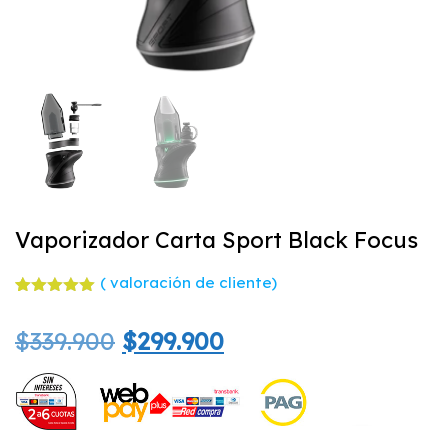
Vaporizador Carta Sport Black Focus
(
valoración de cliente)
Valorado
1
con
5.00
El
El
$
339.900
$
299.900
de 5 en
base a
valoración
precio
precio
de un
cliente
original
actual