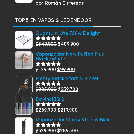
por Román Cisternas
Valorado
con
5
de 5
TOP 5 EN VAPOS & LED INDOOR
Quantum Lite 720w Delight
El
El
$
549.900
$
489.900
Valorado
con
5.00
de
precio
precio
Vaporizador New Puffco Plus
5
Black/White
original
actual
era:
es:
El
El
$
129.900
$
99.900
Valorado
$549.900.
$489.900.
con
5.00
de
precio
precio
Plenty Black Storz & Bickel
5
original
actual
El
El
$
285.900
$
259.700
Valorado
era:
es:
con
5.00
de
precio
precio
Davinci IQ 2
$129.900.
$99.900.
5
original
actual
El
El
$
269.900
$
219.900
era:
es:
Valorado
con
5.00
de
precio
precio
$285.900.
$259.700.
Vaporizador Veazy Storz & Bickel
5
original
actual
El
El
$
329.900
$
289.500
era:
es:
Valorado