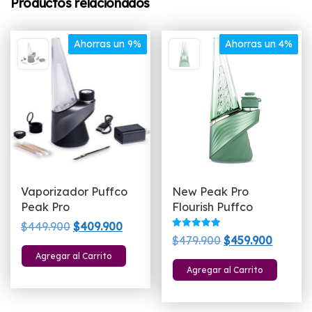
Productos relacionados
Ahorras un 9%
Ahorras un 4%
Vaporizador Puffco
New Peak Pro
Peak Pro
Flourish Puffco
El
El
$
449.900
$
409.900
Valorado
El
El
$
479.900
$
459.900
precio
precio
con
5.00
precio
precio
Agregar al Carrito
original
actual
de 5
Agregar al Carrito
original
actual
era:
es:
era:
es:
$449.900.
$409.900.
$479.900.
$459.90