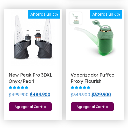
Ahorras un 3%
Ahorras un 6%
New Peak Pro 3DXL
Vaporizador Puffco
Onyx/Pearl
Proxy Flourish
Valorado
Valorado
El
El
El
El
$
499.900
$
484.900
$
349.900
$
329.900
con
con
5.00
5.00
precio
precio
precio
precio
Este
de 5
de 5
Agregar al Carrito
Agregar al Carrito
original
actual
original
actual
producto
era:
es:
era:
es:
tiene
$499.900.
$484.900.
$349.900.
$329.90
múltiples