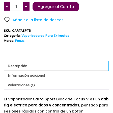
era:
es:
Vaporizador
-
+
Agregar al Carrito
$339.900.
$299.900.
Carta
Sport
Añadir a la lista de deseos
Black
Focus
SKU:
CARTASPTB
cantidad
Categoría:
Vaporizadores Para Extractos
Marca:
Focus
Descripción
Información adicional
Valoraciones (1)
El Vaporizador Carta Sport Black de Focus V es un
dab
rig eléctrico para dabs y concentrados
, pensado para
sesiones rápidas con control de un botón.