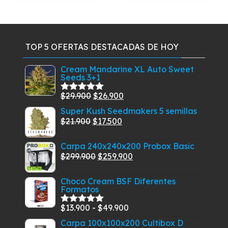
variantes.
Las
opciones
se
TOP 5 OFERTAS DESTACADAS DE HOY
pueden
elegir
Cream Mandarine XL Auto Sweet
Seeds 3+1
en
la
El
El
$
29.900
$
26.900
Valorado
página
con
5.00
de
precio
precio
Super Kush Seedmakers 5 semillas
5
de
El
original
El
actual
$
21.900
$
17.500
producto
precio
era:
precio
es:
Carpa 240x240x200 Probox Basic
original
$29.900.
actual
$26.900.
El
El
$
299.900
$
259.900
era:
es:
precio
precio
$21.900.
$17.500.
Choco Cream BSF Diferentes
original
actual
Formatos
era:
es:
$299.900.
$259.900.
Rango
$
13.900
-
$
49.900
Valorado
con
5.00
de
de
Carpa 100x100x200 Cultibox D
5