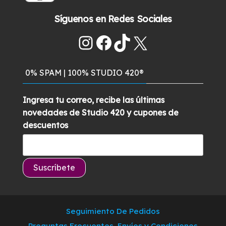
con
5.00
de
precio
precio
$269.900.
$219.900.
5
Síguenos en Redes Sociales
original
actual
era:
es:
Instagram
Facebook
TikTok
X
$329.900.
$289.500.
0% SPAM | 100% STUDIO 420®
Ingresa tu correo, recibe las últimas
novedades de Studio 420 y cupones de
descuentos
Seguimiento De Pedidos
Preguntas Frecuentes, Envíos y Condiciones