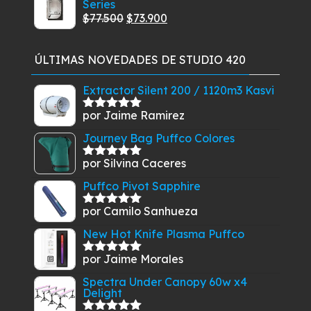
Series
precios:
El
El
$
77.500
$
73.900
desde
precio
precio
$13.900
original
actual
hasta
ÚLTIMAS NOVEDADES DE STUDIO 420
era:
es:
$49.900
$77.500.
$73.900.
Extractor Silent 200 / 1120m3 Kasvi
por Jaime Ramirez
Valorado
con
5
de 5
Journey Bag Puffco Colores
por Silvina Caceres
Valorado
con
5
de 5
Puffco Pivot Sapphire
por Camilo Sanhueza
Valorado
con
5
de 5
New Hot Knife Plasma Puffco
por Jaime Morales
Valorado
con
5
de 5
Spectra Under Canopy 60w x4
Delight