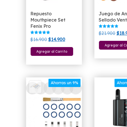
producto
Repuesto
Juego de Ani
Mouthpiece Set
Sellado Ven
Fenix Pro
Valorado
El
$
21.900
$
18.
con
Valorado
El
El
5.00
$
16.900
$
14.900
prec
con
de 5
5.00
Agregar al C
precio
precio
origi
de 5
Agregar al Carrito
original
actual
era:
era:
es:
$21.
$16.900.
$14.900.
Ahorras un 9%
Ahor