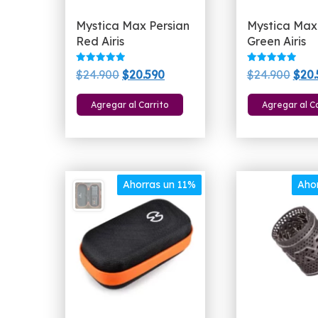
Mystica Max Persian
Mystica Max
Red Airis
Green Airis
Valorado
Valorado
El
El
El
$
24.900
$
20.590
$
24.900
$
20.
con
con
5.00
5.00
precio
precio
prec
de 5
de 5
Agregar al Carrito
Agregar al C
original
actual
orig
era:
es:
era:
$24.900.
$20.590.
$24.
Ahorras un 11%
Aho