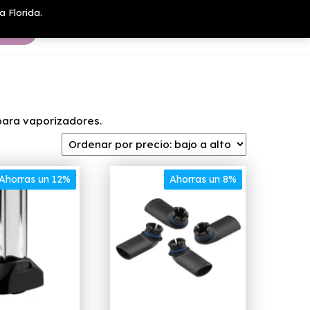
a Florida.
ara vaporizadores.
Ahorras un 12%
Ahorras un 8%