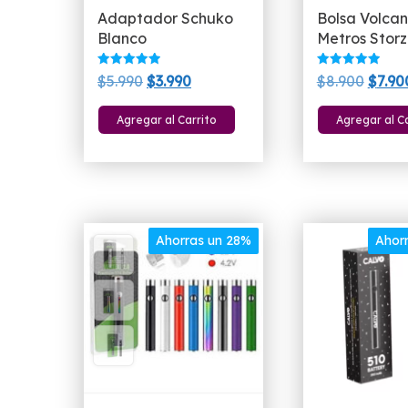
Adaptador Schuko
Bolsa Volcan
Blanco
Metros Storz
Valorado
Valorado
El
El
El
$
5.990
$
3.990
$
8.900
$
7.90
con
con
5.00
5.00
precio
precio
preci
de 5
de 5
Agregar al Carrito
Agregar al C
original
actual
origin
era:
es:
era:
$5.990.
$3.990.
$8.90
Ahorras un 28%
Ahor