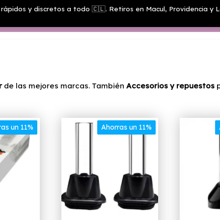
rápidos y discretos a todo 🇨🇱. Retiros en Macul, Providencia y L
Menú
r
de las mejores marcas. También
Accesorios y repuestos
p
ras un 11%
Ahorras un 11%