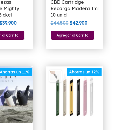
iezas
CBD Cartridge
e Mighty
Recarga Madera 1ml
Bickel
10 unid
El
El
El
El
$
39.900
$
44.500
$
42.900
precio
precio
precio
precio
 al Carrito
Agregar al Carrito
original
actual
original
actual
era:
es:
era:
es:
$49.900.
$39.900.
$44.500.
$42.900.
Ahorras un 11%
Ahorras un 12%