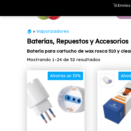
Saltar
Growshop
🚀Envíos 
& LED
al
Store
contenido
🏠
»
Vaporizadores
Baterías, Repuestos y Accesorios
Batería para cartucho de wax rosca 510 y clea
Ordenado
Mostrando 1–24 de 52 resultados
por
precio:
Ahorras un 33%
Ahor
bajo
a
alto