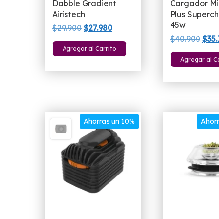
Dabble Gradient
Cargador Mi
Airistech
Plus Superc
45w
El
El
$
29.900
$
27.980
El
$
40.900
$
35.
precio
precio
Agregar al Carrito
prec
original
actual
Agregar al C
orig
era:
es:
era:
$29.900.
$27.980.
$40.
Ahorras un 10%
Ahor