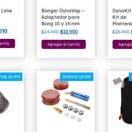
 Lime
Bonger DynaVap –
DynaKit
Adaptador para
Kit de
Bong 10 y 14 mm
Manteni
El
590
El
El
$
24.990
$
22.900
$
25.990
io
precio
precio
precio
arrito
Agregar al Carrito
Agregar
inal
actual
original
actual
es:
era:
es:
900.
$20.590.
$24.990.
$22.900.
rras un 4%
Ahorras un 8%