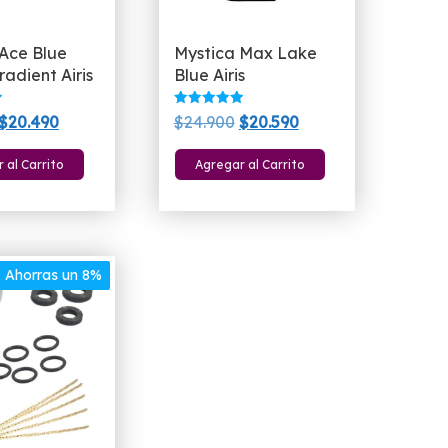
de
de
producto
producto
 Ace Blue
Mystica Max Lake
radient Airis
Blue Airis
Valorado
El
El
El
El
$
20.490
$
24.900
$
20.590
con
5.00
precio
precio
precio
precio
de 5
 al Carrito
Agregar al Carrito
original
actual
original
actual
era:
es:
era:
es:
$24.900.
$20.490.
$24.900.
$20.590.
Ahorras un 8%