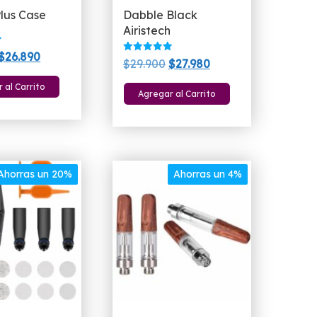
lus Case
Dabble Black
Airistech
El
El
$
26.890
Valorado
El
El
$
29.900
$
27.980
con
precio
precio
5.00
precio
precio
de 5
 al Carrito
original
actual
Agregar al Carrito
original
actual
era:
es:
era:
es:
$29.900.
$26.890.
$29.900.
$27.980.
Ahorras un 20%
Ahorras un 4%