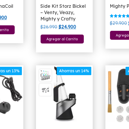
naCoil
Side Kit Storz Bickel
Mighty P
– Venty, Veazy,
El
900
Mighty y Crafty
Valorado
$
29.900
io
precio
con
El
El
$
26.990
$
24.900
5.00
arrito
nal
actual
de 5
precio
precio
Agregar
es:
Agregar al Carrito
original
actual
990.
$24.900.
era:
es:
$26.990.
$24.900.
ras un 13%
Ahorras un 14%