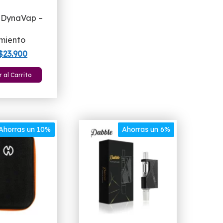
 DynaVap –
miento
El
El
$
23.900
precio
precio
 al Carrito
original
actual
era:
es:
$25.990.
$23.900.
Ahorras un 10%
Ahorras un 6%