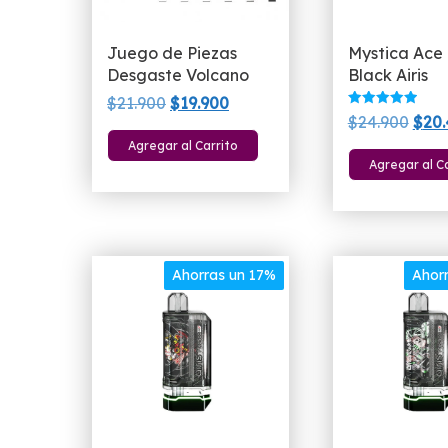
Juego de Piezas
Mystica Ace 
Desgaste Volcano
Black Airis
El
El
$
21.900
$
19.900
Valorado
El
$
24.900
$
20
precio
precio
con
5.00
prec
Agregar al Carrito
original
actual
de 5
Agregar al C
orig
era:
es:
era:
$21.900.
$19.900.
$24.
Ahorras un 17%
Ahor