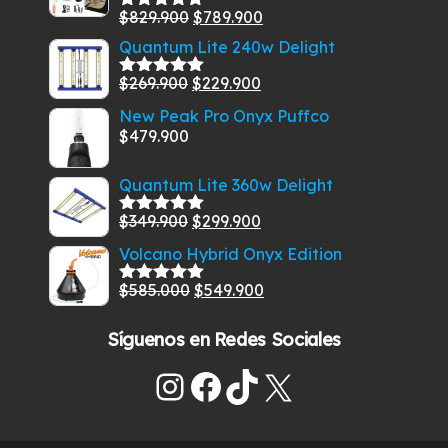
El
El
$
829.900
$
789.900
Valorado
con
5.00
de
precio
precio
Quantum Lite 240w Delight
5
original
actual
El
El
$
269.900
$
229.900
Valorado
era:
es:
con
5.00
de
precio
precio
New Peak Pro Onyx Puffco
$829.900.
$789.900.
5
original
actual
$
479.900
era:
es:
$269.900.
$229.900.
Quantum Lite 360w Delight
El
El
$
349.900
$
299.900
Valorado
con
5.00
de
precio
precio
Volcano Hybrid Onyx Edition
5
original
actual
El
El
$
585.000
$
549.900
era:
es:
Valorado
con
5.00
de
precio
precio
$349.900.
$299.900.
5
Síguenos en Redes Sociales
original
actual
era:
es:
Instagram
Facebook
TikTok
X
$585.000.
$549.900.