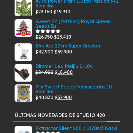
Auto Power Plant Dutch Passion 3+1
Semillas
El
El
$
23.160
$
19.910
precio
precio
Sweet ZZ (Zkittlez) Royal Queen
Seeds 3u
original
actual
era:
es:
El
El
$
26.750
$
23.410
Valorado
$23.160.
$19.910.
con
5.00
de
precio
precio
Bho Ara 27cm Super Smoker
5
original
El
actual
El
$
42.900
$
39.900
era:
precio
es:
precio
Dimmer Led Meijiu 0-10v
$26.750.
original
$23.410.
actual
El
El
$
24.900
$
18.400
era:
es:
precio
precio
$42.900.
$39.900.
Mix Sweet Seeds Feminizadas 10
original
actual
Semillas
era:
es:
El
El
$
40.830
$
37.900
$24.900.
$18.400.
precio
precio
original
actual
ÚLTIMAS NOVEDADES DE STUDIO 420
era:
es:
$40.830.
$37.900.
Extractor Silent 200 / 1120m3 Kasvi