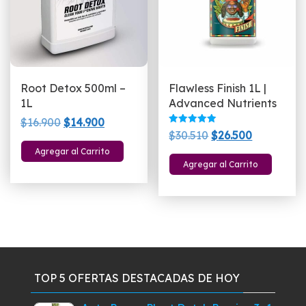
Root Detox 500ml –
Flawless Finish 1L |
1L
Advanced Nutrients
El
El
$
16.900
$
14.900
Valorado
El
El
$
30.510
$
26.500
precio
precio
con
5.00
precio
precio
Agregar al Carrito
original
actual
de 5
Agregar al Carrito
original
actual
era:
es:
era:
es:
$16.900.
$14.900.
$30.510.
$26.500.
TOP 5 OFERTAS DESTACADAS DE HOY