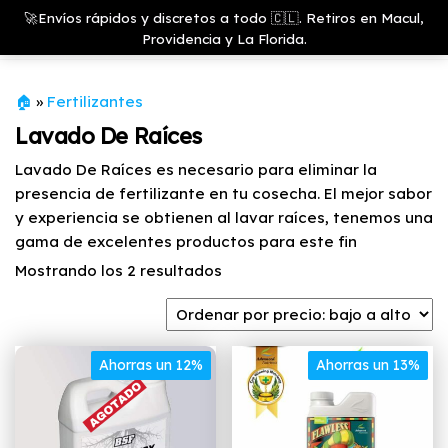
Saltar
Growshop
🚀Envíos rápidos y discretos a todo 🇨🇱. Retiros en Macul,
& LED
Menú
al
Providencia y La Florida.
Store
contenido
🏠
»
Fertilizantes
Lavado De Raíces
Lavado De Raíces es necesario para eliminar la
presencia de fertilizante en tu cosecha. El mejor sabor
y experiencia se obtienen al lavar raíces, tenemos una
gama de excelentes productos para este fin
Ordenado
Mostrando los 2 resultados
por
precio:
bajo
Ahorras un 12%
a
Ahorras un 13%
alto