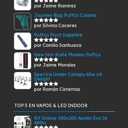
por Jaime Ramirez
Valorado
con
5
de 5
Journey Bag Puffco Colores
por Silvina Caceres
Valorado
con
5
de 5
Puffco Pivot Sapphire
por Camilo Sanhueza
Valorado
con
5
de 5
New Hot Knife Plasma Puffco
por Jaime Morales
Valorado
con
5
de 5
Spectra Under Canopy 60w x4
Delight
por Román Cisternas
Valorado
con
5
de 5
TOP 5 EN VAPOS & LED INDOOR
Kit Indoor 100x100 Apollo Evo 16
480w