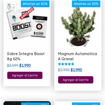
Ahorras un 50%
Ahorras un 33%
Sobre Integra Boost
Magnum Automatica
8g 62%
A Granel
El
El
$
3.999
$
1.990
Valorado
El
El
$
2.990
$
1.990
precio
precio
con
5.00
precio
precio
Agregar al Carrito
original
actual
de 5
Agregar al Carrito
original
actual
era:
es:
era:
es:
$3.999.
$1.990.
$2.990.
$1.990.