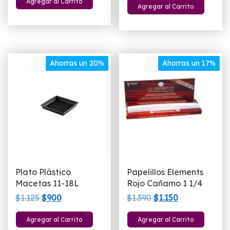
Agregar al Carrito
original
actual
Agregar al Carrito
original
actual
era:
es:
era:
es:
$820.
$780.
$980.
$790.
Ahorras un 20%
Ahorras un 17%
Plato Plástico
Papelillos Elements
Macetas 11-18L
Rojo Cañamo 1 1/4
El
El
El
El
$
1.125
$
900
$
1.390
$
1.150
precio
precio
precio
precio
Agregar al Carrito
Agregar al Carrito
original
actual
original
actual