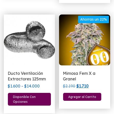
$2.090.
$1.590.
Ahorras un 22%
Ducto Ventilación
Mimosa Fem X a
Extractores 125mm
Granel
Rango
El
El
$
1.600
-
$
14.000
$
2.190
$
1.710
de
precio
precio
Este
Disponible Con
Agregar al Carrito
precios:
original
actual
producto
Opciones
desde
era:
es:
tiene
$1.600
$2.190.
$1.710.
múltiples