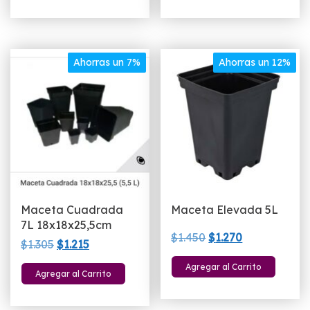
era:
es:
era:
es:
$1.125.
$900.
$1.390.
$1.150.
Ahorras un 7%
Ahorras un 12%
Maceta Cuadrada
Maceta Elevada 5L
7L 18x18x25,5cm
El
El
$
1.450
$
1.270
El
El
$
1.305
$
1.215
precio
precio
precio
precio
Agregar al Carrito
original
actual
Agregar al Carrito
original
actual
era:
es:
era:
es:
$1.450.
$1.270.