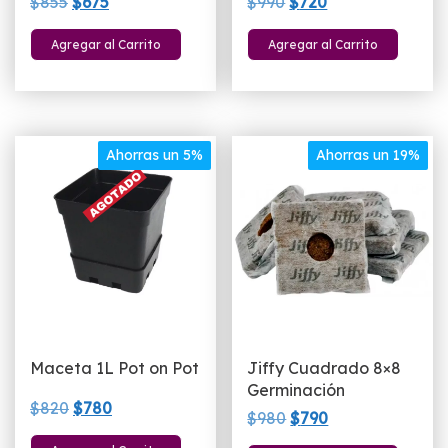
El
El
El
El
$
855
$
675
$
990
$
720
precio
precio
precio
precio
Agregar al Carrito
Agregar al Carrito
original
actual
original
actual
era:
es:
era:
es:
$855.
$675.
$990.
$720.
Ahorras un 5%
Ahorras un 19%
Maceta 1L Pot on Pot
Jiffy Cuadrado 8×8
Germinación
El
El
$
820
$
780
El
El
$
980
$
790
precio
precio
precio
precio