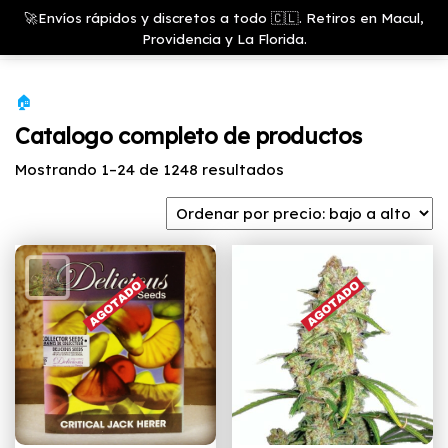
Saltar
Growshop
🚀Envíos rápidos y discretos a todo 🇨🇱. Retiros en Macul,
& LED
Menú
al
Providencia y La Florida.
Store
contenido
🏠
Catalogo completo de productos
Ordenado
Mostrando 1–24 de 1248 resultados
por
precio:
bajo
a
alto