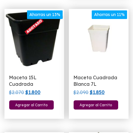
hasta
va
$14.900
L
Ahorras un 13%
Ahorras un 11%
o
s
p
el
e
la
p
d
p
Maceta 15L
Maceta Cuadrada
Cuadrada
Blanca 7L
El
El
El
El
$
2.070
$
1.800
$
2.090
$
1.850
precio
precio
precio
precio
Agregar al Carrito
Agregar al Carrito
original
actual
original
actual
era:
es:
era:
es:
$2.070.
$1.800.
$2.090.
$1.850.