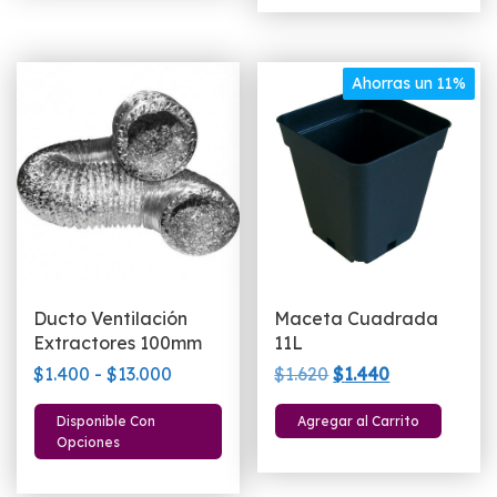
$1.790.
$1.390.
Ahorras un 11%
Ducto Ventilación
Maceta Cuadrada
Extractores 100mm
11L
Rango
El
El
$
1.400
-
$
13.000
$
1.620
$
1.440
de
precio
precio
Este
Disponible Con
Agregar al Carrito
precios:
original
actual
producto
Opciones
desde
era:
es:
tiene
$1.400
$1.620.
$1.440.
múltiples