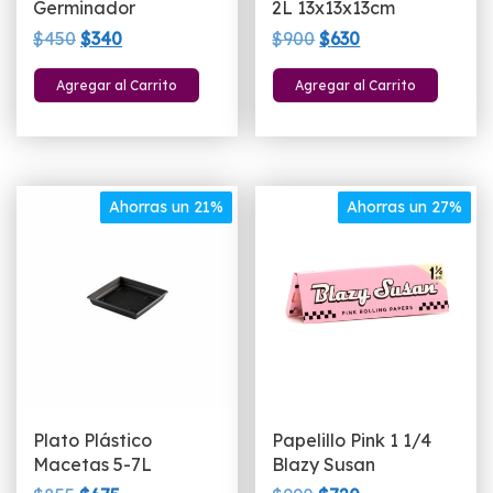
Germinador
2L 13x13x13cm
El
El
El
El
$
450
$
340
$
900
$
630
precio
precio
precio
precio
Agregar al Carrito
Agregar al Carrito
original
actual
original
actual
era:
es:
era:
es:
$450.
$340.
$900.
$630.
Ahorras un 21%
Ahorras un 27%
Plato Plástico
Papelillo Pink 1 1/4
Macetas 5-7L
Blazy Susan