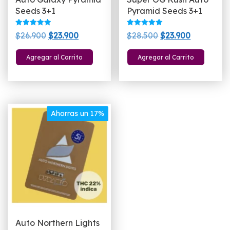
Seeds 3+1
Pyramid Seeds 3+1
Valorado
Valorado
El
El
El
El
$
26.900
$
23.900
$
28.500
$
23.900
con
con
5.00
5.00
precio
precio
precio
precio
de 5
de 5
Agregar al Carrito
Agregar al Carrito
original
actual
original
actual
era:
es:
era:
es:
$26.900.
$23.900.
$28.500.
$23.900.
Ahorras un 17%
Auto Northern Lights