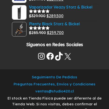
era:
es:
Valorado
con
5.00
de
precio
precio
$459.900.
$399.900.
Vaporizador Veazy Storz & Bickel
5
original
actual
El
El
$
329.900
$
289.500
era:
es:
Valorado
con
5.00
de
precio
precio
$269.900.
$229.900.
Plenty Black Storz & Bickel
5
original
actual
El
El
$
285.900
$
259.700
era:
es:
Valorado
con
5.00
de
precio
precio
$329.900.
$289.500.
5
Síguenos en Redes Sociales
original
actual
era:
es:
Instagram
Facebook
TikTok
X
$285.900.
$259.700.
Seguimiento De Pedidos
Preguntas Frecuentes, Envíos y Condiciones
ventas@studio420.cl
El stock en Tienda Física puede ser diferente al de
Tienda Web. Si nos visitas, debes confirmar el