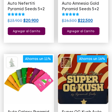
Auto Nefertiti
Auto Amnesia Gold
Pyramid Seeds 5+2
Pyramid Seeds 5+2
Valorado
Valorado
El
El
El
El
$
23.900
$
20.900
$
26.500
$
22.500
con
con
5.00
5.00
precio
precio
precio
precio
de 5
de 5
Agregar al Carrito
Agregar al Carrito
original
actual
original
actual
era:
es:
era:
es:
$23.900.
$20.900.
$26.500.
$22.500.
Ahorras un 11%
Ahorras un 16%
Auto Galaxy Pyramid
Super OG Kush Auto