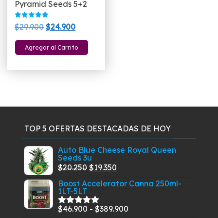
Pyramid Seeds 5+2
Valorado
El
El
$
29.900
$
24.900
con
5.00
precio
precio
de 5
Agregar al Carrito
original
actual
era:
es:
$29.900.
$24.900.
TOP 5 OFERTAS DESTACADAS DE HOY
Auto Blue Cheese Royal Queen
Seeds 3u
El
El
$
20.250
$
19.350
precio
precio
Boost Accelerator Canna 250ml-
1LT-5LT
original
actual
era:
es:
Rango
$
46.900
-
$
389.900
Valorado
$20.250.
$19.350.