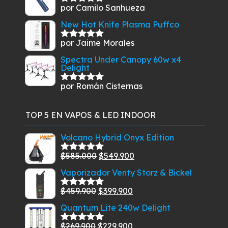
por Camilo Sanhueza
Valorado
con
5
de 5
New Hot Knife Plasma Puffco
por Jaime Morales
Valorado
con
5
de 5
Spectra Under Canopy 60w x4
Delight
por Román Cisternas
Valorado
con
5
de 5
TOP 5 EN VAPOS & LED INDOOR
Volcano Hybrid Onyx Edition
El
El
$
585.000
$
549.900
Valorado
con
5.00
de
precio
precio
Vaporizador Venty Storz & Bickel
5
original
actual
El
El
$
459.900
$
399.900
era:
es:
Valorado
con
5.00
de
precio
precio
$585.000.
$549.900.
Quantum Lite 240w Delight
5
original
actual
El
El
$
269.900
$
229.900