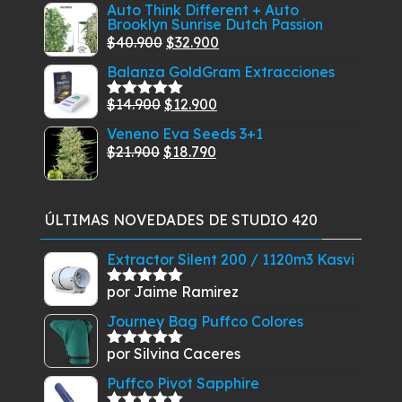
con
5.00
de
de
Auto Think Different + Auto
5
Brooklyn Sunrise Dutch Passion
precios:
El
El
$
40.900
$
32.900
desde
precio
precio
Balanza GoldGram Extracciones
$46.900
original
actual
hasta
El
El
$
14.900
$
12.900
era:
es:
Valorado
$389.900
con
5.00
de
precio
precio
$40.900.
$32.900.
Veneno Eva Seeds 3+1
5
original
actual
El
El
$
21.900
$
18.790
era:
es:
precio
precio
$14.900.
$12.900.
original
actual
era:
es:
ÚLTIMAS NOVEDADES DE STUDIO 420
$21.900.
$18.790.
Extractor Silent 200 / 1120m3 Kasvi
por Jaime Ramirez
Valorado
con
5
de 5
Journey Bag Puffco Colores
por Silvina Caceres
Valorado
con
5
de 5
Puffco Pivot Sapphire