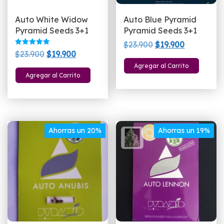
Auto White Widow
Auto Blue Pyramid
Pyramid Seeds 3+1
Pyramid Seeds 3+1
El
El
$
23.900
$
19.900
Valorado
El
El
$
23.900
$
19.900
precio
precio
con
5.00
precio
precio
Agregar al Carrito
original
actual
de 5
Agregar al Carrito
original
actual
era:
es:
era:
es:
$23.900.
$19.900.
$23.900.
$19.900.
Ahorras un 20%
Ahorras un 19%