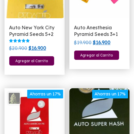
Auto New York City
Auto Anesthesia
Pyramid Seeds 5+2
Pyramid Seeds 3+1
El
El
$
19.900
$
16.900
Valorado
El
El
$
20.900
$
16.900
precio
precio
con
5.00
precio
precio
Agregar al Carrito
original
actual
de 5
Agregar al Carrito
original
actual
era:
es:
era:
es:
$19.900.
$16.900.
$20.900.
$16.900.
Ahorras un 17%
Ahorras un 17%