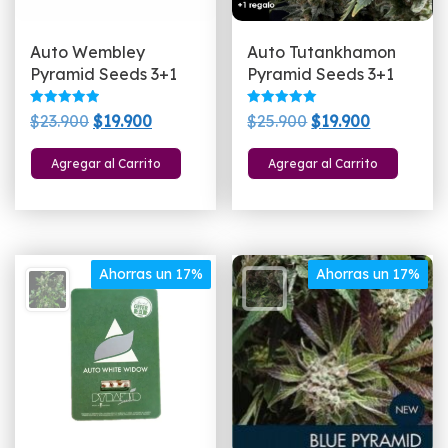
Auto Wembley
Auto Tutankhamon
Pyramid Seeds 3+1
Pyramid Seeds 3+1
Valorado
Valorado
El
El
El
El
$
23.900
$
19.900
$
25.900
$
19.900
con
con
5.00
5.00
precio
precio
precio
precio
de 5
de 5
Agregar al Carrito
Agregar al Carrito
original
actual
original
actual
era:
es:
era:
es:
$23.900.
$19.900.
$25.900.
$19.900.
Ahorras un 17%
Ahorras un 17%