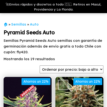
Saltar
Growshop
🚀Envíos rápidos y discretos a todo 🇨🇱. Retiros en Macul,
& LED
Menú
al
Providencia y La Florida.
Store
contenido
🏠
»
Semillas
»
Auto
Pyramid Seeds Auto
Semillas Pyramid Seeds Auto semillas con garantía de
germinación además de envío gratis a todo Chile con
cupón: fly420.
Ordenado
Mostrando los 19 resultados
por
precio:
bajo
Ahorras un 22%
a
Ahorras un 22%
alto