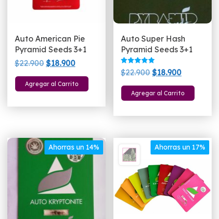
Auto American Pie
Auto Super Hash
Pyramid Seeds 3+1
Pyramid Seeds 3+1
El
El
$
22.900
$
18.900
Valorado
El
El
$
22.900
$
18.900
precio
precio
con
5.00
precio
precio
Agregar al Carrito
original
actual
de 5
Agregar al Carrito
original
actual
era:
es:
era:
es:
$22.900.
$18.900.
$22.900.
$18.900.
Ahorras un 14%
Ahorras un 17%