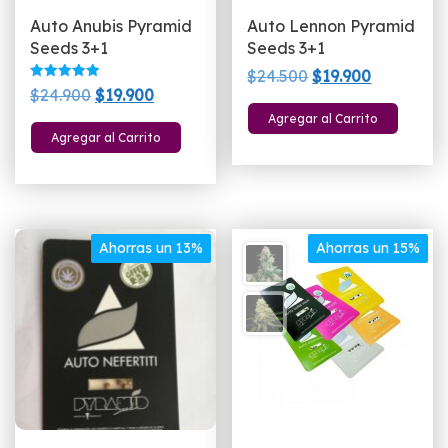
Auto Anubis Pyramid
Auto Lennon Pyramid
Seeds 3+1
Seeds 3+1
El
El
$
24.500
$
19.900
Valorado
El
El
$
24.900
$
19.900
precio
precio
con
5.00
precio
precio
Agregar al Carrito
original
actual
de 5
Agregar al Carrito
original
actual
era:
es:
era:
es:
$24.500.
$19.900.
$24.900.
$19.900.
Ahorras un 13%
Ahorras un 15%