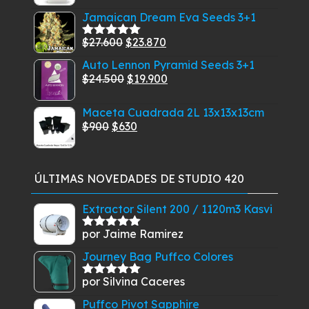
$33.150.
$28.910.
Jamaican Dream Eva Seeds 3+1
original
actual
era:
es:
El
El
$
27.600
$
23.870
Valorado
$22.610.
$18.910.
con
5.00
de
precio
precio
Auto Lennon Pyramid Seeds 3+1
5
original
actual
El
El
$
24.500
$
19.900
era:
es:
precio
precio
$27.600.
$23.870.
Maceta Cuadrada 2L 13x13x13cm
original
actual
El
El
$
900
$
630
era:
es:
precio
precio
$24.500.
$19.900.
original
actual
era:
es:
ÚLTIMAS NOVEDADES DE STUDIO 420
$900.
$630.
Extractor Silent 200 / 1120m3 Kasvi
por Jaime Ramirez
Valorado
con
5
de 5
Journey Bag Puffco Colores
por Silvina Caceres
Valorado
con
5
de 5
Puffco Pivot Sapphire