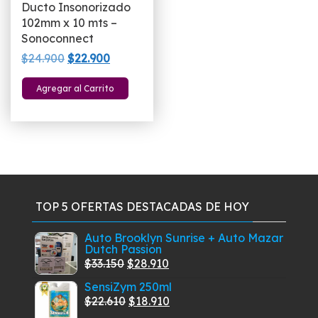
Ducto Insonorizado
102mm x 10 mts –
Sonoconnect
El
El
$
24.900
$
22.900
precio
precio
Agregar al Carrito
original
actual
era:
es:
$24.900.
$22.900.
TOP 5 OFERTAS DESTACADAS DE HOY
Auto Brooklyn Sunrise + Auto Mazar
Dutch Passion
El
El
$
33.150
$
28.910
precio
precio
SensiZym 250ml
original
actual
El
El
$
22.610
$
18.910
era:
es:
precio
precio