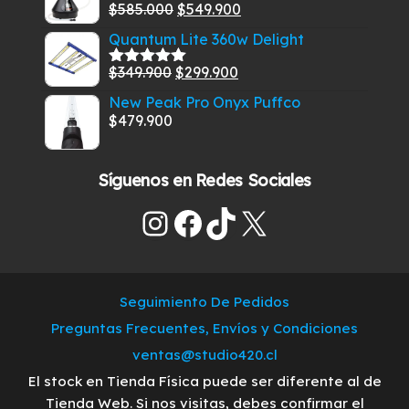
El
El
$
585.000
$
549.900
era:
es:
Valorado
con
5.00
de
precio
precio
$269.900.
$219.900.
Quantum Lite 360w Delight
5
original
actual
El
El
$
349.900
$
299.900
era:
es:
Valorado
con
5.00
de
precio
precio
$585.000.
$549.900.
New Peak Pro Onyx Puffco
5
original
actual
$
479.900
era:
es:
$349.900.
$299.900.
Síguenos en Redes Sociales
Instagram
Facebook
TikTok
X
Seguimiento De Pedidos
Preguntas Frecuentes, Envíos y Condiciones
ventas@studio420.cl
El stock en Tienda Física puede ser diferente al de
Tienda Web. Si nos visitas, debes confirmar el