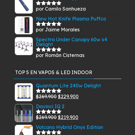
por Camilo Sanhueza
Valorado
con
5
de 5
New Hot Knife Plasma Puffco
por Jaime Morales
Valorado
con
5
de 5
Spectra Under Canopy 60w x4
Delight
por Román Cisternas
Valorado
con
5
de 5
TOP 5 EN VAPOS & LED INDOOR
Quantum Lite 240w Delight
El
El
$
269.900
$
229.900
Valorado
con
5.00
de
precio
precio
Davinci IQ 2
5
original
actual
El
El
$
269.900
$
219.900
era:
es:
Valorado
con
5.00
de
precio
precio
$269.900.
$229.900.
Volcano Hybrid Onyx Edition
5
original
actual