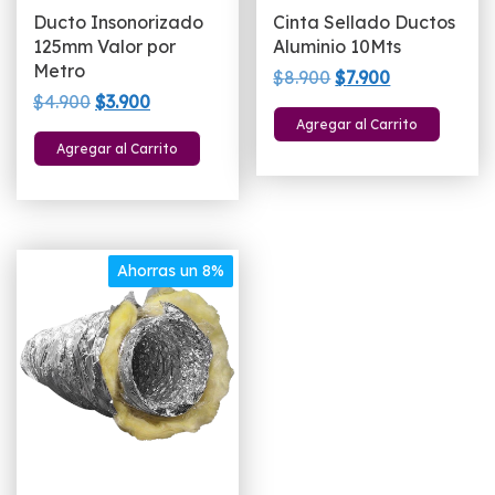
p
Ducto Insonorizado
Cinta Sellado Ductos
125mm Valor por
Aluminio 10Mts
Metro
El
El
$
8.900
$
7.900
El
El
$
4.900
$
3.900
precio
precio
Agregar al Carrito
precio
precio
original
actual
Agregar al Carrito
original
actual
era:
es:
era:
es:
$8.900.
$7.900.
$4.900.
$3.900.
Ahorras un 8%