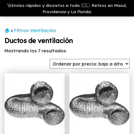
Saltar
Growshop
🚀Envíos rápidos y discretos a todo 🇨🇱. Retiros en Macul,
& LED
Menú
al
Providencia y La Florida.
Store
contenido
🏠
»
Filtros-Ventilación
Ductos de ventilación
Ordenado
Mostrando los 7 resultados
por
precio:
bajo
a
alto