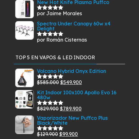
New Hot Knife Plasma Puffco
por Jaime Morales
Valorado
con
5
de 5
Spectra Under Canopy 60w x4
Delight
por Román Cisternas
Valorado
con
5
de 5
TOP 5 EN VAPOS & LED INDOOR
Volcano Hybrid Onyx Edition
El
El
$
585.000
$
549.900
Valorado
con
5.00
de
precio
precio
Kit Indoor 100x100 Apollo Evo 16
5
480w
original
actual
era:
es:
El
El
$
829.900
$
789.900
Valorado
$585.000.
$549.900.
con
5.00
de
precio
precio
Vaporizador New Puffco Plus
5
Black/White
original
actual
era:
es:
El
El
$
129.900
$
99.900
Valorado