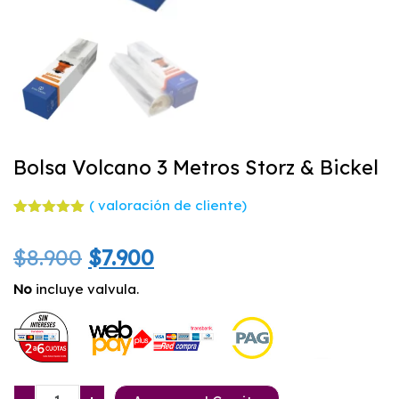
Bolsa Volcano 3 Metros Storz & Bickel
(
valoración de cliente)
Valorado
1
con
5.00
El
El
$
8.900
$
7.900
de 5 en
base a
valoración
precio
precio
No
incluye valvula.
de un
cliente
original
actual
era:
es:
$8.900.
$7.900.
Bolsa