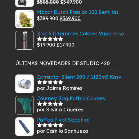
El
El
$
585.000
$
549.900
Valorado
$389.900
$45.900.
$42.900.
con
5.00
de
precio
precio
Mazar Dutch Passion 100 Semillas
5
original
actual
El
El
$
389.900
$
369.900
era:
es:
precio
precio
$585.000.
$549.900.
Xros 5 Diferentes Colores Vaporesso
original
actual
era:
es:
El
El
$
19.900
$
17.900
Valorado
$389.900.
$369.900.
con
5.00
de
precio
precio
5
original
actual
ÚLTIMAS NOVEDADES DE STUDIO 420
era:
es:
$19.900.
$17.900.
Extractor Silent 200 / 1120m3 Kasvi
por Jaime Ramirez
Valorado
con
5
de 5
Journey Bag Puffco Colores
por Silvina Caceres
Valorado
con
5
de 5
Puffco Pivot Sapphire
por Camilo Sanhueza
Valorado
con
5
de 5