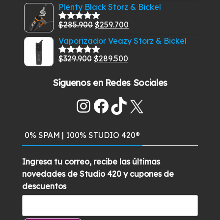
$829.900.
$789.900.
con
5.00
de
precio
precio
Plenty Black Storz & Bickel
5
original
actual
El
El
$
285.900
$
259.700
Valorado
era:
es:
con
5.00
de
precio
precio
Vaporizador Veazy Storz & Bickel
$129.900.
$99.900.
5
original
actual
El
El
$
329.900
$
289.500
era:
es:
Valorado
con
5.00
de
precio
precio
$285.900.
$259.700.
5
Síguenos en Redes Sociales
original
actual
era:
es:
Instagram
Facebook
TikTok
X
$329.900.
$289.500.
0% SPAM | 100% STUDIO 420®
Ingresa tu correo, recibe las últimas
novedades de Studio 420 y cupones de
descuentos