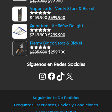
El
El
$
129.900
$
99.900
Valorado
$329.900.
$289.500.
con
5.00
de
precio
precio
Vaporizador Venty Storz & Bickel
5
original
actual
El
El
$
459.900
$
399.900
Valorado
era:
es:
con
5.00
de
precio
precio
Quantum Lite 360w Delight
$129.900.
$99.900.
5
original
actual
El
El
$
349.900
$
299.900
era:
es:
Valorado
con
5.00
de
precio
precio
$459.900.
$399.900.
Plenty Black Storz & Bickel
5
original
actual
El
El
$
285.900
$
259.700
era:
es:
Valorado
con
5.00
de
precio
precio
$349.900.
$299.900.
5
Síguenos en Redes Sociales
original
actual
era:
es:
Instagram
Facebook
TikTok
X
$285.900.
$259.700.
Seguimiento De Pedidos
Preguntas Frecuentes, Envíos y Condiciones