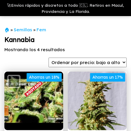
Saltar
Growshop
🚀Envíos rápidos y discretos a todo 🇨🇱. Retiros en Macul,
& LED
Menú
al
Providencia y La Florida.
Store
contenido
🏠
»
Semillas
»
Fem
Kannabia
Ordenado
Mostrando los 4 resultados
por
precio:
bajo
Ahorras un 18%
a
Ahorras un 17%
alto