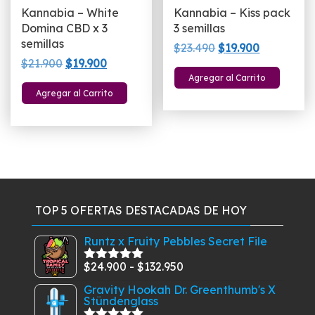
Kannabia – White
Kannabia – Kiss pack
Domina CBD x 3
3 semillas
semillas
El
El
$
23.490
$
19.900
El
El
$
21.900
$
19.900
precio
precio
Agregar al Carrito
precio
precio
original
actual
Agregar al Carrito
original
actual
era:
es:
era:
es:
$23.490.
$19.900.
$21.900.
$19.900.
TOP 5 OFERTAS DESTACADAS DE HOY
Runtz x Fruity Pebbles Secret File
Rango
$
24.900
-
$
132.950
Valorado
con
5.00
de
de
Gravity Hookah Dr. Greenthumb's X
5
Stündenglass
precios: