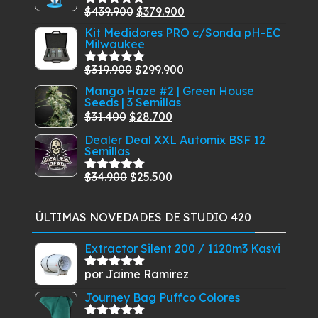
desde
El
El
$
439.900
$
379.900
Valorado
$24.900
con
5.00
de
precio
precio
Kit Medidores PRO c/Sonda pH-EC
5
hasta
Milwaukee
original
actual
$132.950
era:
es:
El
El
$
319.900
$
299.900
Valorado
$439.900.
$379.900.
con
5.00
de
precio
precio
Mango Haze #2 | Green House
5
Seeds | 3 Semillas
original
actual
El
El
$
31.400
$
28.700
era:
es:
precio
precio
Dealer Deal XXL Automix BSF 12
$319.900.
$299.900.
Semillas
original
actual
era:
es:
El
El
$
34.900
$
25.500
Valorado
$31.400.
$28.700.
con
5.00
de
precio
precio
5
original
actual
ÚLTIMAS NOVEDADES DE STUDIO 420
era:
es:
$34.900.
$25.500.
Extractor Silent 200 / 1120m3 Kasvi
por Jaime Ramirez
Valorado
con
5
de 5
Journey Bag Puffco Colores