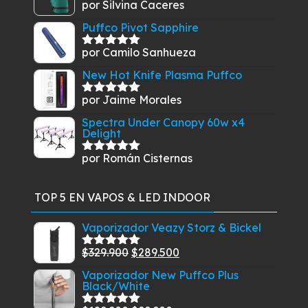
por Silvina Caceres
Valorado
con
5
de 5
Puffco Pivot Sapphire
por Camilo Sanhueza
Valorado
con
5
de 5
New Hot Knife Plasma Puffco
por Jaime Morales
Valorado
con
5
de 5
Spectra Under Canopy 60w x4
Delight
por Román Cisternas
Valorado
con
5
de 5
TOP 5 EN VAPOS & LED INDOOR
Vaporizador Veazy Storz & Bickel
El
El
$
329.900
$
289.500
Valorado
con
5.00
de
precio
precio
Vaporizador New Puffco Plus
5
Black/White
original
actual
era:
es: