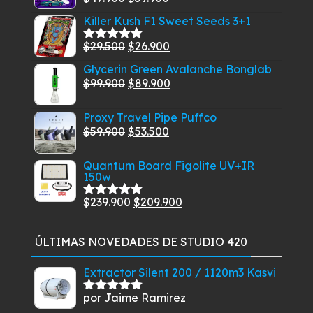
Valorado
con
5.00
de
precio
precio
Killer Kush F1 Sweet Seeds 3+1
5
original
actual
El
El
$
29.500
$
26.900
era:
es:
Valorado
con
5.00
de
precio
precio
$47.900.
$39.900.
Glycerin Green Avalanche Bonglab
5
original
actual
El
El
$
99.900
$
89.900
era:
es:
precio
precio
$29.500.
$26.900.
Proxy Travel Pipe Puffco
original
actual
El
El
$
59.900
$
53.500
era:
es:
precio
precio
$99.900.
$89.900.
Quantum Board Figolite UV+IR
original
actual
150w
era:
es:
$59.900.
$53.500.
El
El
$
239.900
$
209.900
Valorado
con
5.00
de
precio
precio
5
original
actual
ÚLTIMAS NOVEDADES DE STUDIO 420
era:
es:
$239.900.
$209.900.
Extractor Silent 200 / 1120m3 Kasvi
por Jaime Ramirez
Valorado
con
5
de 5