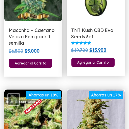
Maconha – Caetano
TNT Kush CBD Eva
Velozo Fem pack 1
Seeds 3+1
semilla
Valorado
El
El
$
19.700
$
15.900
El
El
$
6.500
$
5.000
con
5.00
precio
precio
precio
precio
de 5
Agregar al Carrito
Agregar al Carrito
original
actual
original
actual
era:
es:
era:
es:
$19.700.
$15.900.
$6.500.
$5.000.
Ahorras un 18%
Ahorras un 17%