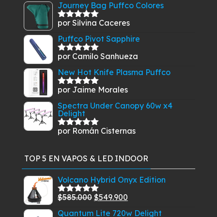
Journey Bag Puffco Colores
por Silvina Caceres
Valorado
con
5
de 5
Puffco Pivot Sapphire
por Camilo Sanhueza
Valorado
con
5
de 5
New Hot Knife Plasma Puffco
por Jaime Morales
Valorado
con
5
de 5
Spectra Under Canopy 60w x4
Delight
por Román Cisternas
Valorado
con
5
de 5
TOP 5 EN VAPOS & LED INDOOR
Volcano Hybrid Onyx Edition
El
El
$
585.000
$
549.900
Valorado
con
5.00
de
precio
precio
Quantum Lite 720w Delight
5