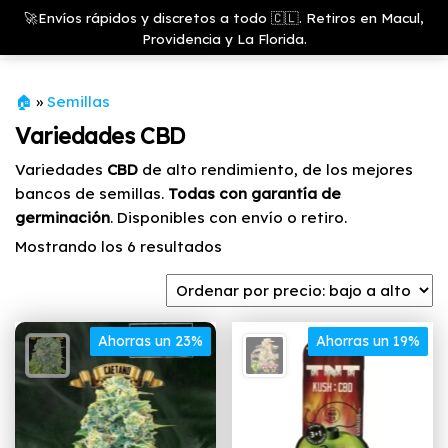
Saltar
Growshop
🚀Envíos rápidos y discretos a todo 🇨🇱. Retiros en Macul,
& LED
Menú
al
Providencia y La Florida.
Store
contenido
🏠
»
Semillas
Variedades CBD
Variedades
CBD
de alto rendimiento, de los mejores
bancos de semillas.
Todas con garantía de
germinación
. Disponibles con envío o retiro.
Ordenado
Mostrando los 6 resultados
por
precio:
bajo
Ahorras un 23%
a
Ahorras un 19%
alto