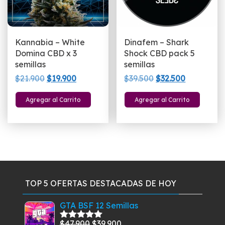
Kannabia – White
Dinafem – Shark
Domina CBD x 3
Shock CBD pack 5
semillas
semillas
El
El
El
El
$
21.900
$
19.900
$
39.500
$
32.500
precio
precio
precio
precio
Agregar al Carrito
Agregar al Carrito
original
actual
original
actual
era:
es:
era:
es:
$21.900.
$19.900.
$39.500.
$32.500.
TOP 5 OFERTAS DESTACADAS DE HOY
GTA BSF 12 Semillas
El
El
$
47.900
$
39.900