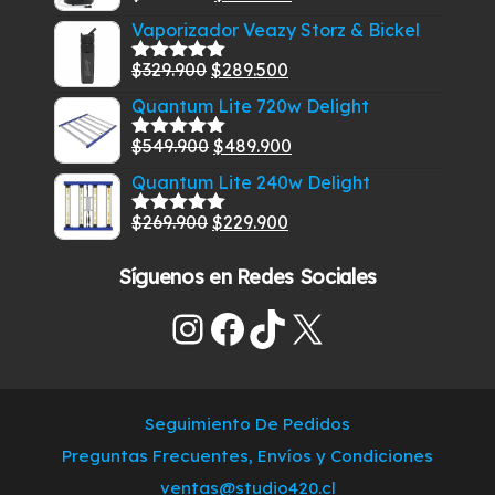
era:
es:
con
5.00
de
precio
precio
Vaporizador Veazy Storz & Bickel
$829.900.
$789.900.
5
original
actual
El
El
$
329.900
$
289.500
era:
es:
Valorado
con
5.00
de
precio
precio
$585.000.
$549.900.
Quantum Lite 720w Delight
5
original
actual
El
El
$
549.900
$
489.900
era:
es:
Valorado
con
5.00
de
precio
precio
$329.900.
$289.500.
Quantum Lite 240w Delight
5
original
actual
El
El
$
269.900
$
229.900
era:
es:
Valorado
con
5.00
de
precio
precio
$549.900.
$489.900.
5
Síguenos en Redes Sociales
original
actual
era:
es:
Instagram
Facebook
TikTok
X
$269.900.
$229.900.
Seguimiento De Pedidos
Preguntas Frecuentes, Envíos y Condiciones
ventas@studio420.cl