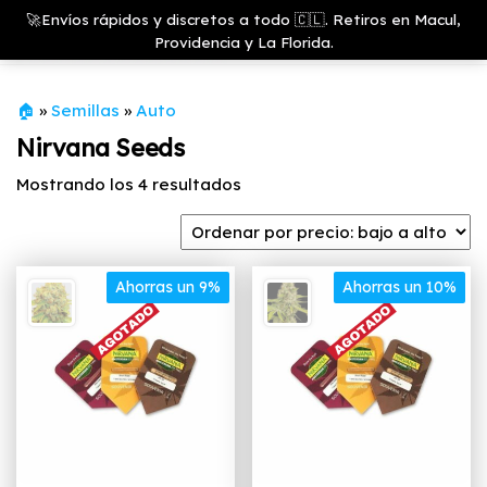
Saltar
Growshop
🚀Envíos rápidos y discretos a todo 🇨🇱. Retiros en Macul,
& LED
Menú
al
Providencia y La Florida.
Store
contenido
🏠
»
Semillas
»
Auto
Nirvana Seeds
Ordenado
Mostrando los 4 resultados
por
precio:
bajo
Ahorras un 9%
a
Ahorras un 10%
alto