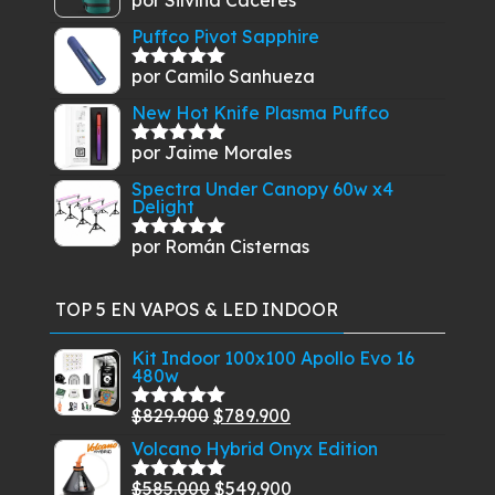
Valorado
con
5
de 5
Puffco Pivot Sapphire
por Camilo Sanhueza
Valorado
con
5
de 5
New Hot Knife Plasma Puffco
por Jaime Morales
Valorado
con
5
de 5
Spectra Under Canopy 60w x4
Delight
por Román Cisternas
Valorado
con
5
de 5
TOP 5 EN VAPOS & LED INDOOR
Kit Indoor 100x100 Apollo Evo 16
480w
El
El
$
829.900
$
789.900
Valorado
con
5.00
de
precio
precio
Volcano Hybrid Onyx Edition
5
original
actual
El
El
$
585.000
$
549.900
Valorado