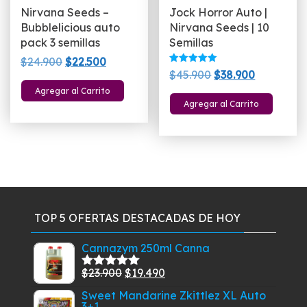
Nirvana Seeds –
Jock Horror Auto |
Bubblelicious auto
Nirvana Seeds | 10
pack 3 semillas
Semillas
El
El
$
24.900
$
22.500
Valorado
El
El
$
45.900
$
38.900
precio
precio
con
5.00
precio
precio
Agregar al Carrito
original
actual
de 5
Agregar al Carrito
original
actual
era:
es:
era:
es:
$24.900.
$22.500.
$45.900.
$38.900.
TOP 5 OFERTAS DESTACADAS DE HOY
Cannazym 250ml Canna
El
El
$
23.900
$
19.490
Valorado
con
5.00
de
precio
precio
Sweet Mandarine Zkittlez XL Auto
5
3+1
original
actual