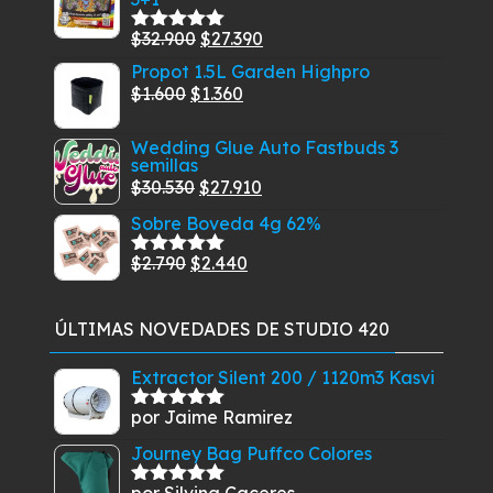
era:
es:
El
El
$
32.900
$
27.390
Valorado
$23.900.
$19.490.
con
5.00
de
precio
precio
Propot 1.5L Garden Highpro
5
El
original
El
actual
$
1.600
$
1.360
precio
era:
precio
es:
Wedding Glue Auto Fastbuds 3
original
$32.900.
actual
$27.390.
semillas
era:
es:
El
El
$
30.530
$
27.910
$1.600.
$1.360.
precio
precio
Sobre Boveda 4g 62%
original
actual
El
El
$
2.790
$
2.440
era:
es:
Valorado
con
5.00
de
precio
precio
$30.530.
$27.910.
5
original
actual
ÚLTIMAS NOVEDADES DE STUDIO 420
era:
es:
$2.790.
$2.440.
Extractor Silent 200 / 1120m3 Kasvi
por Jaime Ramirez
Valorado
con
5
de 5
Journey Bag Puffco Colores
por Silvina Caceres