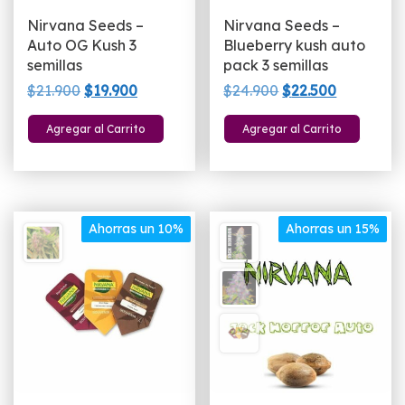
Nirvana Seeds –
Nirvana Seeds –
Auto OG Kush 3
Blueberry kush auto
semillas
pack 3 semillas
El
El
El
El
$
21.900
$
19.900
$
24.900
$
22.500
precio
precio
precio
precio
Agregar al Carrito
Agregar al Carrito
original
actual
original
actual
era:
es:
era:
es:
$21.900.
$19.900.
$24.900.
$22.500.
Ahorras un 10%
Ahorras un 15%