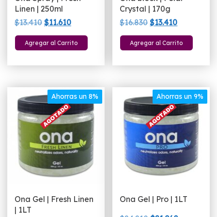
Linen | 250ml
Crystal | 170g
El
El
El
El
$
13.410
$
11.610
$
16.830
$
13.410
precio
precio
precio
precio
Agregar al Carrito
Agregar al Carrito
original
actual
original
actual
era:
es:
era:
es:
$13.410.
$11.610.
$16.830.
$13.410.
Ahorras un 8%
Ahorras un 9%
Ona Gel | Fresh Linen
Ona Gel | Pro | 1LT
| 1LT