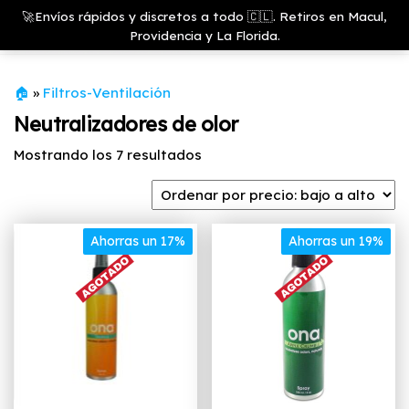
Saltar
Growshop
🚀Envíos rápidos y discretos a todo 🇨🇱. Retiros en Macul,
& LED
Menú
al
Providencia y La Florida.
Store
contenido
🏠
»
Filtros-Ventilación
Neutralizadores de olor
Ordenado
Mostrando los 7 resultados
por
precio:
bajo
Ahorras un 17%
a
Ahorras un 19%
alto