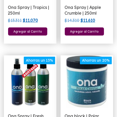
Ona Spray | Tropics |
Ona Spray | Apple
250ml
Crumble | 250ml
El
El
El
El
$
13.311
$
11.070
$
14.310
$
11.610
precio
precio
precio
precio
Agregar al Carrito
Agregar al Carrito
original
actual
original
actual
era:
es:
era:
es:
$13.311.
$11.070.
$14.310.
$11.610.
Ahorras un 13%
Ahorras un 20%
Ona Spray | Fresh
Ona block | Polar