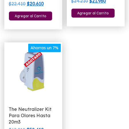
El
El
$
24.210
$
21.960
El
El
$
22.410
$
20.610
precio
precio
precio
precio
Agregar al Carrito
original
actual
Agregar al Carrito
original
actual
era:
es:
era:
es:
$24.210.
$21.960.
$22.410.
$20.610.
Ahorras un 7%
The Neutralizer Kit
Para Olores Hasta
20m3