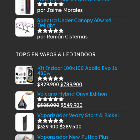
por Jaime Morales
Valorado
con
5
de 5
Spectra Under Canopy 60w x4
Delight
por Román Cisternas
Valorado
con
5
de 5
TOP 5 EN VAPOS & LED INDOOR
Kit Indoor 100x100 Apollo Evo 16
480w
El
El
$
829.900
$
789.900
Valorado
con
5.00
de
precio
precio
Volcano Hybrid Onyx Edition
5
original
actual
El
El
$
585.000
$
549.900
Valorado
era:
es:
con
5.00
de
precio
precio
Vaporizador Veazy Storz & Bickel
$829.900.
$789.900.
5
original
actual
El
El
$
329.900
$
289.500
era:
es:
Valorado
con
5.00
de
precio
precio
$585.000.
$549.900.
Vaporizador New Puffco Plus
5