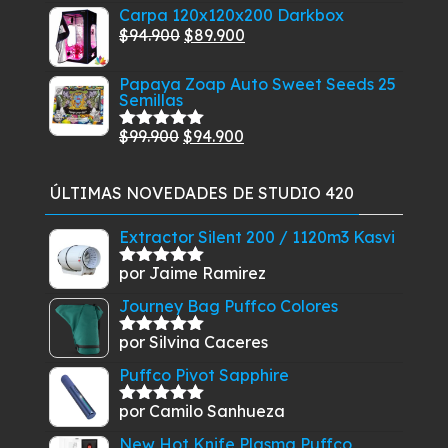
precio
precio
$23.900
Carpa 120x120x200 Darkbox
original
actual
El
El
$
94.900
$
89.900
hasta
era:
es:
precio
precio
$59.900
$5.500.
$4.500.
Papaya Zoap Auto Sweet Seeds 25
original
actual
Semillas
era:
es:
$94.900.
$89.900.
El
El
$
99.900
$
94.900
Valorado
con
5.00
de
precio
precio
5
original
actual
ÚLTIMAS NOVEDADES DE STUDIO 420
era:
es:
$99.900.
$94.900.
Extractor Silent 200 / 1120m3 Kasvi
por Jaime Ramirez
Valorado
con
5
de 5
Journey Bag Puffco Colores
por Silvina Caceres
Valorado
con
5
de 5
Puffco Pivot Sapphire
por Camilo Sanhueza
Valorado
con
5
de 5
New Hot Knife Plasma Puffco