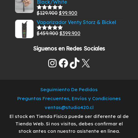
Black/White
original
actual
era:
es:
El
El
$
129.900
$
99.900
Valorado
$329.900.
$289.500.
con
5.00
de
precio
precio
Vaporizador Venty Storz & Bickel
5
original
actual
El
El
$
459.900
$
399.900
Valorado
era:
es:
con
5.00
de
precio
precio
$129.900.
$99.900.
5
Síguenos en Redes Sociales
original
actual
era:
es:
Instagram
Facebook
TikTok
X
$459.900.
$399.900.
Seguimiento De Pedidos
Preguntas Frecuentes, Envíos y Condiciones
ventas@studio420.cl
El stock en Tienda Física puede ser diferente al de
Tienda Web. Si nos visitas, debes confirmar el
stock antes con nuestro asistente en línea.