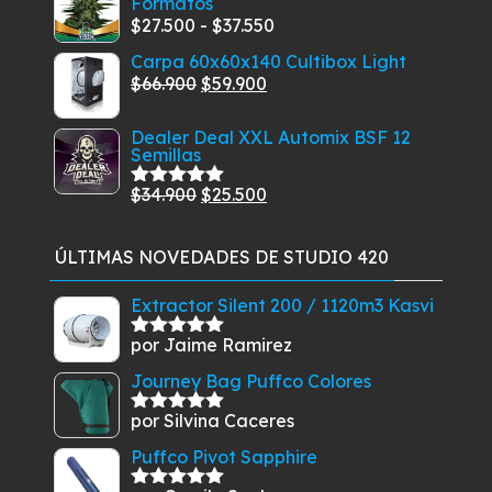
Formatos
era:
es:
Rango
$
27.500
-
$
37.550
$21.900.
$18.790.
de
Carpa 60x60x140 Cultibox Light
precios:
El
El
$
66.900
$
59.900
desde
precio
precio
$27.500
Dealer Deal XXL Automix BSF 12
original
actual
Semillas
hasta
era:
es:
$37.550
$66.900.
$59.900.
El
El
$
34.900
$
25.500
Valorado
con
5.00
de
precio
precio
5
original
actual
ÚLTIMAS NOVEDADES DE STUDIO 420
era:
es:
$34.900.
$25.500.
Extractor Silent 200 / 1120m3 Kasvi
por Jaime Ramirez
Valorado
con
5
de 5
Journey Bag Puffco Colores
por Silvina Caceres
Valorado
con
5
de 5
Puffco Pivot Sapphire