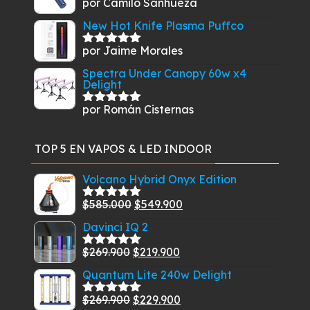
por Camilo Sanhueza
Valorado
con
5
de 5
New Hot Knife Plasma Puffco
por Jaime Morales
Valorado
con
5
de 5
Spectra Under Canopy 60w x4
Delight
por Román Cisternas
Valorado
con
5
de 5
TOP 5 EN VAPOS & LED INDOOR
Volcano Hybrid Onyx Edition
El
El
$
585.000
$
549.900
Valorado
con
5.00
de
precio
precio
Davinci IQ 2
5
original
actual
El
El
$
269.900
$
219.900
era:
es:
Valorado
con
5.00
de
precio
precio
$585.000.
$549.900.
Quantum Lite 240w Delight
5
original
actual
El
El
$
269.900
$
229.900
era:
es:
Valorado