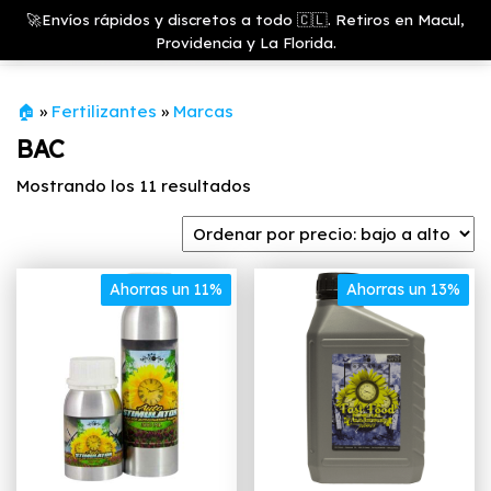
Saltar
Growshop
🚀Envíos rápidos y discretos a todo 🇨🇱. Retiros en Macul,
& LED
Menú
al
Providencia y La Florida.
Store
contenido
🏠
»
Fertilizantes
»
Marcas
BAC
Ordenado
Mostrando los 11 resultados
por
precio:
bajo
Ahorras un 11%
a
Ahorras un 13%
alto