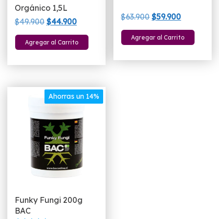
Orgánico 1,5L
El
El
$
63.900
$
59.900
El
El
$
49.900
$
44.900
precio
precio
precio
precio
Agregar al Carrito
original
actual
Agregar al Carrito
original
actual
era:
es:
era:
es:
$63.900.
$59.900.
$49.900.
$44.900.
Ahorras un 14%
Funky Fungi 200g
BAC