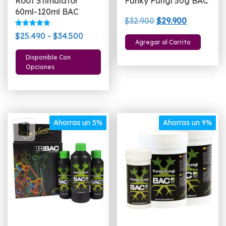
Root Stimulator
Funky Fungi 50g BAC
60ml-120ml BAC
El
El
$
32.900
$
29.900
precio
precio
Valorado
Rango
$
25.490
-
$
34.500
con
Agregar al Carrito
original
actual
5.00
de
Este
de 5
era:
es:
Disponible Con
precios:
producto
Opciones
$32.900.
$29.900.
desde
tiene
$25.490
múltiples
hasta
variantes.
$34.500
Las
Ahorras un 5%
Ahorras un 9%
opciones
se
pueden
elegir
en
la
página
de
producto