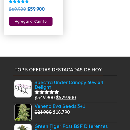
Valorado
El
El
$
69.900
$
59.900
con
5.00
precio
precio
de 5
Agregar al Carrito
original
actual
era:
es:
$69.900.
$59.900.
TOP 5 OFERTAS DESTACADAS DE HOY
Spectra Under Canopy 60w x4
Delight
El
El
$
549.900
$
529.900
Valorado
con
5.00
de
precio
precio
Veneno Eva Seeds 3+1
5
El
original
El
actual
$
21.900
$
18.790
precio
era:
precio
es:
Green Tiger Fast BSF Diferentes
original
$549.900.
actual
$529.900.