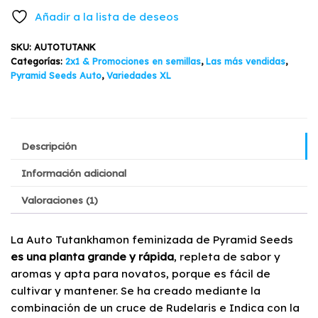
original
actual
Pyramid
Añadir a la lista de deseos
Seeds
era:
es:
3+1
SKU:
AUTOTUTANK
$25.900.
$19.900.
cantidad
Categorías:
2x1 & Promociones en semillas
,
Las más vendidas
,
Pyramid Seeds Auto
,
Variedades XL
Descripción
Información adicional
Valoraciones (1)
La Auto Tutankhamon feminizada de Pyramid Seeds
es una planta grande y rápida
, repleta de sabor y
aromas y apta para novatos, porque es fácil de
cultivar y mantener. Se ha creado mediante la
combinación de un cruce de Rudelaris e Indica con la