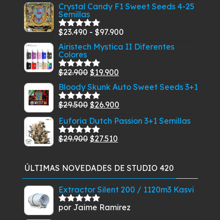
precio
precio
Crystal Candy F1 Sweet Seeds 4-25
Semillas
original
actual
era:
es:
Rango
$
23.490
-
$
97.900
Valorado
$24.500.
$23.300.
con
5.00
de
de
Airistech Mystica II Diferentes
5
Colores
precios:
desde
El
El
$
22.900
$
19.900
Valorado
$23.490
con
5.00
de
precio
precio
Bloody Skunk Auto Sweet Seeds 3+1
5
hasta
original
actual
El
El
$
29.500
$
26.900
$97.900
Valorado
era:
es:
con
5.00
de
precio
precio
Euforia Dutch Passion 3+1 Semillas
$22.900.
$19.900.
5
original
actual
El
El
$
29.900
$
27.510
era:
es:
Valorado
con
5.00
de
precio
precio
$29.500.
$26.900.
5
original
actual
ÚLTIMAS NOVEDADES DE STUDIO 420
era:
es:
$29.900.
$27.510.
Extractor Silent 200 / 1120m3 Kasvi
por Jaime Ramirez
Valorado
con
5
de 5