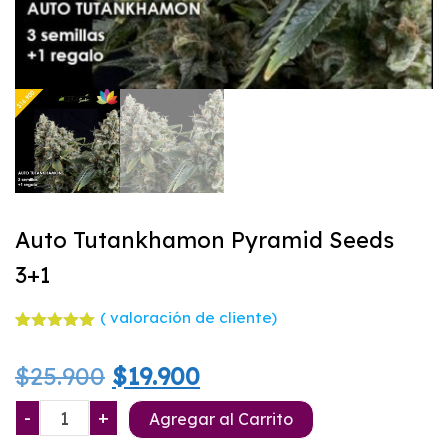
Auto Tutankhamon Pyramid Seeds
3+1
(
valoración de cliente)
Valorado
1
con
5.00
El
El
$
25.900
$
19.900
de 5 en
base a
valoración
precio
precio
Auto
-
+
de un
Agregar al Carrito
cliente
Tutankhamon