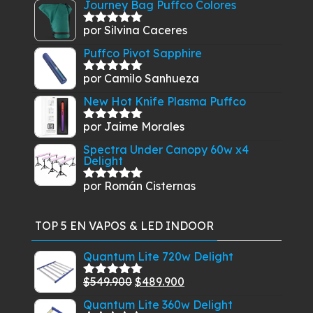
Journey Bag Puffco Colores
por Silvina Caceres
Valorado
con
5
de 5
Puffco Pivot Sapphire
por Camilo Sanhueza
Valorado
con
5
de 5
New Hot Knife Plasma Puffco
por Jaime Morales
Valorado
con
5
de 5
Spectra Under Canopy 60w x4
Delight
por Román Cisternas
Valorado
con
5
de 5
TOP 5 EN VAPOS & LED INDOOR
Quantum Lite 720w Delight
El
El
$
549.900
$
489.900
Valorado
con
5.00
de
precio
precio
Quantum Lite 360w Delight
5