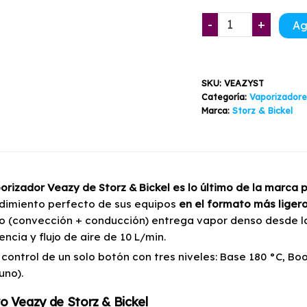
Vaporizador
-
+
Ag
Veazy
Storz
&
SKU:
VEAZYST
Bickel
Categoría:
Vaporizadore
cantidad
Marca:
Storz & Bickel
porizador Veazy de Storz & Bickel es lo último de la marca 
ndimiento perfecto de sus equipos
en el formato más liger
do (convección + conducción) entrega vapor denso desde l
encia y flujo de aire de 10 L/min.
 control de un solo botón con tres niveles: Base 180 °C, B
uno).
 Veazy de Storz & Bickel