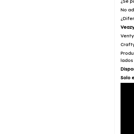
¿Se p
No ad
¿Dife
Veazy
Venty
Craft
Produ
lados
Dispo
Solo 