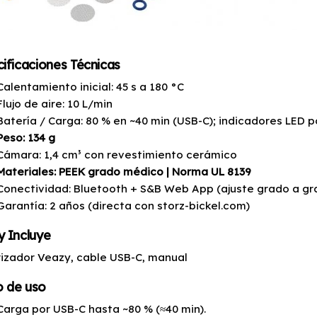
ificaciones Técnicas
Calentamiento inicial: 45 s a 180 °C
Flujo de aire: 10 L/min
Batería / Carga: 80 % en ~40 min (USB-C); indicadores LED p
Peso: 134 g
Cámara: 1,4 cm³ con revestimiento cerámico
Materiales: PEEK grado médico | Norma UL 8139
Conectividad: Bluetooth + S&B Web App (ajuste grado a grad
Garantía: 2 años (directa con storz-bickel.com)
 Incluye
izador Veazy, cable USB-C, manual
 de uso
Carga por USB-C hasta ~80 % (≈40 min).