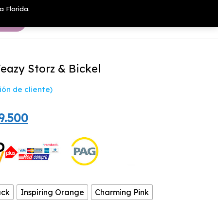
a Florida.
eazy Storz & Bickel
ón de cliente)
El
9.500
cio
precio
inal
actual
es:
.900.
$289.500.
ack
Inspiring Orange
Charming Pink