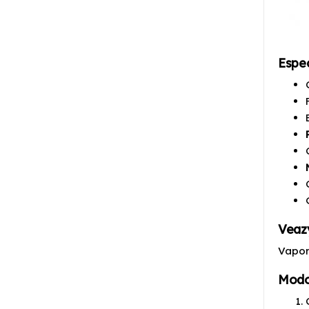
Espec
Veazy
Vapor
Modo