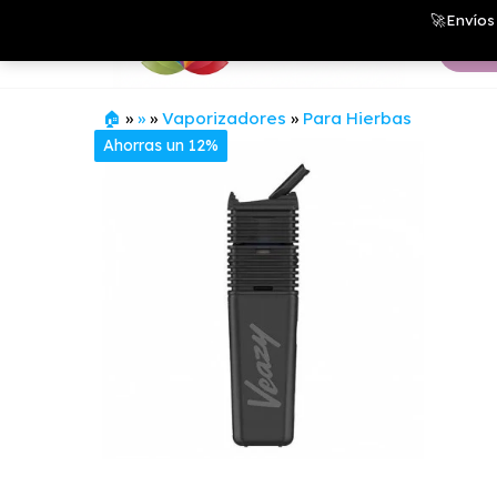
Saltar
Growshop
🚀Envíos 
& LED
al
Store
contenido
🏠
»
»
»
Vaporizadores
»
Para Hierbas
Ahorras un 12%