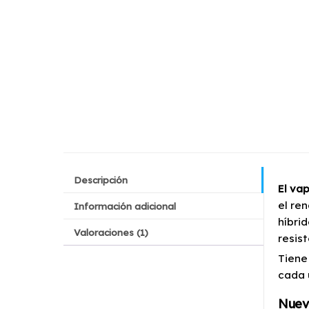
Descripción
El va
el re
Información adicional
híbri
Valoraciones (1)
resist
Tiene
cada 
Nuevo