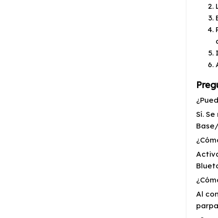
Pregu
¿Pued
Sí. S
Base/
¿Cómo
Activ
Bluet
¿Cómo
Al co
parpad