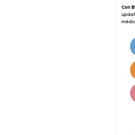
Con B
updat
médic