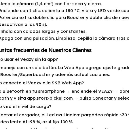
Llena la cámara (1,4 cm³) con flor seca y cierra.
Enciende con 1 clic: calienta a 180 °C; vibra y LED verde cua
Potencia extra: doble clic para Booster y doble clic de nu
desactivan a los 90 s).
Inhala con caladas largas y constantes.
Apaga con una pulsación. Limpieza: cepilla la cámara tras 
ntas frecuentes de Nuestros Clientes
o usar el Veazy sin la app?
e maneja con un solo botón. La Web App agrega ajuste grad
Booster/Superbooster y además actualizaciones.
 conecto el Veazy a la S&B Web App?
a Bluetooth en tu smartphone → enciende el VEAZY → ab
ooth y visita app.storz-bickel.com → pulsa Conectar y selec
 veo el nivel de carga?
nectar el cargador, el Led azul indica: parpadeo rápido ≤3
eo lento 61–98 %, azul fijo 100 %.