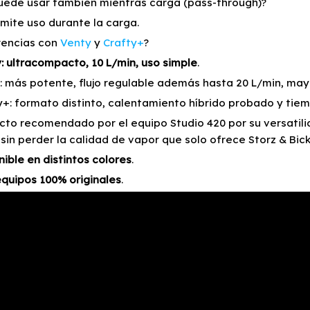
uede usar también mientras carga (pass-through)?
mite uso durante la carga.
rencias con
Venty
y
Crafty+
?
: ultracompacto, 10 L/min, uso simple
.
: más potente, flujo regulable además hasta 20 L/min, ma
y+: formato distinto, calentamiento híbrido probado y tie
cto recomendado por el equipo Studio 420 por su versatil
 sin perder la calidad de vapor que solo ofrece Storz & Bick
nible en distintos colores
.
equipos 100% originales
.