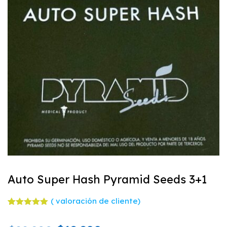
Auto Super Hash Pyramid Seeds 3+1
(
valoración de cliente)
Valorado
1
con
5.00