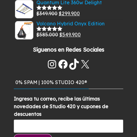
Quantum Lite 360w Delight
5
original
actual
El
El
$
349.900
$
299.900
era:
es:
Valorado
con
5.00
de
precio
precio
$329.900.
$289.500.
Volcano Hybrid Onyx Edition
5
original
actual
El
El
$
585.000
$
549.900
era:
es:
Valorado
con
5.00
de
precio
precio
$349.900.
$299.900.
5
Síguenos en Redes Sociales
original
actual
era:
es:
Instagram
Facebook
TikTok
X
$585.000.
$549.900.
0% SPAM | 100% STUDIO 420®
Ingresa tu correo, recibe las últimas
novedades de Studio 420 y cupones de
descuentos