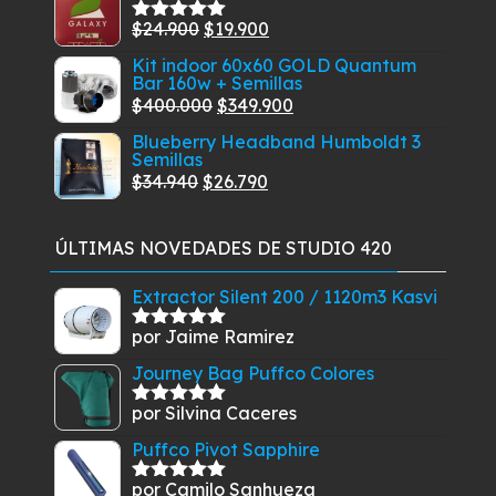
original
actual
El
El
$
24.900
$
19.900
era:
es:
Valorado
con
5.00
de
precio
precio
$29.600.
$27.400.
Kit indoor 60x60 GOLD Quantum
5
Bar 160w + Semillas
original
actual
El
El
$
400.000
$
349.900
era:
es:
precio
precio
$24.900.
$19.900.
Blueberry Headband Humboldt 3
Semillas
original
actual
El
El
$
34.940
$
26.790
era:
es:
precio
precio
$400.000.
$349.900.
original
actual
ÚLTIMAS NOVEDADES DE STUDIO 420
era:
es:
$34.940.
$26.790.
Extractor Silent 200 / 1120m3 Kasvi
por Jaime Ramirez
Valorado
con
5
de 5
Journey Bag Puffco Colores
por Silvina Caceres
Valorado
con
5
de 5
Puffco Pivot Sapphire
por Camilo Sanhueza
Valorado