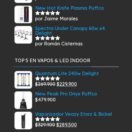
con
5
de 5
New Hot Knife Plasma Puffco
por Jaime Morales
Valorado
con
5
de 5
Spectra Under Canopy 60w x4
Delight
por Román Cisternas
Valorado
con
5
de 5
TOP 5 EN VAPOS & LED INDOOR
Quantum Lite 240w Delight
El
El
$
269.900
$
229.900
Valorado
con
5.00
de
precio
precio
New Peak Pro Onyx Puffco
5
original
actual
$
479.900
era:
es:
$269.900.
$229.900.
Vaporizador Veazy Storz & Bickel
El
El
$
329.900
$
289.500
Valorado
con
5.00
de
precio
precio