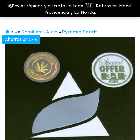
Saltar
Growshop
🚀Envíos rápidos y discretos a todo 🇨🇱. Retiros en Macul,
& LED
Menú
al
Providencia y La Florida.
Store
contenido
🏠
»
»
»
Semillas
»
Auto
»
Pyramid Seeds
Ahorras un 17%