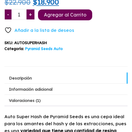
El
El
$
22.900
$
18.900
de 5 en
base a
valoración
precio
precio
Auto
-
+
de un
Agregar al Carrito
cliente
Super
original
actual
Hash
Añadir a la lista de deseos
Pyramid
era:
es:
Seeds
SKU:
AUTOSUPERHASH
$22.900.
$18.900.
3+1
Categoría:
Pyramid Seeds Auto
cantidad
Descripción
Información adicional
Valoraciones (1)
Auto Super Hash de Pyramid Seeds es una cepa ideal
para los amantes del hash y de las extracciones, pues
es una
variedad que tiene una cantidad de resina