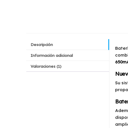
Descripción
Bater
combi
Información adicional
650m
Valoraciones (1)
Nuev
Su si
propo
Bater
Ademá
dispo
ampli