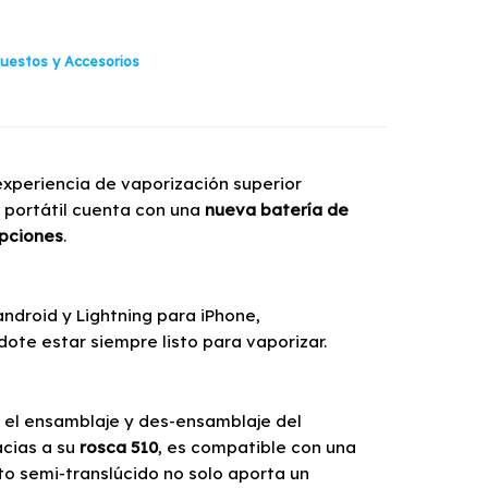
puestos y Accesorios
xperiencia de vaporización superior
r portátil cuenta con una
nueva batería de
upciones
.
ndroid y Lightning para iPhone,
te estar siempre listo para vaporizar.
 el ensamblaje y des-ensamblaje del
acias a su
rosca 510
, es compatible con una
to semi-translúcido no solo aporta un