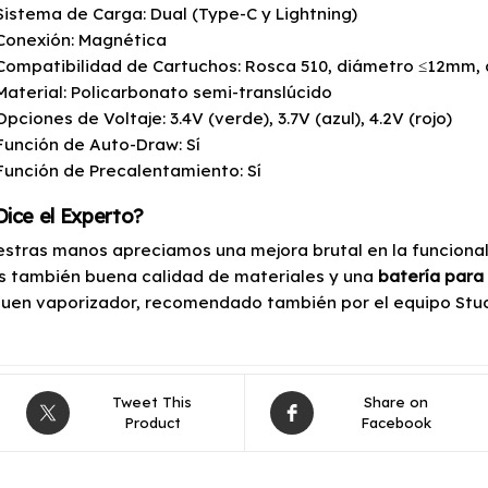
Sistema de Carga: Dual (Type-C y Lightning)
Conexión: Magnética
Compatibilidad de Cartuchos: Rosca 510, diámetro ≤12mm,
Material: Policarbonato semi-translúcido
Opciones de Voltaje: 3.4V (verde), 3.7V (azul), 4.2V (rojo)
Función de Auto-Draw: Sí
Función de Precalentamiento: Sí
ice el Experto?
estras manos apreciamos una mejora brutal en la funcional
 también buena calidad de materiales y una
batería para
uen vaporizador, recomendado también por el equipo Stud
Tweet This
Share on
Product
Facebook