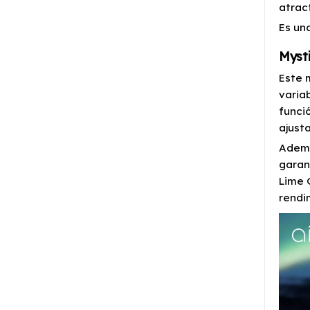
atrac
Es un
Myst
Este 
varia
funci
ajusta
Ademá
garan
Lime 
rendi