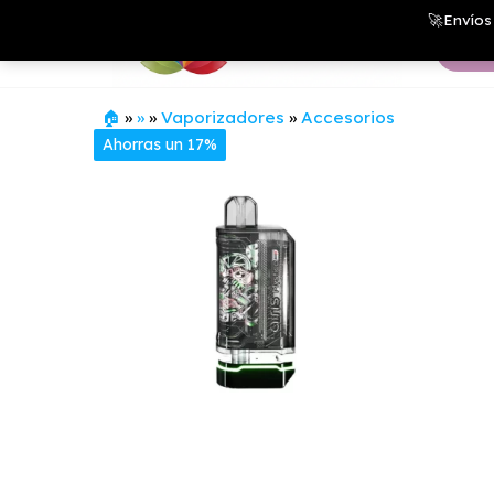
Saltar
Growshop
🚀Envíos 
& LED
al
Store
contenido
🏠
»
»
»
Vaporizadores
»
Accesorios
Ahorras un 17%