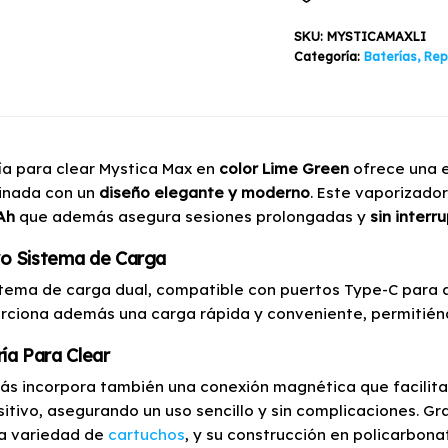
Green
Airis
SKU:
MYSTICAMAXLI
cantidad
Categoría:
Baterías, Re
ía para clear Mystica Max en
color Lime Green
ofrece una e
nada con un
diseño elegante y moderno
. Este vaporizado
Ah
que además asegura sesiones prolongadas y
sin interr
o Sistema de Carga
stema de carga dual, compatible con puertos Type-C para a
rciona además una carga rápida y conveniente, permitiéndo
ía Para Clear
s incorpora también una conexión magnética que facilita
sitivo, asegurando un uso sencillo y sin complicaciones. Gr
a variedad de
cartuchos
, y su construcción en policarbona