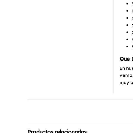
Que D
En nu
vemos
muy b
Productos relacionados