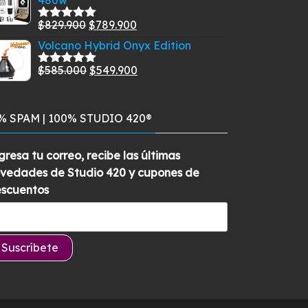
original
actual
era:
es:
El
El
$
829.900
$
789.900
Valorado
$129.900.
$99.900.
con
5.00
de
precio
precio
Volcano Hybrid Onyx Edition
5
original
actual
El
El
$
585.000
$
549.900
Valorado
era:
es:
con
5.00
de
precio
precio
$829.900.
$789.900.
5
original
actual
% SPAM | 100% STUDIO 420®
era:
es:
$585.000.
$549.900.
gresa tu correo, recibe las últimas
vedades de Studio 420 y cupones de
scuentos