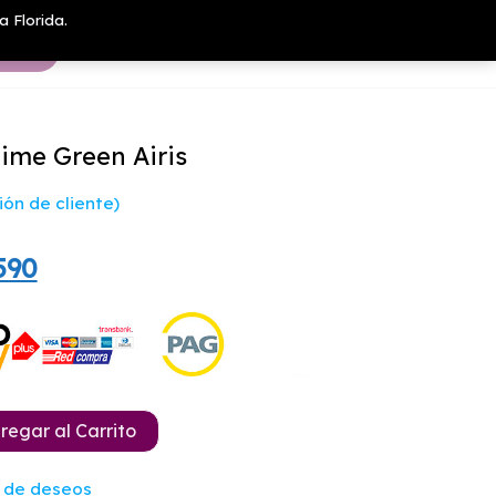
a Florida.
ime Green Airis
ón de cliente)
El
590
io
precio
nal
actual
es:
900.
$20.590.
regar al Carrito
a de deseos