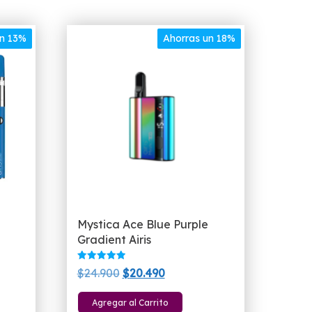
un 13%
Ahorras un 18%
Mystica Ace Blue Purple
Gradient Airis
Valorado
El
El
$
24.900
$
20.490
con
5.00
precio
precio
te
de 5
Agregar al Carrito
original
actual
oducto