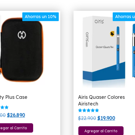
Ahorras un 10%
Ahorras 
ty Plus Case
Airis Quaser Colores
Airistech
do
El
El
900
$
26.890
Valorado
El
El
$
22.900
$
19.900
con
precio
precio
5.00
precio
precio
Es
de 5
egar al Carrito
original
actual
Agregar al Carrito
original
actual
pr