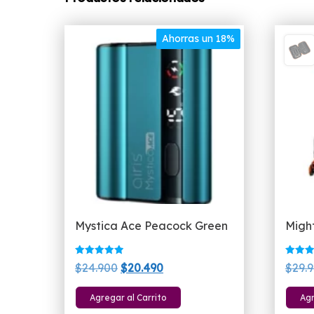
Ahorras un 18%
Mystica Ace Peacock Green
Migh
Valorado
Valora
El
El
$
24.900
$
20.490
$
29.
con
con
5.00
5.00
precio
precio
de 5
de 5
Agregar al Carrito
Agr
original
actual