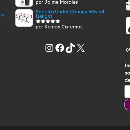
por Jaime Morales
Valorado
con
5
de 5
Spectra Under Canopy 60w x4
 4
Delight
por Román Cisternas
Valorado
con
5
de 5
Instagram
Facebook
TikTok
X
0
In
no
de