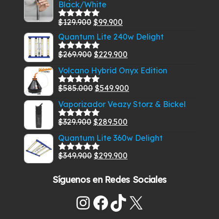
Black/White
El
El
$
129.900
$
99.900
Valorado
con
5.00
de
precio
precio
Quantum Lite 240w Delight
5
original
actual
El
El
$
269.900
$
229.900
Valorado
era:
es:
con
5.00
de
precio
precio
Volcano Hybrid Onyx Edition
$129.900.
$99.900.
5
original
actual
El
El
$
585.000
$
549.900
era:
es:
Valorado
con
5.00
de
precio
precio
$269.900.
$229.900.
Vaporizador Veazy Storz & Bickel
5
original
actual
El
El
$
329.900
$
289.500
era:
es:
Valorado
con
5.00
de
precio
precio
$585.000.
$549.900.
Quantum Lite 360w Delight
5
original
actual
El
El
$
349.900
$
299.900
era:
es:
Valorado
con
5.00
de
precio
precio
$329.900.
$289.500.
5
Síguenos en Redes Sociales
original
actual
era:
es:
Instagram
Facebook
TikTok
X
$349.900.
$299.900.