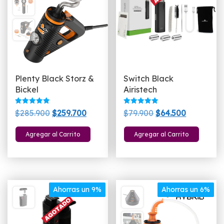
Plenty Black Storz &
Switch Black
Bickel
Airistech
Valorado
Valorado
El
El
El
El
$
285.900
$
259.700
$
79.900
$
64.500
con
con
5.00
5.00
precio
precio
precio
precio
de 5
de 5
Agregar al Carrito
Agregar al Carrito
original
actual
original
actual
era:
es:
era:
es:
$285.900.
$259.700.
$79.900.
$64.500.
Ahorras un 9%
Ahorras un 6%