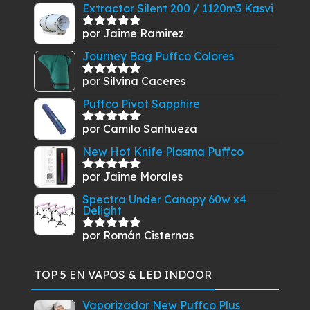
$299.900.
$279.900.
Extractor Silent 200 / 1120m3 Kasvi
por Jaime Ramirez
Valorado
con
5
de 5
Journey Bag Puffco Colores
por Silvina Caceres
Valorado
con
5
de 5
Puffco Pivot Sapphire
por Camilo Sanhueza
Valorado
con
5
de 5
New Hot Knife Plasma Puffco
por Jaime Morales
Valorado
con
5
de 5
Spectra Under Canopy 60w x4
Delight
por Román Cisternas
Valorado
con
5
de 5
TOP 5 EN VAPOS & LED INDOOR
Vaporizador New Puffco Plus