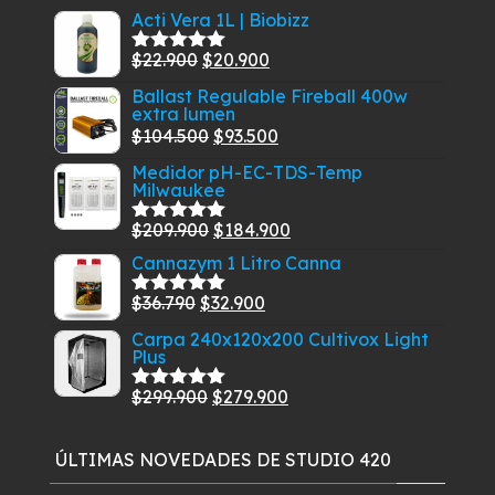
elegir
Acti Vera 1L | Biobizz
en
El
El
$
22.900
$
20.900
Valorado
la
con
5.00
de
precio
precio
página
Ballast Regulable Fireball 400w
5
extra lumen
original
actual
de
El
El
$
104.500
$
93.500
era:
es:
producto
precio
precio
$22.900.
$20.900.
Medidor pH-EC-TDS-Temp
Milwaukee
original
actual
era:
es:
El
El
$
209.900
$
184.900
Valorado
$104.500.
$93.500.
con
5.00
de
precio
precio
Cannazym 1 Litro Canna
5
original
actual
El
El
$
36.790
$
32.900
Valorado
era:
es:
con
5.00
de
precio
precio
Carpa 240x120x200 Cultivox Light
$209.900.
$184.900.
5
Plus
original
actual
era:
es:
El
El
$
299.900
$
279.900
Valorado
$36.790.
$32.900.
con
5.00
de
precio
precio
5
original
actual
ÚLTIMAS NOVEDADES DE STUDIO 420
era:
es: