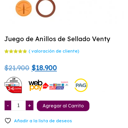
Juego de Anillos de Sellado Venty
(
valoración de cliente)
Valorado
1
con
5.00
El
El
$
21.900
$
18.900
de 5 en
base a
valoración
precio
precio
de un
cliente
original
actual
era:
es:
Juego
-
+
Agregar al Carrito
$21.900.
$18.900.
de
Anillos
Añadir a la lista de deseos
de