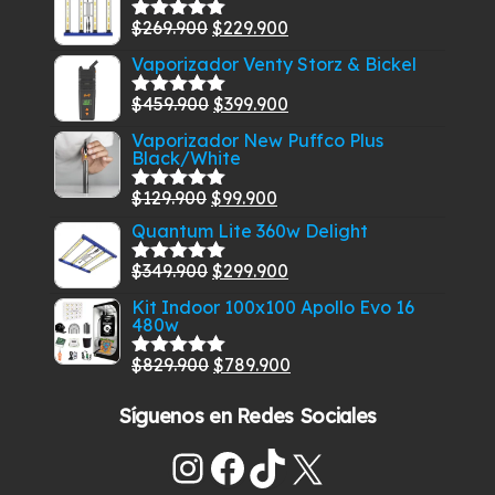
El
El
$
269.900
$
229.900
Valorado
con
5.00
de
precio
precio
Vaporizador Venty Storz & Bickel
5
original
actual
El
El
$
459.900
$
399.900
era:
es:
Valorado
con
5.00
de
precio
precio
$269.900.
$229.900.
Vaporizador New Puffco Plus
5
Black/White
original
actual
era:
es:
El
El
$
129.900
$
99.900
Valorado
$459.900.
$399.900.
con
5.00
de
precio
precio
Quantum Lite 360w Delight
5
original
actual
El
El
$
349.900
$
299.900
Valorado
era:
es:
con
5.00
de
precio
precio
Kit Indoor 100x100 Apollo Evo 16
$129.900.
$99.900.
5
480w
original
actual
era:
es:
El
El
$
829.900
$
789.900
Valorado
$349.900.
$299.900.
con
5.00
de
precio
precio
5
Síguenos en Redes Sociales
original
actual
era:
es:
Instagram
Facebook
TikTok
X
$829.900.
$789.900.