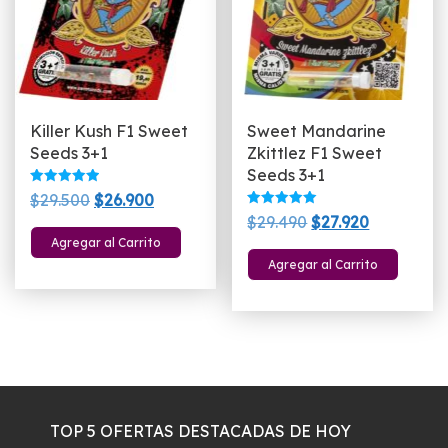
Killer Kush F1 Sweet
Sweet Mandarine
Seeds 3+1
Zkittlez F1 Sweet
Seeds 3+1
Valorado
El
El
$
29.500
$
26.900
con
Valorado
El
El
5.00
$
29.490
$
27.920
precio
precio
con
de 5
5.00
Agregar al Carrito
precio
precio
original
actual
de 5
Agregar al Carrito
original
actual
era:
es:
era:
es:
$29.500.
$26.900.
$29.490.
$27.920.
TOP 5 OFERTAS DESTACADAS DE HOY