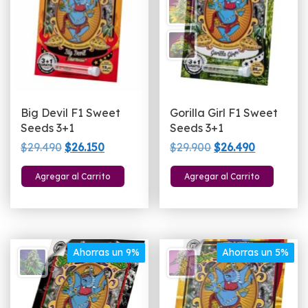
Big Devil F1 Sweet
Gorilla Girl F1 Sweet
Seeds 3+1
Seeds 3+1
El
El
El
El
$
29.490
$
26.150
$
29.900
$
26.490
precio
precio
precio
precio
Agregar al Carrito
Agregar al Carrito
original
actual
original
actual
era:
es:
era:
es:
$29.490.
$26.150.
$29.900.
$26.490.
Ahorras un 9%
Ahorras un 5%