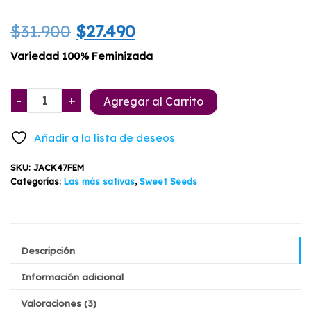
Valorado
3
con
5.00
El
El
$
31.900
$
27.490
de 5 en
base a
valoracione
precio
precio
Variedad 100% Feminizada
s de
clientes
original
actual
Jack
-
+
Agregar al Carrito
era:
es:
47
Sweet
$31.900.
$27.490.
Añadir a la lista de deseos
Seeds
3+1
SKU:
JACK47FEM
cantidad
Categorías:
Las más sativas
,
Sweet Seeds
Descripción
Información adicional
Valoraciones (3)