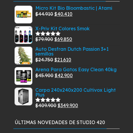
Micro Kit Bio Bloombastic | Atami
El
El
$
44.910
$
40.410
precio
precio
X-Priv Kit Colores Smok
original
actual
era:
es:
El
El
$
79.900
$
69.850
Valorado
$44.910.
$40.410.
con
5.00
de
precio
precio
Auto Desfran Dutch Passion 3+1
5
semillas
original
actual
El
El
$
24.750
$
21.610
era:
es:
precio
precio
$79.900.
$69.850.
Arena Para Gatos Easy Clean 40kg
original
actual
El
El
$
45.900
$
42.900
era:
es:
precio
precio
$24.750.
$21.610.
Carpa 240x240x200 Cultivox Light
original
actual
Plus
era:
es:
$45.900.
$42.900.
El
El
$
409.900
$
349.900
Valorado
con
5.00
de
precio
precio
5
original
actual
ÚLTIMAS NOVEDADES DE STUDIO 420
era:
es: