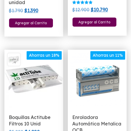
unidad
Valorado
El
El
$
12.900
$
10.790
El
El
$
1.790
$
1.390
con
5.00
precio
precio
precio
precio
de 5
Agregar al Carrito
Agregar al Carrito
original
actual
original
actual
era:
es:
era:
es:
$12.900.
$10.790.
$1.790.
$1.390.
Ahorras un 18%
Ahorras un 11%
Boquillas Actitube
Enroladora
Filtros 10 Unid
Automática Metalica
OCB