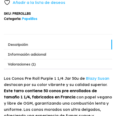
Añadir a la lista de deseos
Purple
1
SKU:
PREROLLBS
1/4
Categoría:
Papelillos
50u
Blazy
Susan
cantidad
Descripción
Información adicional
Valoraciones (1)
Los Conos Pre Roll Purple 1 1/4 Jar 50u de
Blazy Susan
destacan por su color vibrante y su calidad superior.
Este tarro contiene 50 conos pre enrollados de
tamaño 1 1/4, fabricados en Francia
con papel vegano
y libre de OGM, garantizando una combustión lenta y
uniforme. Los conos morados son ultra delgados,
ofreciendo una experiencia de fumar suave y