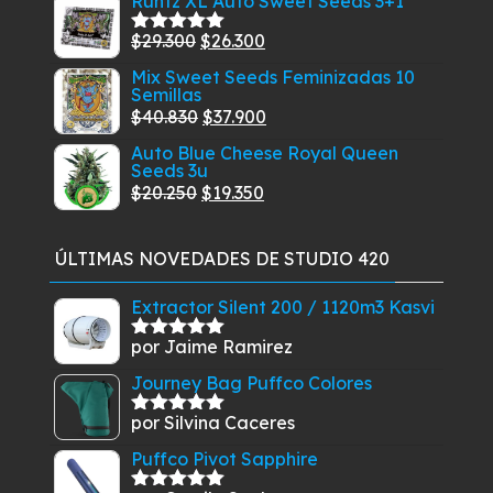
Runtz XL Auto Sweet Seeds 3+1
5
original
actual
El
El
$
29.300
$
26.300
Valorado
era:
es:
con
5.00
de
precio
precio
Mix Sweet Seeds Feminizadas 10
$99.900.
$84.900.
5
Semillas
original
actual
El
El
$
40.830
$
37.900
era:
es:
precio
precio
$29.300.
$26.300.
Auto Blue Cheese Royal Queen
Seeds 3u
original
actual
El
El
$
20.250
$
19.350
era:
es:
precio
precio
$40.830.
$37.900.
original
actual
ÚLTIMAS NOVEDADES DE STUDIO 420
era:
es:
$20.250.
$19.350.
Extractor Silent 200 / 1120m3 Kasvi
por Jaime Ramirez
Valorado
con
5
de 5
Journey Bag Puffco Colores
por Silvina Caceres
Valorado
con
5
de 5
Puffco Pivot Sapphire