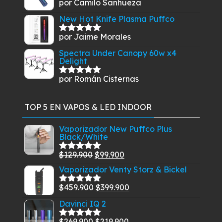
por Camilo Sanhueza
Valorado
con
5
de 5
New Hot Knife Plasma Puffco
por Jaime Morales
Valorado
con
5
de 5
Spectra Under Canopy 60w x4
Delight
por Román Cisternas
Valorado
con
5
de 5
TOP 5 EN VAPOS & LED INDOOR
Vaporizador New Puffco Plus
Black/White
El
El
$
129.900
$
99.900
Valorado
con
5.00
de
precio
precio
Vaporizador Venty Storz & Bickel
5
original
actual
El
El
$
459.900
$
399.900
Valorado
era:
es:
con
5.00
de
precio
precio
Davinci IQ 2
$129.900.
$99.900.
5
original
actual
El
El
$
269.900
$
219.900