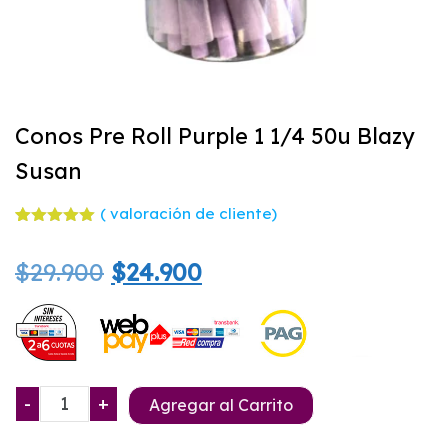
Conos Pre Roll Purple 1 1/4 50u Blazy
Susan
(
valoración de cliente)
Valorado
1
con
5.00
El
El
$
29.900
$
24.900
de 5 en
base a
valoración
precio
precio
de un
cliente
original
actual
era:
es:
Conos
-
+
Agregar al Carrito
$29.900.
$24.900.
Pre
Roll