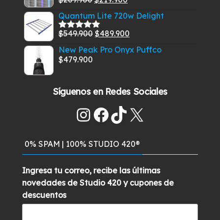
era:
es:
Valorado
con
5.00
de
precio
precio
$459.900.
$399.900.
Quantum Lite 720w Delight
5
original
actual
El
El
$
549.900
$
489.900
era:
es:
Valorado
con
5.00
de
precio
precio
$269.900.
$219.900.
New Peak Pro Onyx Puffco
5
original
actual
$
479.900
era:
es:
$549.900.
$489.900.
Síguenos en Redes Sociales
Instagram
Facebook
TikTok
X
0% SPAM | 100% STUDIO 420®
Ingresa tu correo, recibe las últimas
novedades de Studio 420 y cupones de
descuentos