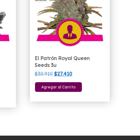
El Patrón Royal Queen
Seeds 3u
El
El
$
30.910
$
27.410
precio
precio
Agregar al Carrito
original
actual
era:
es:
$30.910.
$27.410.