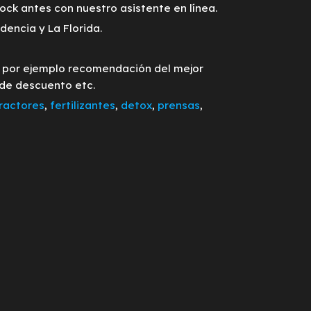
tock antes con nuestro asistente en línea.
encia y La Florida.
o por ejemplo recomendación del mejor
 de descuento etc.
ractores
,
fertilizantes
,
detox
,
prensas
,