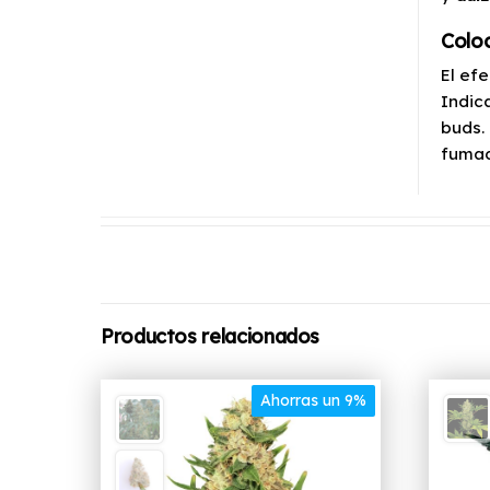
Coloc
El ef
Indic
buds.
fumad
Productos relacionados
Ahorras un 9%