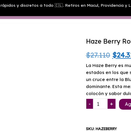
rápidos y discretos a todo 🇨🇱. Retiros en Macul, Providencia y L
Menú
Haze Berry Ro
El
$
27.110
$
24.3
preci
La Haze Berry es mu
estados en los que 
origi
un cruce entre la Bl
dominante. Esta mez
era:
colocón y sabor dul
$27.1
Haze
-
+
Ag
Berry
Royal
Queen
SKU:
HAZEBERRY
Seeds