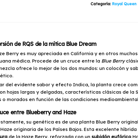
Categoría:
Royal Queen
3u
cantidad
rsión de RQS de la mítica Blue Dream
ze Berry es muy apreciada en California y en otros muchos
uana médica. Procede de un cruce entre la
Blue Berry
clási
mezcla ofrece lo mejor de los dos mundos: un colocón y sab
ético.
ar del evidente sabor y efecto Indica, la planta crece com
con hojas largas y delgadas, características clásicas de la
s o morados en función de las condiciones medioambiental
uce entre Blueberry and Haze
stamente, su genética es de una planta Blue Berry origina
r Haze originaria de los Países Bajos. Esta excelente híbri
ura
de la Haze Berry, reforzada con un
subidón eufórico
Ha