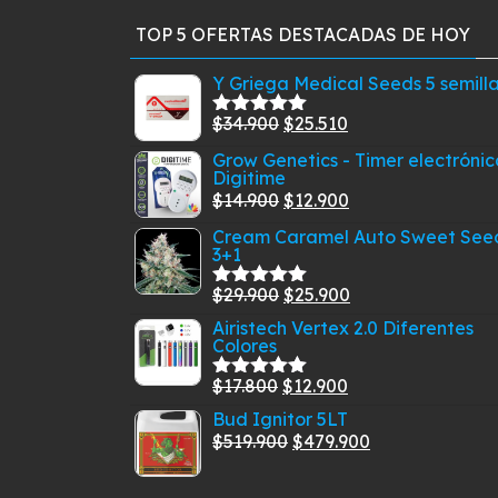
se
TOP 5 OFERTAS DESTACADAS DE HOY
pueden
elegir
Y Griega Medical Seeds 5 semill
en
la
El
El
$
34.900
$
25.510
Valorado
página
con
5.00
de
precio
precio
Grow Genetics - Timer electrónic
5
de
Digitime
original
actual
producto
El
El
$
14.900
$
12.900
era:
es:
precio
precio
$34.900.
$25.510.
Cream Caramel Auto Sweet See
3+1
original
actual
era:
es:
El
El
$
29.900
$
25.900
Valorado
$14.900.
$12.900.
con
5.00
de
precio
precio
Airistech Vertex 2.0 Diferentes
5
Colores
original
actual
era:
es:
El
El
$
17.800
$
12.900
Valorado
$29.900.
$25.900.
con
5.00
de
precio
precio
Bud Ignitor 5LT
5
original
El
actual
El
$
519.900
$
479.900
era:
precio
es:
precio
$17.800.
original
$12.900.
actual