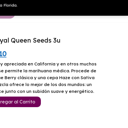
a Florida.
yal Queen Seeds 3u
El
10
o
precio
y apreciada en California y en otros muchos
se permite la marihuana médica. Procede de
nal
actual
ue Berry clásica y una cepa Haze con Sativa
cla ofrece lo mejor de los dos mundos: un
es:
ce junto con un subidón suave y energético.
10.
$24.310.
regar al Carrito