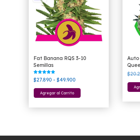
Fat Banana RQS 3-10
Auto
Semillas
Quee
$
20.
Valorado
Rango
$
27.890
-
$
49.900
con
5.00
de
Agr
Este
de 5
Agregar al Carrito
precios:
producto
desde
tiene
$27.890
múltiples
hasta
variantes.
$49.900
Las
opciones