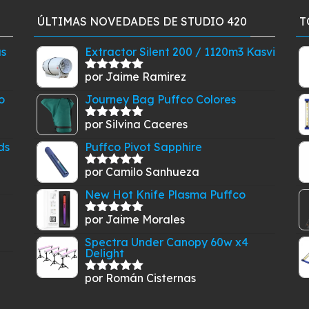
ÚLTIMAS NOVEDADES DE STUDIO 420
T
as
Extractor Silent 200 / 1120m3 Kasvi
por Jaime Ramirez
Valorado
con
5
de 5
o
Journey Bag Puffco Colores
por Silvina Caceres
Valorado
con
5
de 5
ds
Puffco Pivot Sapphire
por Camilo Sanhueza
Valorado
con
5
de 5
New Hot Knife Plasma Puffco
por Jaime Morales
Valorado
con
5
de 5
Spectra Under Canopy 60w x4
Delight
por Román Cisternas
Valorado
con
5
de 5