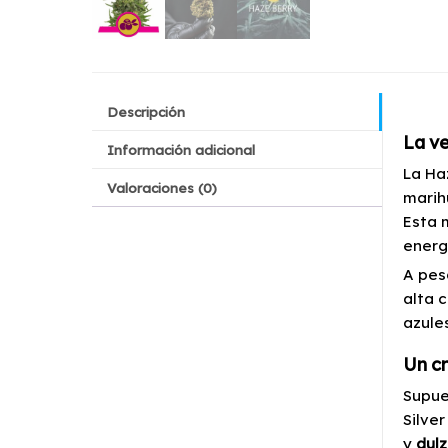
Descripción
La ve
Información adicional
La Ha
Valoraciones (0)
marih
Esta 
energ
A pes
alta 
azule
Un cr
Supue
Silve
y
dulz