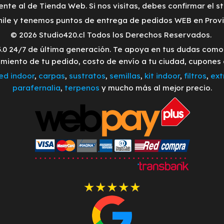
ente al de Tienda Web. Si nos visitas, debes confirmar el s
ile y tenemos puntos de entrega de pedidos WEB en Provid
© 2026 Studio420.cl Todos los Derechos Reservados.
3.0 24/7 de última generación. Te apoya en tus dudas com
imiento de tu pedido, costo de envío a tu ciudad, cupones
led indoor
,
carpas
,
sustratos
,
semillas
,
kit indoor
,
filtros
,
ext
parafernalia
,
terpenos
y mucho más al mejor precio.