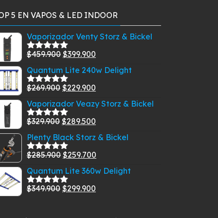
OP 5 EN VAPOS & LED INDOOR
Vaporizador Venty Storz & Bickel
El
El
$
459.900
$
399.900
Valorado
con
5.00
de
precio
precio
Quantum Lite 240w Delight
5
original
actual
El
El
$
269.900
$
229.900
era:
es:
Valorado
con
5.00
de
precio
precio
$459.900.
$399.900.
Vaporizador Veazy Storz & Bickel
5
original
actual
El
El
$
329.900
$
289.500
era:
es:
Valorado
con
5.00
de
precio
precio
$269.900.
$229.900.
Plenty Black Storz & Bickel
5
original
actual
El
El
$
285.900
$
259.700
era:
es:
Valorado
con
5.00
de
precio
precio
$329.900.
$289.500.
Quantum Lite 360w Delight
5
original
actual
El
El
$
349.900
$
299.900
era:
es:
Valorado
con
5.00
de
precio
precio
$285.900.
$259.700.
5
original
actual