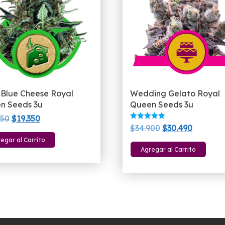
 Blue Cheese Royal
Wedding Gelato Royal
n Seeds 3u
Queen Seeds 3u
El
El
250
$
19.350
Valorado
El
El
$
34.900
$
30.490
precio
precio
con
5.00
precio
precio
egar al Carrito
original
actual
de 5
Agregar al Carrito
original
actual
era:
es:
era:
es:
$20.250.
$19.350.
$34.900.
$30.490.