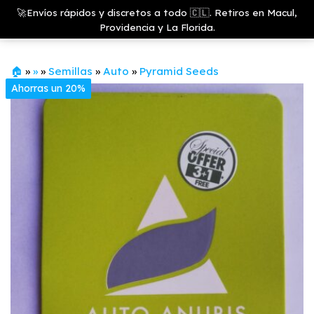
Saltar
Growshop
🚀Envíos rápidos y discretos a todo 🇨🇱. Retiros en Macul,
& LED
Menú
al
Providencia y La Florida.
Store
contenido
🏠
»
»
»
Semillas
»
Auto
»
Pyramid Seeds
Ahorras un 20%