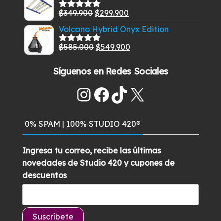
original
actual
El
El
$
349.900
$
299.900
Valorado
era:
es:
con
5.00
de
precio
precio
Volcano Hybrid Onyx Edition
$129.900.
$99.900.
5
original
actual
El
El
$
585.000
$
549.900
era:
es:
Valorado
con
5.00
de
precio
precio
$349.900.
$299.900.
5
Síguenos en Redes Sociales
original
actual
era:
es:
Instagram
Facebook
TikTok
X
$585.000.
$549.900.
0% SPAM | 100% STUDIO 420®
Ingresa tu correo, recibe las últimas
novedades de Studio 420 y cupones de
descuentos