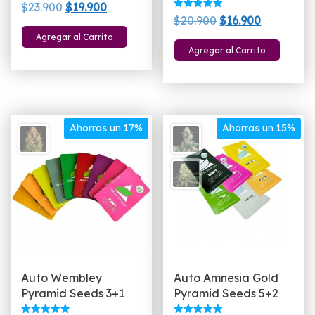
El
El
$
23.900
$
19.900
Valorado
El
El
$
20.900
$
16.900
precio
precio
con
5.00
precio
precio
Agregar al Carrito
original
actual
de 5
Agregar al Carrito
original
actual
era:
es:
era:
es:
$23.900.
$19.900.
$20.900.
$16.900.
Ahorras un 17%
Ahorras un 15%
Auto Wembley
Auto Amnesia Gold
Pyramid Seeds 3+1
Pyramid Seeds 5+2