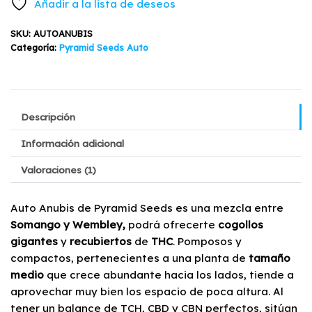
Añadir a la lista de deseos
Seeds
era:
es:
3+1
SKU:
AUTOANUBIS
$24.900.
$19.900.
cantidad
Categoría:
Pyramid Seeds Auto
Descripción
Información adicional
Valoraciones (1)
Auto Anubis de Pyramid Seeds es una mezcla entre
Somango y Wembley,
podrá ofrecerte
cogollos
gigantes
y
recubiertos
de
THC
. Pomposos y
compactos, pertenecientes a una planta de
tamaño
medio
que crece abundante hacia los lados, tiende a
aprovechar muy bien los espacio de poca altura. Al
tener un balance de TCH, CBD y CBN perfectos, sitúan