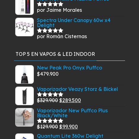
por Jaime Morales
Valorado
con
5
de 5
Spectra Under Canopy 60w x4
Delight
por Román Cisternas
Valorado
con
5
de 5
TOP 5 EN VAPOS & LED INDOOR
New Peak Pro Onyx Puffco
$
479.900
Vaporizador Veazy Storz & Bickel
El
El
$
329.900
$
289.500
Valorado
con
5.00
de
precio
precio
Vaporizador New Puffco Plus
5
Black/White
original
actual
era:
es:
El
El
$
129.900
$
99.900
Valorado
$329.900.
$289.500.
con
5.00
de
precio
precio
Quantum Lite 360w Delight
5