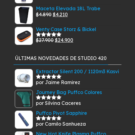
de
$8.910.
$7.110.
Maceta Elevada 18L Trabe
precios:
El
El
$
4.890
$
4.210
desde
precio
precio
$6.990
Venty Case Storz & Bickel
original
actual
hasta
era:
es:
$19.990
El
El
$
27.900
$
24.900
Valorado
$4.890.
$4.210.
con
5.00
de
precio
precio
5
original
actual
ÚLTIMAS NOVEDADES DE STUDIO 420
era:
es:
$27.900.
$24.900.
Extractor Silent 200 / 1120m3 Kasvi
por Jaime Ramirez
Valorado
con
5
de 5
Journey Bag Puffco Colores
por Silvina Caceres
Valorado
con
5
de 5
Puffco Pivot Sapphire
por Camilo Sanhueza
Valorado
con
5
de 5
New Hot Knife Plasma Puffco