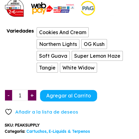
precio
precio
de un
cliente
original
actual
era:
es:
Variedades
Cookies And Cream
$21.900.
$17.850.
Northern Lights
OG Kush
Soft Guava
Super Lemon Haze
Tangie
White Widow
Terpenos
-
+
Agregar al Carrito
Peak
Supply
Añadir a la lista de deseos
Diferentes
Variedades
SKU:
PEAKSUPPLY
cantidad
Categoría:
Cartuchos, E-Liquids & Terpenos