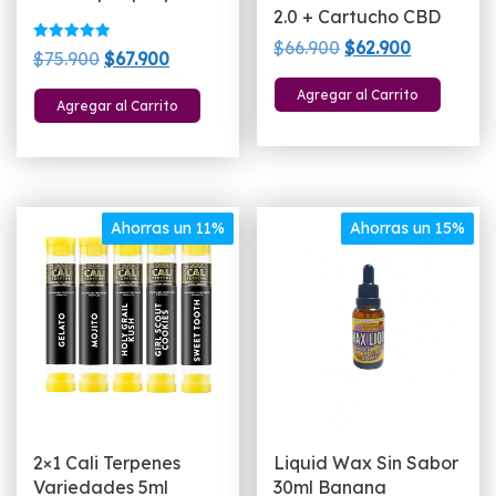
2.0 + Cartucho CBD
El
El
$
66.900
$
62.900
Valorado
El
El
$
75.900
$
67.900
con
precio
precio
5.00
Este
precio
precio
Este
de 5
Agregar al Carrito
original
actual
Agregar al Carrito
pro
original
actual
producto
era:
es:
tien
era:
es:
tiene
$66.900.
$62.900.
múlt
$75.900.
$67.900.
múltiples
vari
variantes.
Las
Las
Ahorras un 11%
Ahorras un 15%
opc
opciones
se
se
pue
pueden
eleg
elegir
en
en
la
la
pág
página
de
de
pro
2×1 Cali Terpenes
Liquid Wax Sin Sabor
producto
Variedades 5ml
30ml Banana