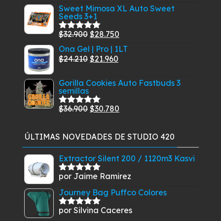
con
5.00
de
precio
precio
Sweet Mimosa XL Auto Sweet
5
Seeds 3+1
original
actual
era:
es:
El
El
$
32.900
$
28.750
Valorado
$24.900.
$21.480.
con
5.00
de
precio
precio
Ona Gel | Pro | 1LT
5
original
El
El
actual
$
24.210
$
21.960
era:
precio
precio
es:
Gorilla Cookies Auto Fastbuds 3
$32.900.
original
actual
$28.750.
semillas
era:
es:
$24.210.
$21.960.
El
El
$
36.900
$
30.780
Valorado
con
5.00
de
precio
precio
5
original
actual
ÚLTIMAS NOVEDADES DE STUDIO 420
era:
es:
$36.900.
$30.780.
Extractor Silent 200 / 1120m3 Kasvi
por Jaime Ramirez
Valorado
con
5
de 5
Journey Bag Puffco Colores
por Silvina Caceres
Valorado
con
5
de 5