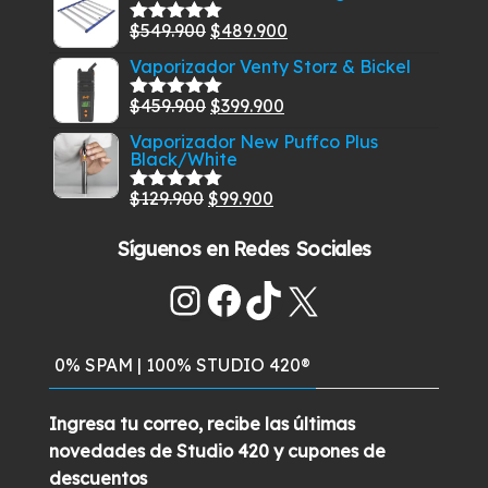
original
actual
El
El
$
549.900
$
489.900
era:
es:
Valorado
con
5.00
de
precio
precio
$585.000.
$549.900.
Vaporizador Venty Storz & Bickel
5
original
actual
El
El
$
459.900
$
399.900
era:
es:
Valorado
con
5.00
de
precio
precio
$549.900.
$489.900.
Vaporizador New Puffco Plus
5
Black/White
original
actual
era:
es:
El
El
$
129.900
$
99.900
Valorado
$459.900.
$399.900.
con
5.00
de
precio
precio
5
Síguenos en Redes Sociales
original
actual
era:
es:
Instagram
Facebook
TikTok
X
$129.900.
$99.900.
0% SPAM | 100% STUDIO 420®
Ingresa tu correo, recibe las últimas
novedades de Studio 420 y cupones de
descuentos