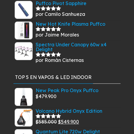
Puffco Pivot Sapphire
por Camilo Sanhueza
Valorado
con
5
de 5
New Hot Knife Plasma Puffco
por Jaime Morales
Valorado
con
5
de 5
Spectra Under Canopy 60w x4
Delight
por Román Cisternas
Valorado
con
5
de 5
TOP 5 EN VAPOS & LED INDOOR
New Peak Pro Onyx Puffco
$
479.900
Volcano Hybrid Onyx Edition
El
El
$
585.000
$
549.900
Valorado
con
5.00
de
precio
precio
Quantum Lite 720w Delight
5