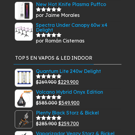
con
5
de 5
New Hot Knife Plasma Puffco
por Jaime Morales
Valorado
con
5
de 5
Spectra Under Canopy 60w x4
Delight
por Román Cisternas
Valorado
con
5
de 5
TOP 5 EN VAPOS & LED INDOOR
Quantum Lite 240w Delight
El
El
$
269.900
$
229.900
Valorado
con
5.00
de
precio
precio
Volcano Hybrid Onyx Edition
5
original
actual
El
El
$
585.000
$
549.900
era:
es:
Valorado
con
5.00
de
precio
precio
$269.900.
$229.900.
Plenty Black Storz & Bickel
5
original
actual
El
El
$
285.900
$
259.700
era:
es:
Valorado
con
5.00
de
precio
precio
$585.000.
$549.900.
Vaporizador Veazy Storz & Bickel
5