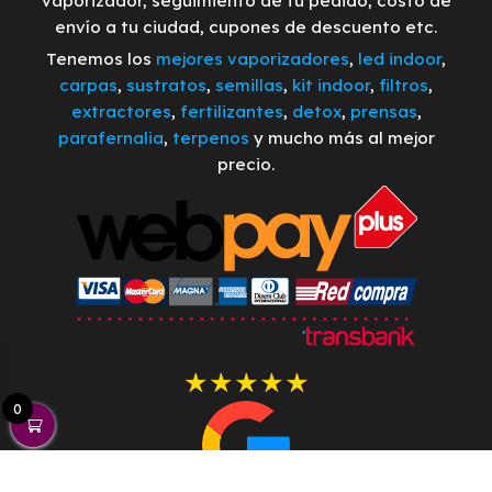
vaporizador, seguimiento de tu pedido, costo de
envío a tu ciudad, cupones de descuento etc.
Tenemos los
mejores vaporizadores
,
led indoor
,
carpas
,
sustratos
,
semillas
,
kit indoor
,
filtros
,
extractores
,
fertilizantes
,
detox
,
prensas
,
parafernalia
,
terpenos
y mucho más al mejor
precio.
0