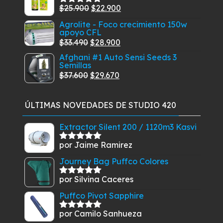
hasta
era:
es:
El
El
$
25.900
$
22.900
Valorado
$269.900
$12.900.
$8.900.
con
5.00
de
precio
precio
Agrolite - Foco crecimiento 150w
5
apoyo CFL
original
actual
El
El
$
33.490
$
28.900
era:
es:
precio
precio
Afghani #1 Auto Sensi Seeds 3
$25.900.
$22.900.
Semillas
original
actual
El
El
$
37.600
$
29.670
era:
es:
precio
precio
$33.490.
$28.900.
original
actual
ÚLTIMAS NOVEDADES DE STUDIO 420
era:
es:
$37.600.
$29.670.
Extractor Silent 200 / 1120m3 Kasvi
por Jaime Ramirez
Valorado
con
5
de 5
Journey Bag Puffco Colores
por Silvina Caceres
Valorado
con
5
de 5
Puffco Pivot Sapphire
por Camilo Sanhueza
Valorado