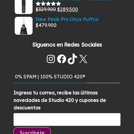
original
actual
El
El
$
329.900
$
289.500
era:
es:
Valorado
con
5.00
de
precio
precio
$285.900.
$259.700.
New Peak Pro Onyx Puffco
5
original
actual
$
479.900
era:
es:
$329.900.
$289.500.
Síguenos en Redes Sociales
Instagram
Facebook
TikTok
X
0% SPAM | 100% STUDIO 420®
Ingresa tu correo, recibe las últimas
novedades de Studio 420 y cupones de
descuentos