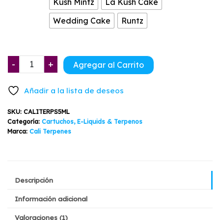
Kush Mintz
La Kush Cake
Wedding Cake
Runtz
2x1
-
+
Agregar al Carrito
Cali
Terpenes
Añadir a la lista de deseos
Variedades
5ml
SKU:
CALITERPS5ML
cantidad
Categoría:
Cartuchos, E-Liquids & Terpenos
Marca:
Cali Terpenes
Descripción
Información adicional
Valoraciones (1)