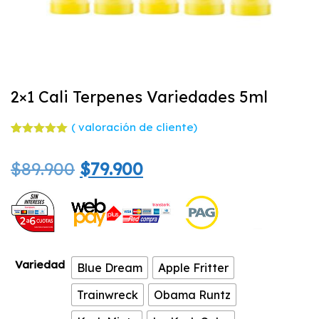
2×1 Cali Terpenes Variedades 5ml
(
valoración de cliente)
Valorado
1
con
5.00
El
El
$
89.900
$
79.900
de 5 en
base a
valoración
precio
precio
de un
cliente
original
actual
era:
es:
Variedad
Blue Dream
Apple Fritter
$89.900.
$79.900.
Trainwreck
Obama Runtz