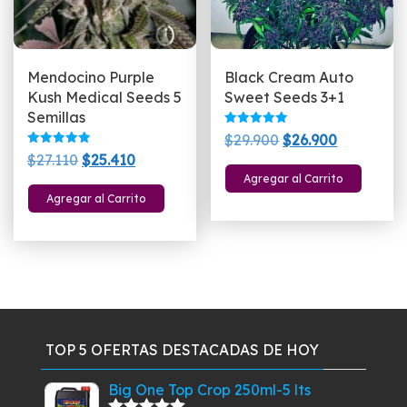
la
pág
de
Mendocino Purple
Black Cream Auto
pro
Kush Medical Seeds 5
Sweet Seeds 3+1
Semillas
Valorado
El
El
$
29.900
$
26.900
con
Valorado
El
El
5.00
$
27.110
$
25.410
precio
precio
con
de 5
5.00
Agregar al Carrito
precio
precio
original
actual
de 5
Agregar al Carrito
original
actual
era:
es:
era:
es:
$29.900.
$26.900.
$27.110.
$25.410.
TOP 5 OFERTAS DESTACADAS DE HOY
Big One Top Crop 250ml-5 lts