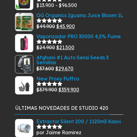
Rango
$
13.900
-
$
96.500
Valorado
con
5.00
de
de
OG Organics Iguana Juice Bloom 1L
5
precios:
El
El
$
49.900
$
45.900
desde
Valorado
con
5.00
de
precio
precio
$13.900
Vaporizador PRO 30000 4,5% Fume
5
original
actual
hasta
El
El
$
24.900
$
21.500
era:
es:
Valorado
$96.500
con
5.00
de
precio
precio
$49.900.
$45.900.
Afghani #1 Auto Sensi Seeds 3
5
Semillas
original
actual
El
El
$
37.600
$
29.670
era:
es:
precio
precio
$24.900.
$21.500.
New Proxy Puffco
original
actual
El
El
$
379.900
$
359.900
era:
es:
Valorado
con
5.00
de
precio
precio
$37.600.
$29.670.
5
original
actual
ÚLTIMAS NOVEDADES DE STUDIO 420
era:
es:
$379.900.
$359.900.
Extractor Silent 200 / 1120m3 Kasvi
por Jaime Ramirez
Valorado