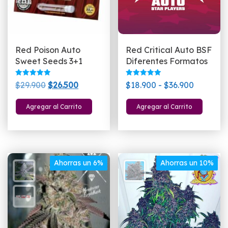
Red Poison Auto
Red Critical Auto BSF
Sweet Seeds 3+1
Diferentes Formatos
Valorado
Valorado
El
El
Rango
$
29.900
$
26.500
$
18.900
-
$
36.900
con
con
5.00
5.00
precio
precio
de
Este
de 5
de 5
Agregar al Carrito
Agregar al Carrito
original
actual
precios:
pro
era:
es:
desde
tien
$29.900.
$26.500.
$18.900
múlt
hasta
vari
$36.900
Las
Ahorras un 6%
Ahorras un 10%
opc
se
pue
eleg
en