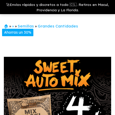
Saltar
Growshop
🚀Envíos rápidos y discretos a todo 🇨🇱. Retiros en Macul,
& LED
Menú
al
Providencia y La Florida.
Store
contenido
🏠
»
»
»
Semillas
»
Grandes Cantidades
Ahorras un 30%