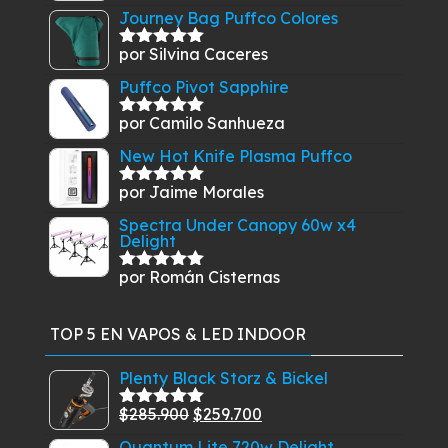
con
5
de 5
Journey Bag Puffco Colores
por Silvina Caceres
Valorado
con
5
de 5
Puffco Pivot Sapphire
por Camilo Sanhueza
Valorado
con
5
de 5
New Hot Knife Plasma Puffco
por Jaime Morales
Valorado
con
5
de 5
Spectra Under Canopy 60w x4
Delight
por Román Cisternas
Valorado
con
5
de 5
TOP 5 EN VAPOS & LED INDOOR
Plenty Black Storz & Bickel
El
El
$
285.900
$
259.700
Valorado
con
5.00
de
precio
precio
Quantum Lite 720w Delight