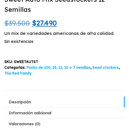
Semillas
El
El
$
39.500
$
27.490
precio
precio
Un mix de variedades americanas de alta calidad.
Sin existencias
original
actual
era:
es:
SKU:
SWEETAUTST
$39.500.
$27.490.
Categorías:
Packs de 100, 25, 12, 10 o 7 semillas
,
Seed stockers
,
The Red Family
Descripción
Información adicional
Valoraciones (0)