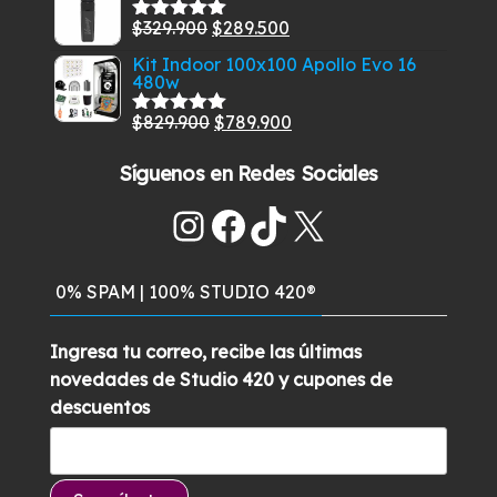
original
actual
El
El
$
329.900
$
289.500
era:
es:
Valorado
con
5.00
de
precio
precio
$459.900.
$399.900.
Kit Indoor 100x100 Apollo Evo 16
5
480w
original
actual
era:
es:
El
El
$
829.900
$
789.900
Valorado
$329.900.
$289.500.
con
5.00
de
precio
precio
5
Síguenos en Redes Sociales
original
actual
era:
es:
Instagram
Facebook
TikTok
X
$829.900.
$789.900.
0% SPAM | 100% STUDIO 420®
Ingresa tu correo, recibe las últimas
novedades de Studio 420 y cupones de
descuentos