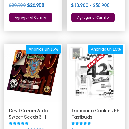
Valorado
Valorado
El
El
Rango
$
29.900
$
26.900
$
18.900
-
$
36.900
con
con
5.00
5.00
precio
precio
de
Este
de 5
de 5
Agregar al Carrito
Agregar al Carrito
original
actual
precios:
pro
era:
es:
desde
tien
$29.900.
$26.900.
$18.900
múlt
hasta
vari
$36.900
Las
Ahorras un 13%
Ahorras un 10%
opc
se
pue
eleg
en
la
pág
de
Devil Cream Auto
Tropicana Cookies FF
pro
Sweet Seeds 3+1
Fastbuds
Valorado
Valorado