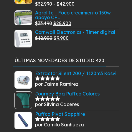
era:
es:
Rango
$
32.990
-
$
42.900
Valorado
$75.900.
$67.900.
con
5.00
de
de
Agrolite - Foco crecimiento 150w
5
apoyo CFL
precios:
El
El
$
33.490
$
28.900
desde
precio
precio
Cornwall Electronics - Timer digital
$32.990
original
El
El
actual
$
12.900
$
9.900
hasta
era:
precio
precio
es:
$42.900
$33.490.
original
actual
$28.900.
era:
es:
ÚLTIMAS NOVEDADES DE STUDIO 420
$12.900.
$9.900.
Extractor Silent 200 / 1120m3 Kasvi
por Jaime Ramirez
Valorado
con
5
de 5
Journey Bag Puffco Colores
por Silvina Caceres
Valorado
con
5
de 5
Puffco Pivot Sapphire
por Camilo Sanhueza
Valorado
con
5
de 5