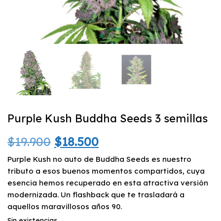
Purple Kush Buddha Seeds 3 semillas
El
El
$
19.900
$
18.500
precio
precio
Purple Kush no auto de Buddha Seeds es nuestro
tributo a esos buenos momentos compartidos, cuya
original
actual
esencia hemos recuperado en esta atractiva versión
modernizada. Un flashback que te trasladará a
era:
es:
aquellos maravillosos años 90.
$19.900.
$18.500.
Sin existencias