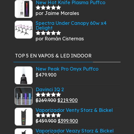
New Hot Knife Plasma Puffco
por Jaime Morales
Valorado
con
5
de 5
Spectra Under Canopy 60w x4
Delight
por Román Cisternas
Valorado
con
5
de 5
TOP 5 EN VAPOS & LED INDOOR
New Peak Pro Onyx Puffco
$
479.900
Davinci IQ 2
El
El
$
269.900
$
219.900
Valorado
con
5.00
de
precio
precio
Vaporizador Venty Storz & Bickel
5
original
actual
El
El
$
459.900
$
399.900
era:
es:
Valorado
con
5.00
de
precio
precio
$269.900.
$219.900.
Vaporizador Veazy Storz & Bickel
5