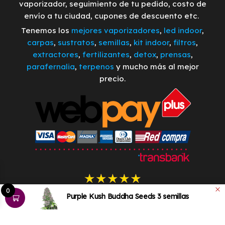
vaporizador, seguimiento de tu pedido, costo de
envío a tu ciudad, cupones de descuento etc.
Tenemos los
mejores vaporizadores
,
led indoor
,
carpas
,
sustratos
,
semillas
,
kit indoor
,
filtros
,
extractores
,
fertilizantes
,
detox
,
prensas
,
parafernalia
,
terpenos
y mucho más al mejor
precio.
0
Purple Kush Buddha Seeds 3 semillas