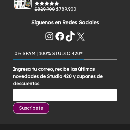
era:
es:
El
El
$
829.900
$
789.900
Valorado
$549.900.
$489.900.
con
5.00
de
precio
precio
5
Síguenos en Redes Sociales
original
actual
era:
es:
Instagram
Facebook
TikTok
X
$829.900.
$789.900.
0% SPAM | 100% STUDIO 420®
Ingresa tu correo, recibe las últimas
novedades de Studio 420 y cupones de
descuentos