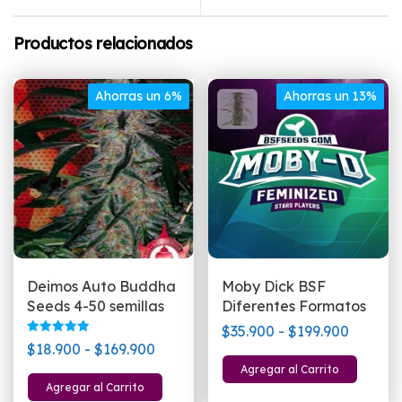
Productos relacionados
Ahorras un 6%
Ahorras un 13%
Deimos Auto Buddha
Moby Dick BSF
Seeds 4-50 semillas
Diferentes Formatos
Rango
$
35.900
-
$
199.900
Valorado
Rango
$
18.900
-
$
169.900
de
con
Este
5.00
de
Agregar al Carrito
precios:
Este
de 5
pro
Agregar al Carrito
precios:
desde
producto