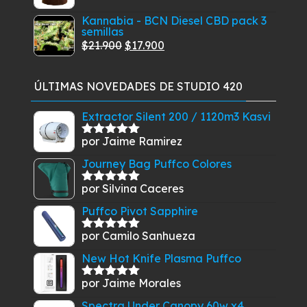
era:
es:
precio
precio
$59.900
$26.910.
$22.410.
Kannabia - BCN Diesel CBD pack 3
original
actual
semillas
era:
es:
El
El
$
21.900
$
17.900
$16.700.
$13.610.
precio
precio
original
actual
ÚLTIMAS NOVEDADES DE STUDIO 420
era:
es:
$21.900.
$17.900.
Extractor Silent 200 / 1120m3 Kasvi
por Jaime Ramirez
Valorado
con
5
de 5
Journey Bag Puffco Colores
por Silvina Caceres
Valorado
con
5
de 5
Puffco Pivot Sapphire
por Camilo Sanhueza
Valorado
con
5
de 5
New Hot Knife Plasma Puffco
por Jaime Morales
Valorado
con
5
de 5
Spectra Under Canopy 60w x4