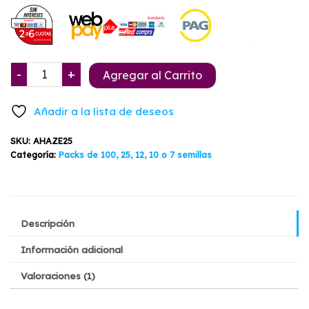
precio
precio
de un
cliente
original
actual
era:
es:
Sweet
-
+
Agregar al Carrito
$129.900.
$94.900.
Amnesia
Haze
Añadir a la lista de deseos
XL
Auto
SKU:
AHAZE25
25
Categoría:
Packs de 100, 25, 12, 10 o 7 semillas
Semillas
cantidad
Descripción
Información adicional
Valoraciones (1)