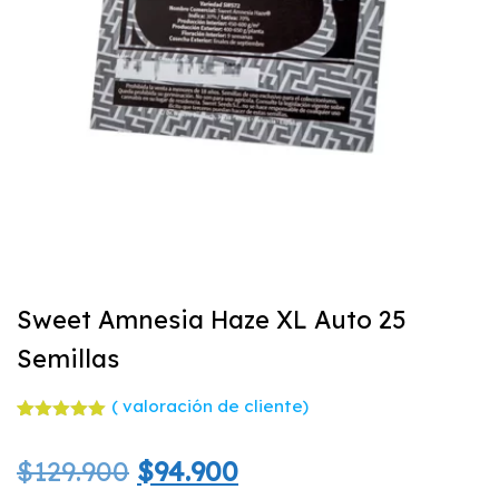
Sweet Amnesia Haze XL Auto 25
Semillas
(
valoración de cliente)
Valorado
1
con
5.00
El
El
$
129.900
$
94.900
de 5 en
base a
valoración