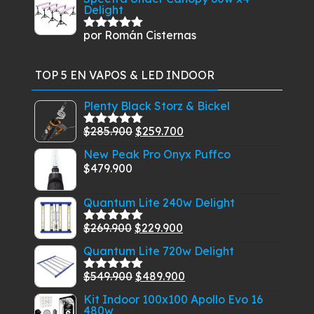
Delight
por Román Cisternas
Valorado
con
5
de 5
TOP 5 EN VAPOS & LED INDOOR
Plenty Black Storz & Bickel
El
El
$
285.900
$
259.700
Valorado
con
5.00
de
precio
precio
New Peak Pro Onyx Puffco
5
original
actual
$
479.900
era:
es:
$285.900.
$259.700.
Quantum Lite 240w Delight
El
El
$
269.900
$
229.900
Valorado
con
5.00
de
precio
precio
Quantum Lite 720w Delight
5
original
actual
El
El
$
549.900
$
489.900
era:
es:
Valorado
con
5.00
de
precio
precio
$269.900.
$229.900.
Kit Indoor 100x100 Apollo Evo 16
5
480w
original
actual