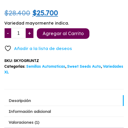
Valorado
1
con
5.00
El
El
$
28.400
$
25.700
de 5 en
base a
valoración
precio
precio
Variedad mayormente indica.
de un
cliente
Skywalker
-
+
original
actual
Agregar al Carrito
OG
era:
es:
Runtz
Añadir a la lista de deseos
XL
$28.400.
$25.700.
Auto
SKU:
SKYOGRUNTZ
3+1
Categorías:
Semillas Automaticas
,
Sweet Seeds Auto
,
Variedades
cantidad
XL
Descripción
Información adicional
Valoraciones (1)