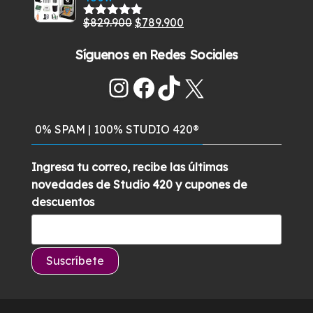
El
El
$
829.900
$
789.900
Valorado
con
5.00
de
precio
precio
5
Síguenos en Redes Sociales
original
actual
era:
es:
Instagram
Facebook
TikTok
X
$829.900.
$789.900.
0% SPAM | 100% STUDIO 420®
Ingresa tu correo, recibe las últimas
novedades de Studio 420 y cupones de
descuentos