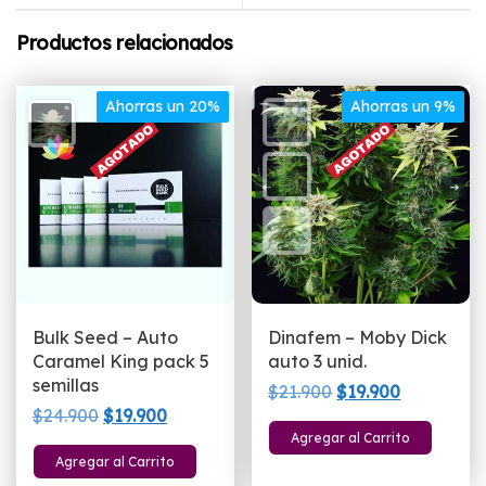
Productos relacionados
Ahorras un 20%
Ahorras un 9%
Bulk Seed – Auto
Dinafem – Moby Dick
Caramel King pack 5
auto 3 unid.
semillas
El
El
$
21.900
$
19.900
El
El
$
24.900
$
19.900
precio
precio
Agregar al Carrito
precio
precio
original
actual
Agregar al Carrito
original
actual
era:
es: