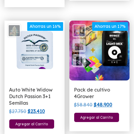
era:
es:
$21.900.
$19.900.
$24.900.
$19.900.
Ahorras un 16%
Ahorras un 17%
Auto White Widow
Pack de cultivo
Dutch Passion 3+1
4Grower
Semillas
El
El
$
58.840
$
48.900
El
El
$
27.750
$
23.410
precio
precio
Agregar al Carrito
precio
precio
original
actual
Agregar al Carrito
original
actual
era:
es:
era:
es: