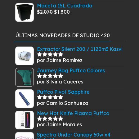
con
5.00
de
precio
precio
Maceta 15L Cuadrada
$30.900.
$27.500.
5
original
actual
El
El
$
2.070
$
1.800
era:
es:
precio
precio
$12.900.
$9.900.
original
actual
era:
es:
ÚLTIMAS NOVEDADES DE STUDIO 420
$2.070.
$1.800.
Extractor Silent 200 / 1120m3 Kasvi
por Jaime Ramirez
Valorado
con
5
de 5
Journey Bag Puffco Colores
por Silvina Caceres
Valorado
con
5
de 5
Puffco Pivot Sapphire
por Camilo Sanhueza
Valorado
con
5
de 5
New Hot Knife Plasma Puffco
por Jaime Morales
Valorado
con
5
de 5
Spectra Under Canopy 60w x4