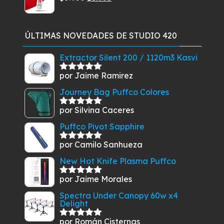
precio
era:
precio
es:
original
$27.900.
actual
$25.500.
era:
es:
ÚLTIMAS NOVEDADES DE STUDIO 420
$5.900.
$3.990.
Extractor Silent 200 / 1120m3 Kasvi
por Jaime Ramirez
Valorado
con
5
de 5
Journey Bag Puffco Colores
por Silvina Caceres
Valorado
con
5
de 5
Puffco Pivot Sapphire
por Camilo Sanhueza
Valorado
con
5
de 5
New Hot Knife Plasma Puffco
por Jaime Morales
Valorado
con
5
de 5
Spectra Under Canopy 60w x4
Delight
por Román Cisternas
Valorado