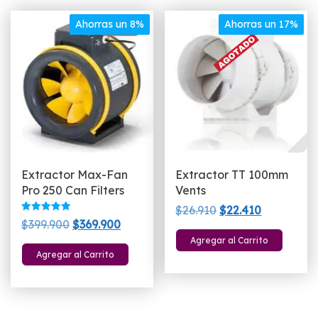
Ahorras un 8%
Ahorras un 17%
Extractor Max-Fan
Extractor TT 100mm
Pro 250 Can Filters
Vents
El
El
$
26.910
$
22.410
Valorado
El
El
$
399.900
$
369.900
precio
precio
con
5.00
precio
precio
Agregar al Carrito
original
actual
de 5
Agregar al Carrito
original
actual
era:
es:
era:
es:
$26.910.
$22.410.
$399.900.
$369.900.