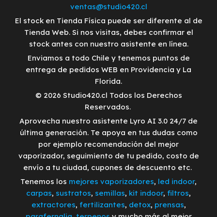
ventas@studio420.cl
El stock en Tienda Física puede ser diferente al de
Tienda Web. Si nos visitas, debes confirmar el
stock antes con nuestro asistente en línea.
Enviamos a todo Chile y tenemos puntos de
entrega de pedidos WEB en Providencia y La
Florida.
© 2026 Studio420.cl Todos los Derechos
Reservados.
Aprovecha nuestro asistente Lyro AI 3.0 24/7 de
última generación. Te apoya en tus dudas como
por ejemplo recomendación del mejor
vaporizador, seguimiento de tu pedido, costo de
envío a tu ciudad, cupones de descuento etc.
Tenemos los
mejores vaporizadores
,
led indoor
,
carpas
,
sustratos
,
semillas
,
kit indoor
,
filtros
,
extractores
,
fertilizantes
,
detox
,
prensas
,
parafernalia
,
terpenos
y mucho más al mejor