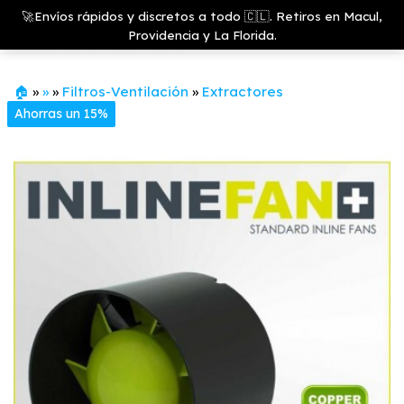
Saltar
Growshop
🚀Envíos rápidos y discretos a todo 🇨🇱. Retiros en Macul,
& LED
Menú
al
Providencia y La Florida.
Store
contenido
🏠
»
»
»
Filtros-Ventilación
»
Extractores
Ahorras un 15%