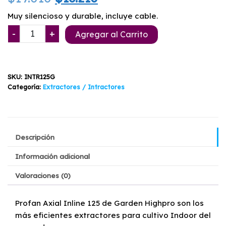
precio
precio
Muy silencioso y durable, incluye cable.
Intractor
-
+
original
actual
Agregar al Carrito
en
era:
es:
Línea
125mm
$19.010.
$16.210.
SKU:
INTR125G
Garden
Categoría:
Extractores / Intractores
Highpro
cantidad
Descripción
Información adicional
Valoraciones (0)
Profan Axial Inline 125 de Garden Highpro son los
más eficientes extractores para cultivo Indoor del