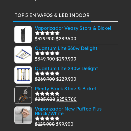
con
5
de 5
TOP 5 EN VAPOS & LED INDOOR
Vaporizador Veazy Storz & Bickel
El
El
$
329.900
$
289.500
Valorado
con
5.00
de
precio
precio
Quantum Lite 360w Delight
5
original
actual
El
El
$
349.900
$
299.900
era:
es:
Valorado
con
5.00
de
precio
precio
$329.900.
$289.500.
Quantum Lite 240w Delight
5
original
actual
El
El
$
269.900
$
229.900
era:
es:
Valorado
con
5.00
de
precio
precio
$349.900.
$299.900.
Plenty Black Storz & Bickel
5
original
actual
El
El
$
285.900
$
259.700
era:
es:
Valorado
con
5.00
de
precio
precio
$269.900.
$229.900.
Vaporizador New Puffco Plus
5
Black/White
original
actual
era:
es:
El
El
$
129.900
$
99.900
Valorado
$285.900.
$259.700.
con
5.00
de
precio
precio