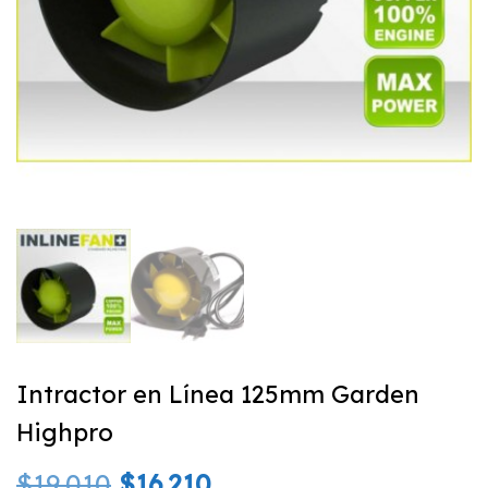
Intractor en Línea 125mm Garden
Highpro
El
El
$
19.010
$
16.210