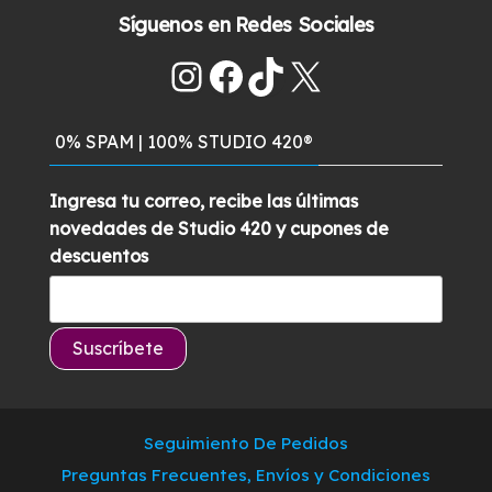
5
Síguenos en Redes Sociales
original
actual
era:
es:
Instagram
Facebook
TikTok
X
$129.900.
$99.900.
0% SPAM | 100% STUDIO 420®
Ingresa tu correo, recibe las últimas
novedades de Studio 420 y cupones de
descuentos
Seguimiento De Pedidos
Preguntas Frecuentes, Envíos y Condiciones