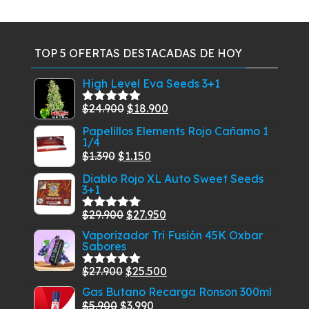
TOP 5 OFERTAS DESTACADAS DE HOY
High Level Eva Seeds 3+1
El
El
$
24.900
$
18.900
Valorado
con
5.00
de
precio
precio
Papelillos Elements Rojo Cañamo 1
5
1/4
original
actual
El
El
$
1.390
$
1.150
era:
es:
precio
precio
$24.900.
$18.900.
Diablo Rojo XL Auto Sweet Seeds
3+1
original
actual
era:
es:
El
El
$
29.900
$
27.950
Valorado
$1.390.
$1.150.
con
5.00
de
precio
precio
Vaporizador Tri Fusión 45K Oxbar
5
Sabores
original
actual
era:
es:
El
El
$
27.900
$
25.500
Valorado
$29.900.
$27.950.
con
5.00
de
precio
precio
Gas Butano Recarga Ronson 300ml
5
El
original
El
actual
$
5.900
$
3.990