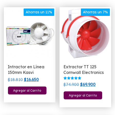
Ahorras un 11%
Ahorras un 7%
Intractor en Línea
Extractor TT 125
150mm Kasvi
Cornwall Electronics
El
El
$
18.810
$
16.650
Valorado
El
El
$
74.900
$
69.900
precio
precio
con
5.00
precio
precio
Agregar al Carrito
original
actual
de 5
Agregar al Carrito
original
actual
era:
es:
era:
es:
$18.810.
$16.650.
$74.900.
$69.900.