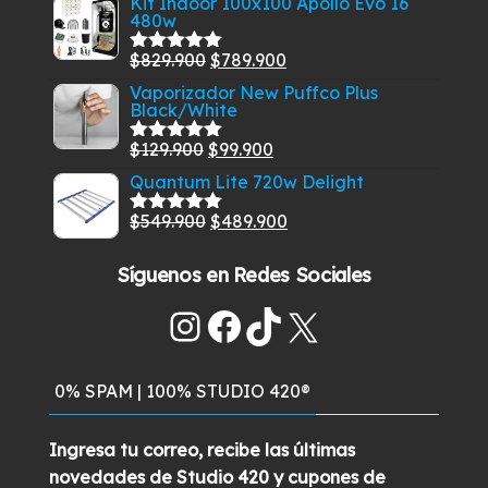
Kit Indoor 100x100 Apollo Evo 16
5
480w
original
actual
era:
es:
El
El
$
829.900
$
789.900
Valorado
$585.000.
$549.900.
con
5.00
de
precio
precio
Vaporizador New Puffco Plus
5
Black/White
original
actual
era:
es:
El
El
$
129.900
$
99.900
Valorado
$829.900.
$789.900.
con
5.00
de
precio
precio
Quantum Lite 720w Delight
5
original
actual
El
El
$
549.900
$
489.900
Valorado
era:
es:
con
5.00
de
precio
precio
$129.900.
$99.900.
5
Síguenos en Redes Sociales
original
actual
era:
es:
Instagram
Facebook
TikTok
X
$549.900.
$489.900.
0% SPAM | 100% STUDIO 420®
Ingresa tu correo, recibe las últimas
novedades de Studio 420 y cupones de