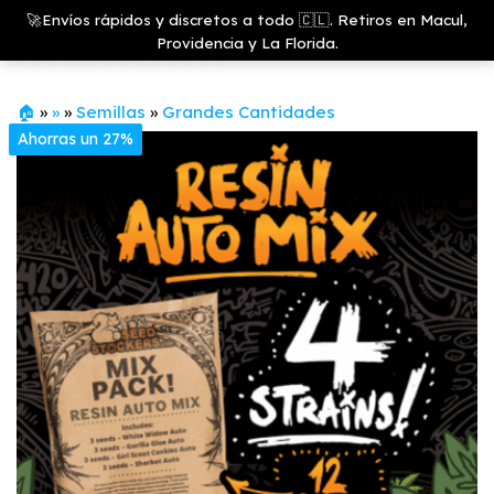
Saltar
Growshop
🚀Envíos rápidos y discretos a todo 🇨🇱. Retiros en Macul,
& LED
Menú
al
Providencia y La Florida.
Store
contenido
🏠
»
»
»
Semillas
»
Grandes Cantidades
Ahorras un 27%