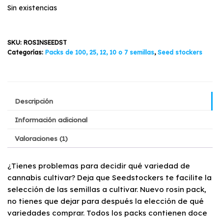
original
actual
Sin existencias
era:
es:
$41.200.
$29.890.
SKU:
ROSINSEEDST
Categorías:
Packs de 100, 25, 12, 10 o 7 semillas
,
Seed stockers
Descripción
Información adicional
Valoraciones (1)
¿Tienes problemas para decidir qué variedad de
cannabis cultivar? Deja que Seedstockers te facilite la
selección de las semillas a cultivar. Nuevo rosin pack,
no tienes que dejar para después la elección de qué
variedades comprar. Todos los packs contienen doce