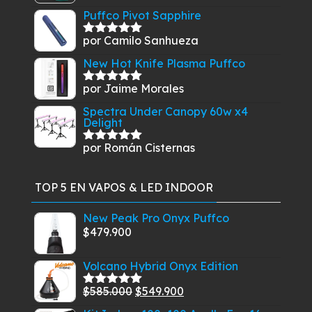
con
5
de 5
Puffco Pivot Sapphire
por Camilo Sanhueza
Valorado
con
5
de 5
New Hot Knife Plasma Puffco
por Jaime Morales
Valorado
con
5
de 5
Spectra Under Canopy 60w x4
Delight
por Román Cisternas
Valorado
con
5
de 5
TOP 5 EN VAPOS & LED INDOOR
New Peak Pro Onyx Puffco
$
479.900
Volcano Hybrid Onyx Edition
El
El
$
585.000
$
549.900
Valorado
con
5.00
de
precio
precio