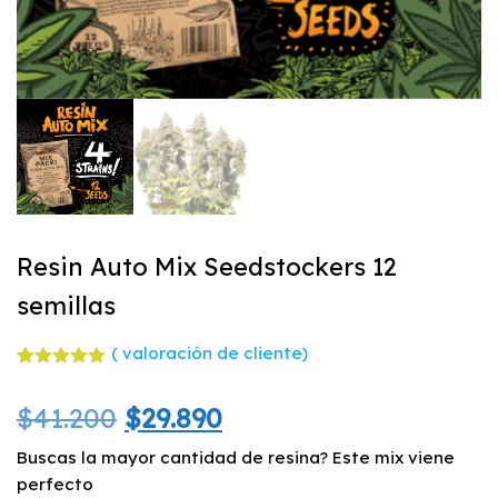
Resin Auto Mix Seedstockers 12
semillas
(
valoración de cliente)
Valorado
1
con
5.00
El
El
$
41.200
$
29.890
de 5 en
base a
valoración
precio
precio
Buscas la mayor cantidad de resina? Este mix viene
de un
cliente
perfecto