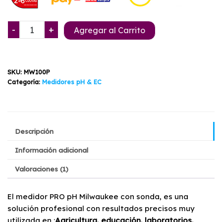
original
actual
era:
es:
Medidor
-
+
Agregar al Carrito
$209.900.
$179.900.
PRO
c/Sonda
MW100
SKU:
MW100P
Milwaukee
Categoría:
Medidores pH & EC
cantidad
Descripción
Información adicional
Valoraciones (1)
El medidor PRO pH Milwaukee con sonda, es una
solución profesional con resultados precisos muy
utilizada en :
Agricultura, educación, laboratorios,