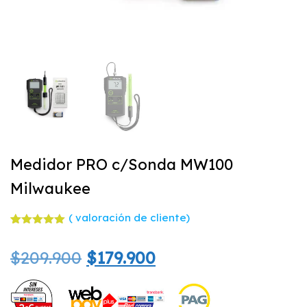
Medidor PRO c/Sonda MW100
Milwaukee
(
valoración de cliente)
Valorado
1
con
5.00
El
El
$
209.900
$
179.900
de 5 en
base a
valoración
precio
precio
de un
cliente