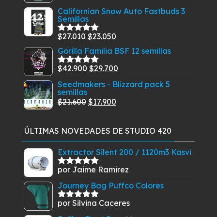
$26.900.
$23.500.
con
5.00
de
precio
precio
Californian Snow Auto Fastbuds 3
5
Semillas
original
actual
era:
es:
El
El
$
27.010
$
23.050
Valorado
$479.900.
$459.900.
con
5.00
de
precio
precio
Gorilla Familia BSF 12 semillas
5
original
actual
El
El
$
42.900
$
29.700
Valorado
era:
es:
con
5.00
de
precio
precio
Seedmakers - Blizzard pack 5
$27.010.
$23.050.
5
semillas
original
actual
El
El
$
21.600
$
17.900
era:
es:
precio
precio
$42.900.
$29.700.
original
actual
ÚLTIMAS NOVEDADES DE STUDIO 420
era:
es:
$21.600.
$17.900.
Extractor Silent 200 / 1120m3 Kasvi
por Jaime Ramirez
Valorado
con
5
de 5
Journey Bag Puffco Colores
por Silvina Caceres
Valorado
con
5
de 5