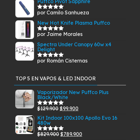
Puffco Pivot Sapphire
por Camilo Sanhueza
Valorado
con
5
de 5
New Hot Knife Plasma Puffco
por Jaime Morales
Valorado
con
5
de 5
Spectra Under Canopy 60w x4
Delight
por Román Cisternas
Valorado
con
5
de 5
TOP 5 EN VAPOS & LED INDOOR
Vaporizador New Puffco Plus
Black/White
El
El
$
129.900
$
99.900
Valorado
con
5.00
de
precio
precio
Kit Indoor 100x100 Apollo Evo 16
5
480w
original
actual
era:
es:
El
El
$
829.900
$
789.900
Valorado
$129.900.
$99.900.