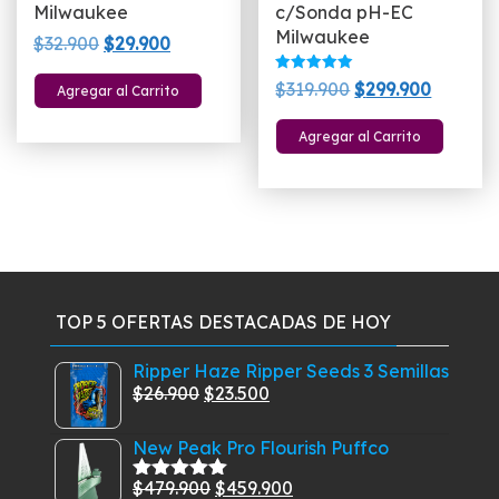
Milwaukee
c/Sonda pH-EC
Milwaukee
El
El
$
32.900
$
29.900
precio
precio
Valorado
El
El
$
319.900
$
299.900
Agregar al Carrito
original
actual
con
5.00
precio
precio
era:
es:
de 5
Agregar al Carrito
original
actual
$32.900.
$29.900.
era:
es:
$319.900.
$299.90
TOP 5 OFERTAS DESTACADAS DE HOY
Ripper Haze Ripper Seeds 3 Semillas
El
El
$
26.900
$
23.500
precio
precio
New Peak Pro Flourish Puffco
original
actual
era:
es:
El
El
$
479.900
$
459.900
Valorado