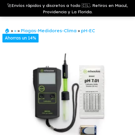
Saltar
Growshop
🚀Envíos rápidos y discretos a todo 🇨🇱. Retiros en Macul,
& LED
Menú
al
Providencia y La Florida.
Store
contenido
🏠
»
»
»
Plagas-Medidores-Clima
»
pH-EC
Ahorras un 14%