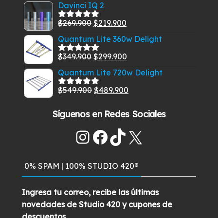
con
5.00
de
precio
precio
Davinci IQ 2
5
original
actual
El
El
$
269.900
$
219.900
Valorado
era:
es:
con
5.00
de
precio
precio
Quantum Lite 360w Delight
$829.900.
$789.900.
5
original
actual
El
El
$
349.900
$
299.900
era:
es:
Valorado
con
5.00
de
precio
precio
$269.900.
$219.900.
Quantum Lite 720w Delight
5
original
actual
El
El
$
549.900
$
489.900
era:
es:
Valorado
con
5.00
de
precio
precio
$349.900.
$299.900.
5
Síguenos en Redes Sociales
original
actual
era:
es:
Instagram
Facebook
TikTok
X
$549.900.
$489.900.
0% SPAM | 100% STUDIO 420®
Ingresa tu correo, recibe las últimas
novedades de Studio 420 y cupones de
descuentos