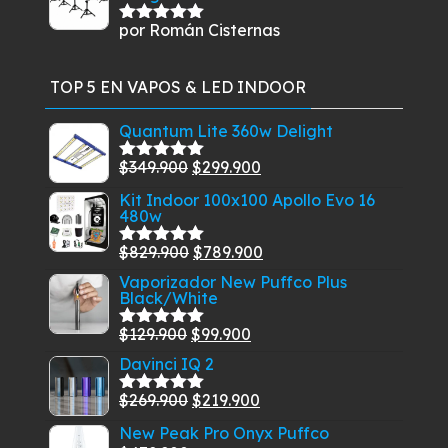
por Román Cisternas
Valorado
con
5
de 5
TOP 5 EN VAPOS & LED INDOOR
Quantum Lite 360w Delight
El
El
$
349.900
$
299.900
Valorado
con
5.00
de
precio
precio
Kit Indoor 100x100 Apollo Evo 16
5
480w
original
actual
era:
es:
El
El
$
829.900
$
789.900
Valorado
$349.900.
$299.900.
con
5.00
de
precio
precio
Vaporizador New Puffco Plus
5
Black/White
original
actual
era:
es:
El
El
$
129.900
$
99.900
Valorado
$829.900.
$789.900.
con
5.00
de
precio
precio
Davinci IQ 2
5
original
actual
El
El
$
269.900
$
219.900
Valorado
era:
es:
con
5.00
de
precio
precio
New Peak Pro Onyx Puffco
$129.900.
$99.900.
5