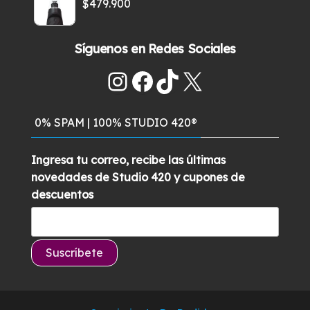
original
actual
$
479.900
era:
es:
$269.900.
$219.900.
Síguenos en Redes Sociales
Instagram
Facebook
TikTok
X
0% SPAM | 100% STUDIO 420®
Ingresa tu correo, recibe las últimas
novedades de Studio 420 y cupones de
descuentos