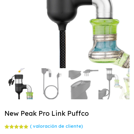
New Peak Pro Link Puffco
(
valoración de cliente)
Valorado
1