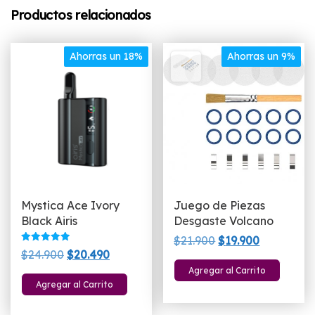
Productos relacionados
Ahorras un 18%
Ahorras un 9%
Mystica Ace Ivory
Juego de Piezas
Black Airis
Desgaste Volcano
El
El
$
21.900
$
19.900
Valorado
El
El
$
24.900
$
20.490
precio
precio
con
5.00
precio
precio
Agregar al Carrito
original
actual
de 5
Agregar al Carrito
original
actual
era:
es:
era:
es:
$21.900.
$19.900.