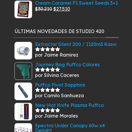
precio
precio
Cream Caramel F1 Sweet Seeds 3+1
5
hasta
original
actual
El
El
$
30.210
$
27.510
$84.900
era:
es:
precio
precio
$52.900.
$48.900.
original
actual
era:
es:
ÚLTIMAS NOVEDADES DE STUDIO 420
$30.210.
$27.510.
Extractor Silent 200 / 1120m3 Kasvi
por Jaime Ramirez
Valorado
con
5
de 5
Journey Bag Puffco Colores
por Silvina Caceres
Valorado
con
5
de 5
Puffco Pivot Sapphire
por Camilo Sanhueza
Valorado
con
5
de 5
New Hot Knife Plasma Puffco
por Jaime Morales
Valorado
con
5
de 5
Spectra Under Canopy 60w x4
Delight