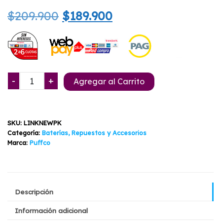
con
5.00
El
El
$
209.900
$
189.900
de 5 en
base a
valoración
precio
precio
de un
cliente
original
actual
era:
es:
New
-
+
Agregar al Carrito
$209.900.
$189.900.
Peak
Pro
Link
SKU:
LINKNEWPK
Puffco
Categoría:
Baterías, Repuestos y Accesorios
cantidad
Marca:
Puffco
Descripción
Información adicional