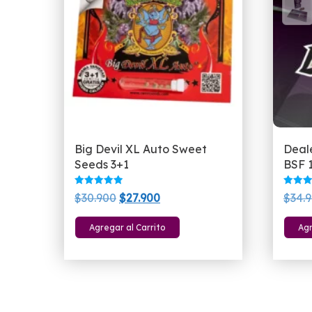
Big Devil XL Auto Sweet
Deal
Seeds 3+1
BSF 1
Valorado
Valora
El
El
$
30.900
$
27.900
$
34.
con
con
5.00
5.00
precio
precio
de 5
de 5
Agregar al Carrito
Agr
original
actual
era:
es:
$30.900.
$27.900.