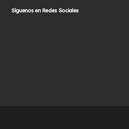
5
original
actual
Síguenos en Redes Sociales
era:
es:
$349.900.
$299.900.