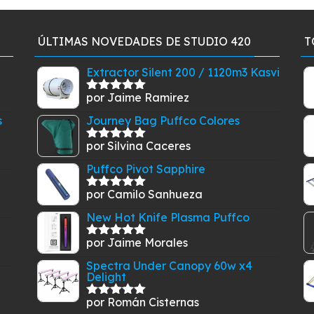
ÚLTIMAS NOVEDADES DE STUDIO 420
T
Extractor Silent 200 / 1120m3 Kasvi
por Jaime Ramirez
Valorado
con
5
de 5
s
Journey Bag Puffco Colores
por Silvina Caceres
Valorado
con
5
de 5
Puffco Pivot Sapphire
por Camilo Sanhueza
Valorado
con
5
de 5
New Hot Knife Plasma Puffco
por Jaime Morales
Valorado
con
5
de 5
Spectra Under Canopy 60w x4
Delight
por Román Cisternas
Valorado