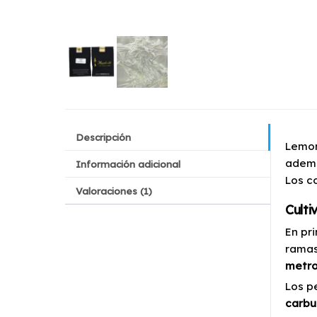
Descripción
Lemon
adem
Información adicional
Los c
Valoraciones (1)
Culti
En pr
ramas
metro
Los p
carbu