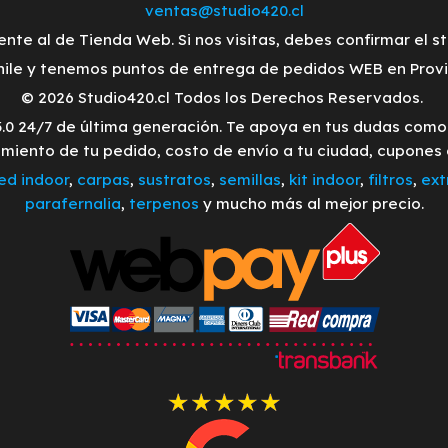
ventas@studio420.cl
ente al de Tienda Web. Si nos visitas, debes confirmar el s
ile y tenemos puntos de entrega de pedidos WEB en Provid
© 2026 Studio420.cl Todos los Derechos Reservados.
3.0 24/7 de última generación. Te apoya en tus dudas com
imiento de tu pedido, costo de envío a tu ciudad, cupones
led indoor
,
carpas
,
sustratos
,
semillas
,
kit indoor
,
filtros
,
ext
parafernalia
,
terpenos
y mucho más al mejor precio.