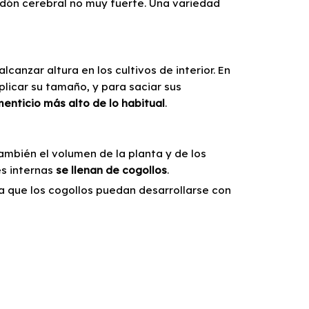
dón cerebral no muy fuerte. Una variedad
canzar altura en los cultivos de interior. En
plicar su tamaño, y para saciar sus
enticio más alto de lo habitual
.
ambién el volumen de la planta y de los
es internas
se llenan de cogollos
.
a que los cogollos puedan desarrollarse con