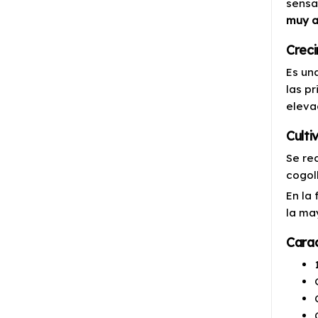
sensa
muy
a
Crec
Es un
las p
eleva
Culti
Se re
cogol
En la
la ma
Carac