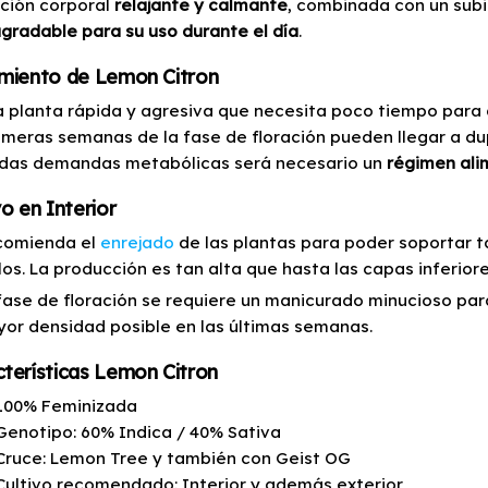
ción corporal
relajante y calmante
, combinada con un subi
gradable para su uso durante el día
.
imiento de Lemon Citron
a planta rápida y agresiva que necesita poco tiempo para al
rimeras semanas de la fase de floración pueden llegar a du
das demandas metabólicas será necesario un
régimen alim
vo en Interior
comienda el
enrejado
de las plantas para poder soportar t
los. La producción es tan alta que hasta las capas inferior
 fase de floración se requiere un manicurado minucioso par
yor densidad posible en las últimas semanas.
terísticas Lemon Citron
100% Feminizada
Genotipo: 60% Indica / 40% Sativa
Cruce: Lemon Tree y también con Geist OG
Cultivo recomendado: Interior y además exterior