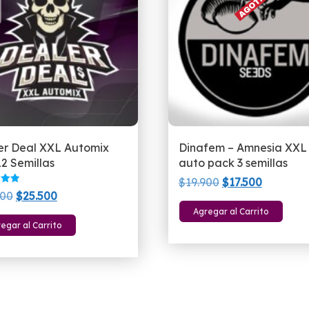
er Deal XXL Automix
Dinafem – Amnesia XXL
2 Semillas
auto pack 3 semillas
El
El
$
19.900
$
17.500
do
El
El
900
$
25.500
precio
precio
precio
precio
Agregar al Carrito
original
actual
egar al Carrito
original
actual
era:
es:
era:
es:
$19.900.
$17.500.
$34.900.
$25.500.