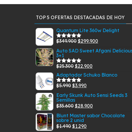
TOP 5 OFERTAS DESTACADAS DE HOY
Quantum Lite 360w Delight
El
El
$
349.900
$
299.900
Valorado
con
5.00
de
precio
precio
Auto SAD Sweet Afgani Deliciou
5
3+1
original
actual
era:
es:
El
El
$
25.300
$
22.900
Valorado
$349.900.
$299.900.
con
5.00
de
precio
precio
Adaptador Schuko Blanco
5
original
actual
El
El
$
5.990
$
3.990
Valorado
era:
es:
con
5.00
de
precio
precio
Early Skunk Auto Sensi Seeds 3
$25.300.
$22.900.
5
Semillas
original
actual
El
El
$
35.600
$
28.900
era:
es:
precio
precio
$5.990.
$3.990.
Blunt Master sabor Chocolate
sobre 2 unid
original
actual
El
El
$
1.490
$
1.290
era:
es: