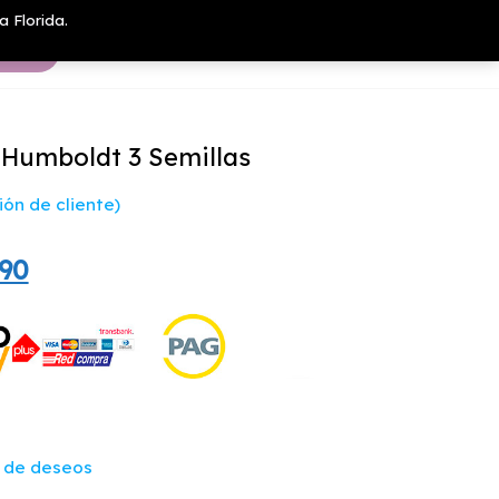
a Florida.
Humboldt 3 Semillas
ón de cliente)
El
490
o
precio
nal
actual
es:
60.
$27.490.
a de deseos