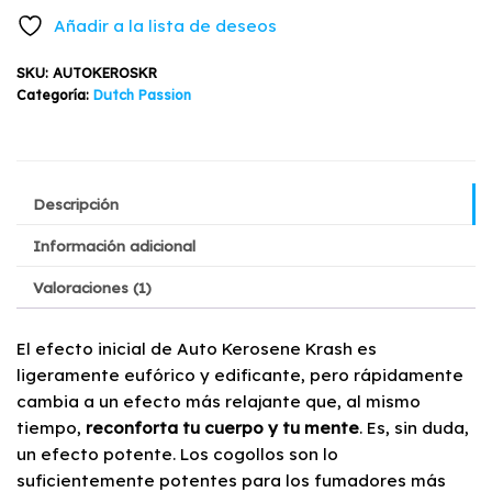
original
actual
Krash
Añadir a la lista de deseos
Dutch
era:
es:
Passion
SKU:
AUTOKEROSKR
$80.900.
$69.500.
3+1
Categoría:
Dutch Passion
semillas
cantidad
Descripción
Información adicional
Valoraciones (1)
El efecto inicial de Auto Kerosene Krash es
ligeramente eufórico y edificante, pero rápidamente
cambia a un efecto más relajante que, al mismo
tiempo,
reconforta tu cuerpo y tu mente
. Es, sin duda,
un efecto potente. Los cogollos son lo
suficientemente potentes para los fumadores más