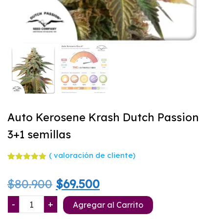
Auto Kerosene Krash Dutch Passion
3+1 semillas
(
valoración de cliente)
Valorado
1
con
5.00
El
El
$
80.900
$
69.500
de 5 en
base a
valoración
precio
precio
Auto
-
+
de un
Agregar al Carrito
cliente
Kerosene