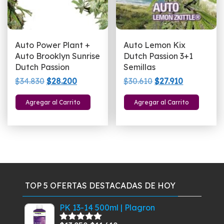
Auto Power Plant +
Auto Lemon Kix
Auto Brooklyn Sunrise
Dutch Passion 3+1
Dutch Passion
Semillas
El
El
El
El
$
34.830
$
28.200
$
30.610
$
27.910
precio
precio
precio
precio
Agregar al Carrito
Agregar al Carrito
original
actual
original
actual
era:
es:
era:
es:
$34.830.
$28.200.
$30.610.
$27.910.
TOP 5 OFERTAS DESTACADAS DE HOY
PK 13-14 500ml | Plagron