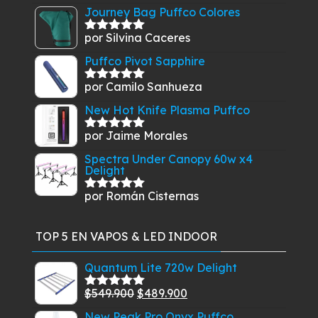
con
5
de 5
Journey Bag Puffco Colores
por Silvina Caceres
Valorado
con
5
de 5
Puffco Pivot Sapphire
por Camilo Sanhueza
Valorado
con
5
de 5
New Hot Knife Plasma Puffco
por Jaime Morales
Valorado
con
5
de 5
Spectra Under Canopy 60w x4
Delight
por Román Cisternas
Valorado
con
5
de 5
TOP 5 EN VAPOS & LED INDOOR
Quantum Lite 720w Delight
El
El
$
549.900
$
489.900
Valorado
con
5.00
de
precio
precio
New Peak Pro Onyx Puffco