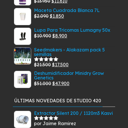
El
El
$
13.950
$
11.610
Valorado
con
5.00
de
precio
precio
Maceta Cuadrada Blanca 7L
5
original
actual
El
El
$
2.090
$
1.850
era:
es:
precio
precio
$13.950.
$11.610.
Lupa Para Tricomas Lumagny 50x
original
actual
El
El
$
10.900
$
8.900
era:
es:
precio
precio
$2.090.
$1.850.
Seedmakers - Alakazam pack 5
original
actual
semillas
era:
es:
$10.900.
$8.900.
El
El
$
21.500
$
17.500
Valorado
con
5.00
de
precio
precio
Deshumidificador Minidry Grow
5
Genetics
original
actual
El
El
$
51.000
$
47.900
era:
es:
precio
precio
$21.500.
$17.500.
original
actual
ÚLTIMAS NOVEDADES DE STUDIO 420
era:
es:
$51.000.
$47.900.
Extractor Silent 200 / 1120m3 Kasvi
por Jaime Ramirez
Valorado