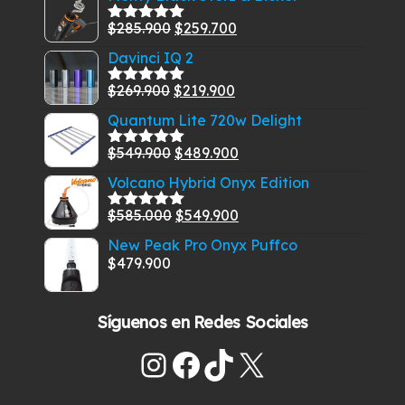
El
El
$
285.900
$
259.700
Valorado
con
5.00
de
precio
precio
Davinci IQ 2
5
original
actual
El
El
$
269.900
$
219.900
era:
es:
Valorado
con
5.00
de
precio
precio
$285.900.
$259.700.
Quantum Lite 720w Delight
5
original
actual
El
El
$
549.900
$
489.900
era:
es:
Valorado
con
5.00
de
precio
precio
$269.900.
$219.900.
Volcano Hybrid Onyx Edition
5
original
actual
El
El
$
585.000
$
549.900
era:
es:
Valorado
con
5.00
de
precio
precio
$549.900.
$489.900.
New Peak Pro Onyx Puffco
5
original
actual
$
479.900
era:
es:
$585.000.
$549.900.
Síguenos en Redes Sociales
Instagram
Facebook
TikTok
X