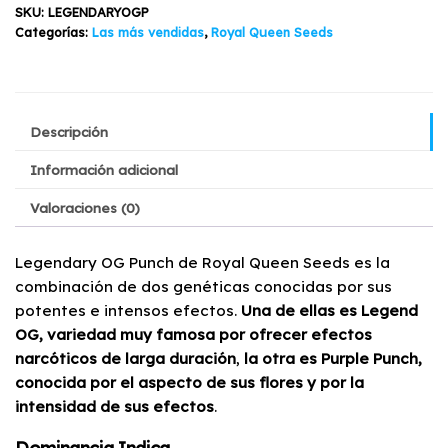
Queen
SKU:
LEGENDARYOGP
$28.550.
$25.110.
Seeds
Categorías:
Las más vendidas
,
Royal Queen Seeds
3u
cantidad
Descripción
Información adicional
Valoraciones (0)
Legendary OG Punch de Royal Queen Seeds es la
combinación de dos genéticas conocidas por sus
potentes e intensos efectos.
Una de ellas es Legend
OG, variedad muy famosa por ofrecer efectos
narcóticos de larga duración
,
la otra es Purple Punch,
conocida por el aspecto de sus flores y por la
intensidad de sus efectos
.