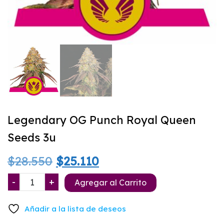
Legendary OG Punch Royal Queen
Seeds 3u
El
El
$
28.550
$
25.110
precio
precio
Legendary
-
+
Agregar al Carrito
OG
original
actual
Punch
Añadir a la lista de deseos
Royal
era:
es: