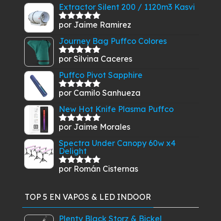
$74.900.
$69.900.
Extractor Silent 200 / 1120m3 Kasvi
por Jaime Ramirez
Valorado
con
5
de 5
Journey Bag Puffco Colores
por Silvina Caceres
Valorado
con
5
de 5
Puffco Pivot Sapphire
por Camilo Sanhueza
Valorado
con
5
de 5
New Hot Knife Plasma Puffco
por Jaime Morales
Valorado
con
5
de 5
Spectra Under Canopy 60w x4
Delight
por Román Cisternas
Valorado
con
5
de 5
TOP 5 EN VAPOS & LED INDOOR
Plenty Black Storz & Bickel