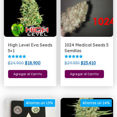
High Level Eva Seeds
1024 Medical Seeds 5
3+1
Semillas
Valorado
Valorado
El
El
El
El
$
24.900
$
18.900
$
29.930
$
23.410
con
con
5.00
5.00
precio
precio
precio
precio
de 5
de 5
Agregar al Carrito
Agregar al Carrito
original
actual
original
actual
era:
es:
era:
es:
$24.900.
$18.900.
$29.930.
$23.410.
Ahorras un 13%
Ahorras un 14%