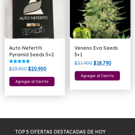
Auto Nefertiti
Veneno Eva Seeds
Pyramid Seeds 5+2
3+1
El
El
$
21.900
$
18.790
Valorado
El
El
$
23.900
$
20.900
precio
precio
con
5.00
precio
precio
Agregar al Carrito
original
actual
de 5
Agregar al Carrito
original
actual
era:
es:
era:
es:
$21.900.
$18.790.
$23.900.
$20.900.
TOP 5 OFERTAS DESTACADAS DE HOY