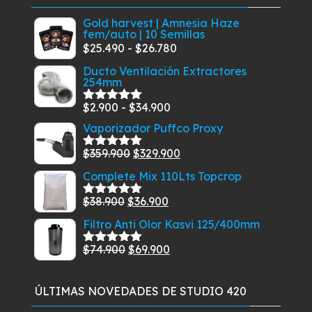
Gold harvest | Amnesia Haze
fem/auto | 10 Semillas
Rango
$
25.490
-
$
26.780
de
Ducto Ventilación Extractores
254mm
precios:
desde
Rango
$
2.900
-
$
34.900
Valorado
$25.490
con
5.00
de
de
Vaporizador Puffco Proxy
5
hasta
precios:
$26.780
El
El
$
359.900
$
329.900
Valorado
desde
con
5.00
de
precio
precio
Complete Mix 110Lts Topcrop
$2.900
5
original
actual
hasta
El
El
$
38.900
$
36.900
era:
es:
Valorado
$34.900
con
5.00
de
precio
precio
$359.900.
$329.900.
Filtro Anti Olor Kasvi 125/400mm
5
original
actual
El
El
$
74.900
$
69.900
era:
es:
Valorado
con
5.00
de
precio
precio
$38.900.
$36.900.
5
original
actual
ÚLTIMAS NOVEDADES DE STUDIO 420
era:
es: