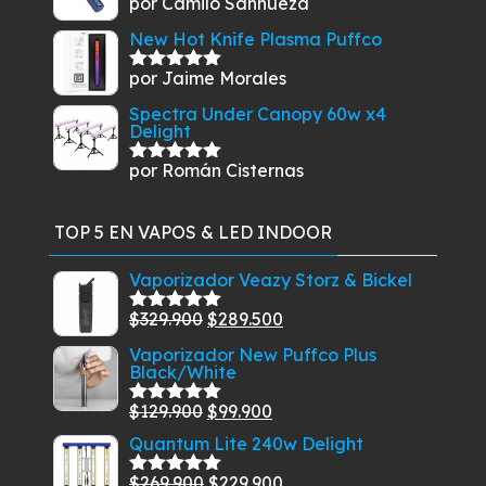
por Camilo Sanhueza
Valorado
con
5
de 5
New Hot Knife Plasma Puffco
por Jaime Morales
Valorado
con
5
de 5
Spectra Under Canopy 60w x4
Delight
por Román Cisternas
Valorado
con
5
de 5
TOP 5 EN VAPOS & LED INDOOR
Vaporizador Veazy Storz & Bickel
El
El
$
329.900
$
289.500
Valorado
con
5.00
de
precio
precio
Vaporizador New Puffco Plus
5
Black/White
original
actual
era:
es:
El
El
$
129.900
$
99.900
Valorado
$329.900.
$289.500.
con
5.00
de
precio
precio
Quantum Lite 240w Delight
5
original
actual
El
El
$
269.900
$
229.900