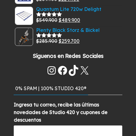
Valorado
era:
es:
con
5.00
de
precio
precio
Quantum Lite 720w Delight
$129.900.
$99.900.
5
original
actual
El
El
$
549.900
$
489.900
era:
es:
Valorado
con
5.00
de
precio
precio
$269.900.
$229.900.
Plenty Black Storz & Bickel
5
original
actual
El
El
$
285.900
$
259.700
era:
es:
Valorado
con
5.00
de
precio
precio
$549.900.
$489.900.
5
Síguenos en Redes Sociales
original
actual
era:
es:
Instagram
Facebook
TikTok
X
$285.900.
$259.700.
0% SPAM | 100% STUDIO 420®
Ingresa tu correo, recibe las últimas
novedades de Studio 420 y cupones de
descuentos