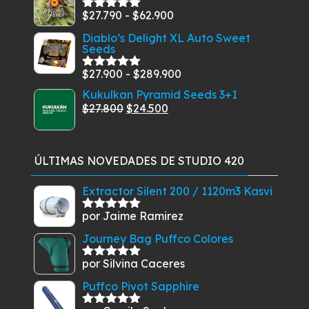
original
actual
Rango
$
27.790
-
$
62.900
Valorado
era:
es:
con
5.00
de
de
Diablo’s Delight XL Auto Sweet
$30.900.
$27.500.
5
Seeds
precios:
desde
Rango
$
27.900
-
$
289.900
Valorado
$27.790
con
5.00
de
de
Kukulkan Pyramid Seeds 3+1
5
hasta
El
El
precios:
$
27.800
$
24.500
$62.900
precio
precio
desde
original
actual
$27.900
era:
es:
hasta
ÚLTIMAS NOVEDADES DE STUDIO 420
$27.800.
$24.500.
$289.900
Extractor Silent 200 / 1120m3 Kasvi
por Jaime Ramirez
Valorado
con
5
de 5
Journey Bag Puffco Colores
por Silvina Caceres
Valorado
con
5
de 5
Puffco Pivot Sapphire