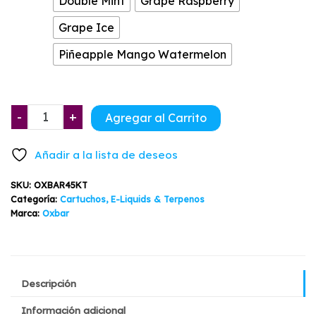
Double Mint
Grape Raspberry
Grape Ice
Piñeapple Mango Watermelon
Vaporizador
-
+
Agregar al Carrito
Tri
Fusión
Añadir a la lista de deseos
45K
Oxbar
SKU:
OXBAR45KT
Sabores
Categoría:
Cartuchos, E-Liquids & Terpenos
cantidad
Marca:
Oxbar
Descripción
Información adicional