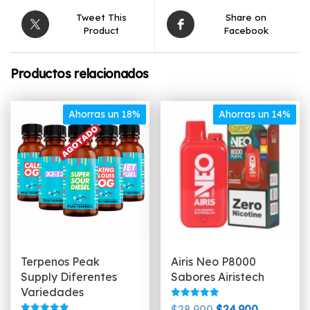
Tweet This
Share on
Product
Facebook
Productos relacionados
Ahorras un 18%
Ahorras un 14%
Terpenos Peak
Airis Neo P8000
Supply Diferentes
Sabores Airistech
Variedades
Valorado
El
El
$
28.900
$
24.900