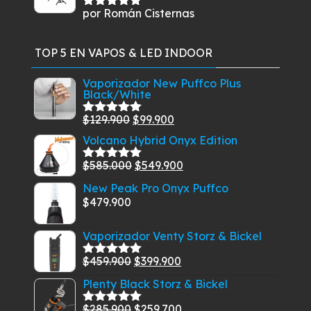
por Román Cisternas
Valorado
con
5
de 5
TOP 5 EN VAPOS & LED INDOOR
Vaporizador New Puffco Plus
Black/White
El
El
$
129.900
$
99.900
Valorado
con
5.00
de
precio
precio
Volcano Hybrid Onyx Edition
5
original
actual
El
El
$
585.000
$
549.900
Valorado
era:
es:
con
5.00
de
precio
precio
New Peak Pro Onyx Puffco
$129.900.
$99.900.
5
original
actual
$
479.900
era:
es:
$585.000.
$549.900.
Vaporizador Venty Storz & Bickel
El
El
$
459.900
$
399.900
Valorado
con
5.00
de
precio
precio
Plenty Black Storz & Bickel
5
original
actual
El
El
$
285.900
$
259.700