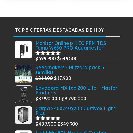
TOP 5 OFERTAS DESTACADAS DE HOY
Monitor Online pH EC PPM TDS
Temp W650 PRO Aquamaster
El
El
$
699.900
$
649.500
Valorado
con
5.00
de
precio
precio
Seedmakers - Blizzard pack 5
5
semillas
original
actual
El
El
$
21.600
$
17.900
era:
es:
precio
precio
Lavadora MX Ice 200 Lite - Master
$699.900.
$649.500.
Products
original
actual
El
El
$
8.990.000
$
8.790.000
era:
es:
precio
precio
$21.600.
$17.900.
Carpa 240x240x200 Cultivox Light
Plus
original
actual
era:
es:
El
El
$
409.900
$
349.900
Valorado
$8.990.000.
$8.790.000.
con
5.00
de
precio
precio
Light Mix 50L House & Garden