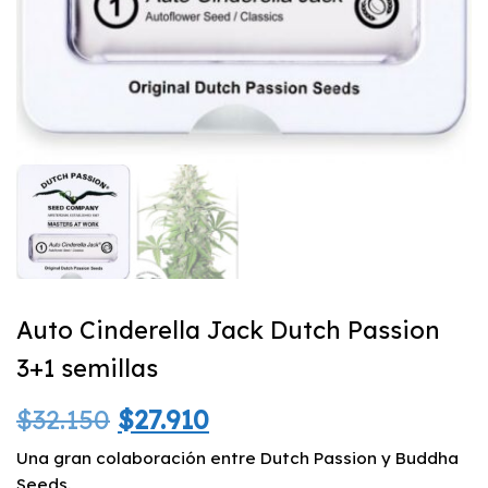
Auto Cinderella Jack Dutch Passion
3+1 semillas
El
El
$
32.150
$
27.910
precio
precio
Una gran colaboración entre Dutch Passion y Buddha
Seeds.