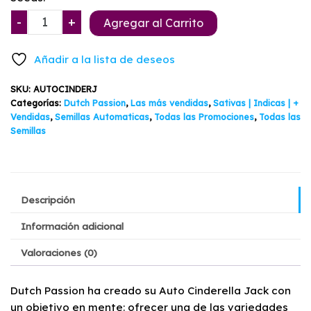
original
actual
Auto
-
+
Agregar al Carrito
era:
es:
Cinderella
Jack
$32.150.
$27.910.
Añadir a la lista de deseos
Dutch
Passion
SKU:
AUTOCINDERJ
3+1
Categorías:
Dutch Passion
,
Las más vendidas
,
Sativas | Indicas | +
semillas
Vendidas
,
Semillas Automaticas
,
Todas las Promociones
,
Todas las
Semillas
cantidad
Descripción
Información adicional
Valoraciones (0)
Dutch Passion ha creado su Auto Cinderella Jack con
un objetivo en mente: ofrecer una de las variedades