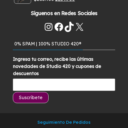
era:
es:
Valorado
con
5.00
de
precio
precio
$459.900.
$399.900.
5
Síguenos en Redes Sociales
original
actual
era:
es:
Instagram
Facebook
TikTok
X
$285.900.
$259.700.
0% SPAM | 100% STUDIO 420®
Ingresa tu correo, recibe las últimas
novedades de Studio 420 y cupones de
descuentos
Seguimiento De Pedidos