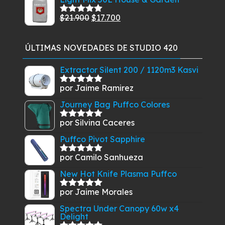
5
original
actual
El
El
$
21.900
$
17.700
Valorado
era:
es:
con
5.00
de
precio
precio
$409.900.
$349.900.
5
original
actual
ÚLTIMAS NOVEDADES DE STUDIO 420
era:
es:
$21.900.
$17.700.
Extractor Silent 200 / 1120m3 Kasvi
por Jaime Ramirez
Valorado
con
5
de 5
Journey Bag Puffco Colores
por Silvina Caceres
Valorado
con
5
de 5
Puffco Pivot Sapphire
por Camilo Sanhueza
Valorado
con
5
de 5
New Hot Knife Plasma Puffco
por Jaime Morales
Valorado
con
5
de 5
Spectra Under Canopy 60w x4
Delight