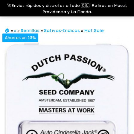
Saltar
Growshop
🚀Envíos rápidos y discretos a todo 🇨🇱. Retiros en Macul,
& LED
Menú
al
Providencia y La Florida.
Store
contenido
🏠
»
»
»
Semillas
»
Sativas-Indicas
»
Hot Sale
Ahorras un 13%