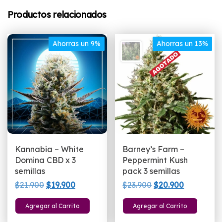
Productos relacionados
Ahorras un 9%
Ahorras un 13%
Kannabia – White
Barney’s Farm –
Domina CBD x 3
Peppermint Kush
semillas
pack 3 semillas
El
El
El
El
$
21.900
$
19.900
$
23.900
$
20.900
precio
precio
precio
precio
Agregar al Carrito
Agregar al Carrito
original
actual
original
actual
era:
es:
era:
es: