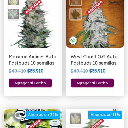
Mexican Airlines Auto
West Coast O.G Auto
Fastbuds 10 semillas
Fastbuds 10 semillas
El
El
El
El
$
40.410
$
35.910
$
40.410
$
35.910
precio
precio
precio
precio
Agregar al Carrito
Agregar al Carrito
original
actual
original
actual
era:
es:
era:
es:
$40.410.
$35.910.
$40.410.
$35.910.
Ahorras un 22%
Ahorras un 11%