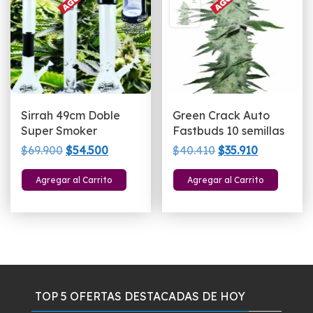
Sirrah 49cm Doble
Green Crack Auto
Super Smoker
Fastbuds 10 semillas
El
El
El
El
$
69.900
$
54.500
$
40.410
$
35.910
precio
precio
precio
precio
Agregar al Carrito
Agregar al Carrito
original
actual
original
actual
era:
es:
era:
es:
$69.900.
$54.500.
$40.410.
$35.910.
TOP 5 OFERTAS DESTACADAS DE HOY