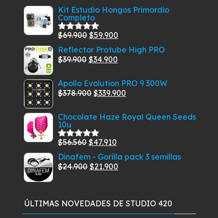
Kit Estudio Hongos Primordio
Completo
El
El
$
69.900
$
59.900
Valorado
con
5.00
de
precio
precio
Reflector Protube High PRO
5
El
original
El
actual
$
39.900
$
34.900
precio
era:
precio
es:
Apollo Evolution PRO 9 300W
original
$69.900.
actual
$59.900.
El
El
$
378.900
$
339.900
era:
es:
precio
precio
$39.900.
$34.900.
Chocolate Haze Royal Queen Seeds
original
actual
10u
era:
es:
$378.900.
$339.900.
El
El
$
56.560
$
47.910
Valorado
con
5.00
de
precio
precio
Dinafem - Gorilla pack 3 semillas
5
original
El
actual
El
$
24.900
$
21.900
era:
precio
es:
precio
$56.560.
original
$47.910.
actual
era:
es:
ÚLTIMAS NOVEDADES DE STUDIO 420
$24.900.
$21.900.