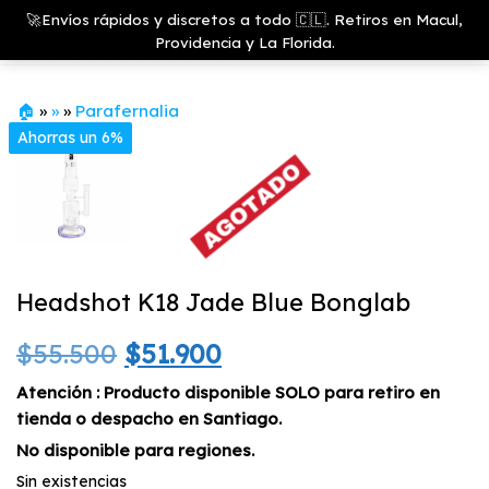
Saltar
Growshop
🚀Envíos rápidos y discretos a todo 🇨🇱. Retiros en Macul,
& LED
Menú
al
Providencia y La Florida.
Store
contenido
🏠
»
»
»
Parafernalia
Ahorras un 6%
Headshot K18 Jade Blue Bonglab
El
El
$
55.500
$
51.900
precio
precio
Atención : Producto disponible SOLO para retiro en
tienda o despacho en Santiago.
original
actual
No disponible para regiones.
era:
es:
Sin existencias