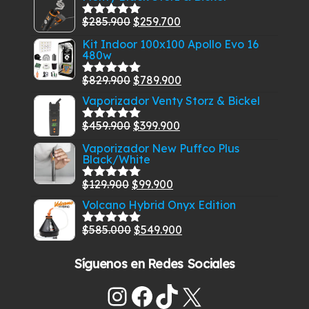
El
El
$
285.900
$
259.700
Valorado
con
5.00
de
precio
precio
Kit Indoor 100x100 Apollo Evo 16
5
480w
original
actual
era:
es:
El
El
$
829.900
$
789.900
Valorado
$285.900.
$259.700.
con
5.00
de
precio
precio
Vaporizador Venty Storz & Bickel
5
original
actual
El
El
$
459.900
$
399.900
Valorado
era:
es:
con
5.00
de
precio
precio
Vaporizador New Puffco Plus
$829.900.
$789.900.
5
Black/White
original
actual
era:
es:
El
El
$
129.900
$
99.900
Valorado
$459.900.
$399.900.
con
5.00
de
precio
precio
Volcano Hybrid Onyx Edition
5
original
actual
El
El
$
585.000
$
549.900
Valorado
era:
es:
con
5.00
de
precio
precio
$129.900.
$99.900.
5
Síguenos en Redes Sociales
original
actual
era:
es:
Instagram
Facebook
TikTok
X
$585.000.
$549.900.