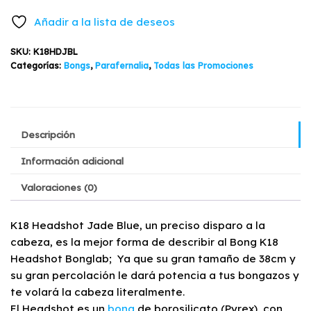
$55.500.
$51.900.
Añadir a la lista de deseos
SKU:
K18HDJBL
Categorías:
Bongs
,
Parafernalia
,
Todas las Promociones
Descripción
Información adicional
Valoraciones (0)
K18 Headshot Jade Blue, un preciso disparo a la
cabeza, es la mejor forma de describir al Bong K18
Headshot Bonglab; Ya que su gran tamaño de 38cm y
su gran percolación le dará potencia a tus bongazos y
te volará la cabeza literalmente.
El Headshot es un
bong
de borosilicato (Pyrex), con