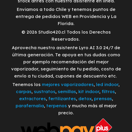
stock antes con nuestro asistente en línea.
Enviamos a todo Chile y tenemos puntos de
entrega de pedidos WEB en Providencia y La
Florida.
© 2026 Studio420.cl Todos los Derechos
Reservados.
Aprovecha nuestro asistente Lyro AI 3.0 24/7 de
última generación. Te apoya en tus dudas como
por ejemplo recomendación del mejor
vaporizador, seguimiento de tu pedido, costo de
envío a tu ciudad, cupones de descuento etc.
Tenemos los
mejores vaporizadores
,
led indoor
,
carpas
,
sustratos
,
semillas
,
kit indoor
,
filtros
,
extractores
,
fertilizantes
,
detox
,
prensas
,
parafernalia
,
terpenos
y mucho más al mejor
precio.