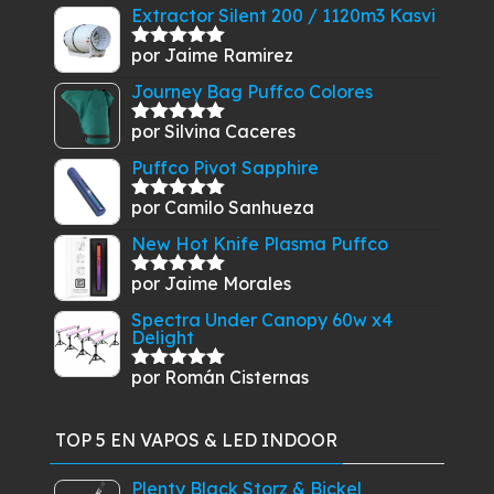
Extractor Silent 200 / 1120m3 Kasvi
por Jaime Ramirez
Valorado
con
5
de 5
Journey Bag Puffco Colores
por Silvina Caceres
Valorado
con
5
de 5
Puffco Pivot Sapphire
por Camilo Sanhueza
Valorado
con
5
de 5
New Hot Knife Plasma Puffco
por Jaime Morales
Valorado
con
5
de 5
Spectra Under Canopy 60w x4
Delight
por Román Cisternas
Valorado
con
5
de 5
TOP 5 EN VAPOS & LED INDOOR
Plenty Black Storz & Bickel