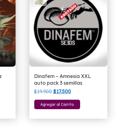
a
Dinafem – Amnesia XXL
auto pack 3 semillas
El
El
$
19.900
$
17.500
precio
precio
Agregar al Carrito
original
actual
era:
es:
$19.900.
$17.500.