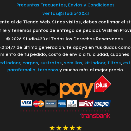
Preguntas Frecuentes, Envíos y Condiciones
ventas@studio420.cl
ente al de Tienda Web. Si nos visitas, debes confirmar el s
ile y tenemos puntos de entrega de pedidos WEB en Provid
© 2026 Studio420.cl Todos los Derechos Reservados.
3.0 24/7 de última generación. Te apoya en tus dudas com
imiento de tu pedido, costo de envío a tu ciudad, cupones
led indoor
,
carpas
,
sustratos
,
semillas
,
kit indoor
,
filtros
,
ext
parafernalia
,
terpenos
y mucho más al mejor precio.