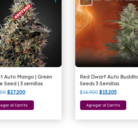
t Auto Mango | Green
Red Dwarf Auto Buddh
 Seed | 3 semillas
Seeds 3 Semillas
El
El
El
El
900
$
27.200
$
16.900
$
13.205
precio
precio
precio
precio
egar al Carrito
Agregar al Carrito
original
actual
original
actual
era:
es:
era:
es:
$30.900.
$27.200.
$16.900.
$13.205.