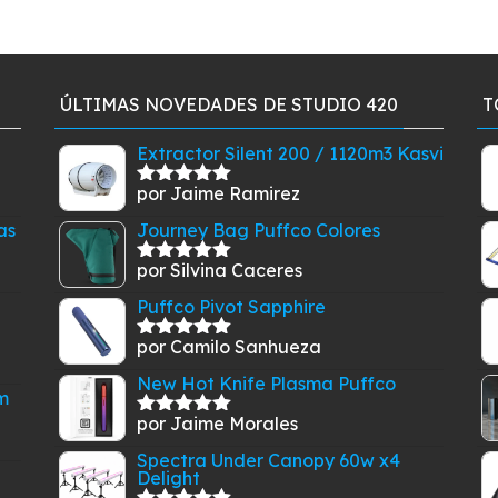
ÚLTIMAS NOVEDADES DE STUDIO 420
T
Extractor Silent 200 / 1120m3 Kasvi
por Jaime Ramirez
Valorado
con
5
de 5
as
Journey Bag Puffco Colores
por Silvina Caceres
Valorado
con
5
de 5
Puffco Pivot Sapphire
por Camilo Sanhueza
Valorado
con
5
de 5
New Hot Knife Plasma Puffco
m
por Jaime Morales
Valorado
con
5
de 5
Spectra Under Canopy 60w x4
Delight