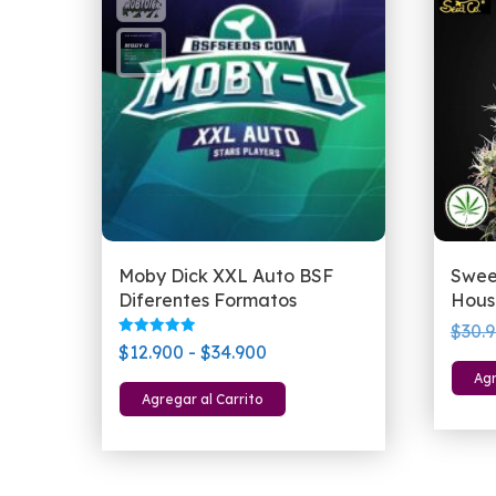
Moby Dick XXL Auto BSF
Swee
Diferentes Formatos
House
$
30.
Valorado
Rango
$
12.900
-
$
34.900
con
5.00
de
Agr
Este
de 5
Agregar al Carrito
precios:
producto
desde
tiene
$12.900
múltiples
hasta
variantes.