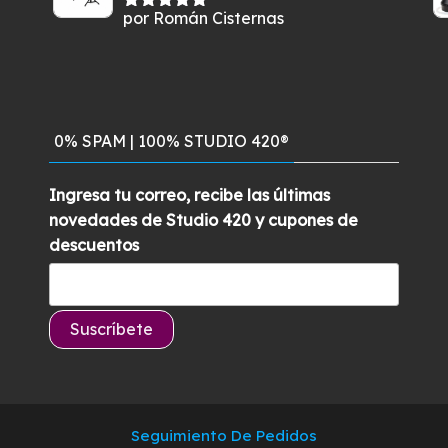
por Román Cisternas
Valorado
con
5
de 5
0% SPAM | 100% STUDIO 420®
Ingresa tu correo, recibe las últimas
novedades de Studio 420 y cupones de
descuentos
Seguimiento De Pedidos