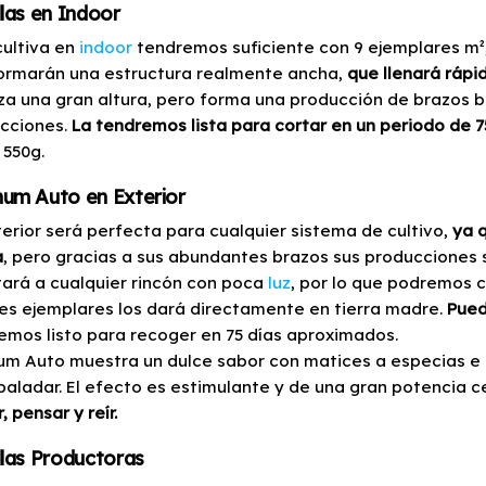
las en Indoor
cultiva en
indoor
tendremos suficiente con 9 ejemplares m²,
ormarán una estructura realmente ancha,
que llenará rápi
za una gran altura, pero forma una producción de brazos b
cciones.
La tendremos lista para cortar en un periodo de 7
 550g.
um Auto en Exterior
terior será perfecta para cualquier sistema de cultivo,
ya 
a
, pero gracias a sus abundantes brazos sus produccione
ará a cualquier rincón con poca
luz
, por lo que podremos c
es ejemplares los dará directamente en tierra madre.
Pued
emos listo para recoger en 75 días aproximados.
m Auto muestra un dulce sabor con matices a especias e i
 paladar. El efecto es estimulante y de una gran potencia c
, pensar y reír.
las Productoras