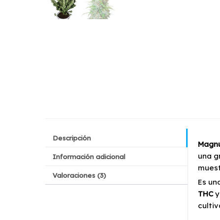
Descripción
Magnu
una g
Información adicional
muest
Valoraciones (3)
Es un
THC
y
culti