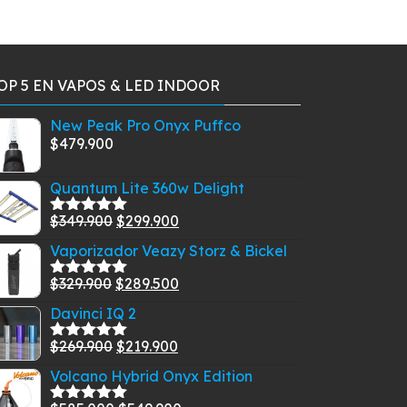
OP 5 EN VAPOS & LED INDOOR
New Peak Pro Onyx Puffco
$
479.900
Quantum Lite 360w Delight
El
El
$
349.900
$
299.900
Valorado
con
5.00
de
precio
precio
Vaporizador Veazy Storz & Bickel
5
original
actual
El
El
$
329.900
$
289.500
era:
es:
Valorado
con
5.00
de
precio
precio
$349.900.
$299.900.
Davinci IQ 2
5
original
actual
El
El
$
269.900
$
219.900
era:
es:
Valorado
con
5.00
de
precio
precio
$329.900.
$289.500.
Volcano Hybrid Onyx Edition
5
original
actual