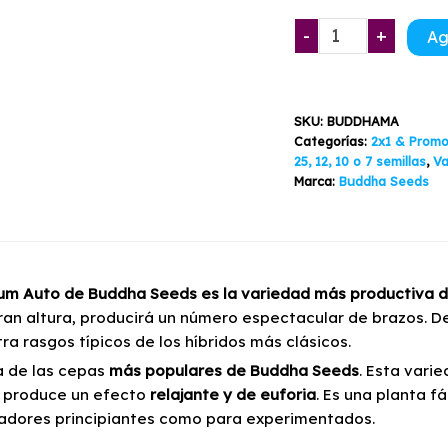
Magnum
-
+
Ag
Auto
Buddha
Seeds
SKU:
BUDDHAMA
4-
Categorías:
2x1 & Promo
50
25, 12, 10 o 7 semillas
,
Va
Semillas
Marca:
Buddha Seeds
cantidad
m Auto de Buddha Seeds es la variedad más productiva d
ran altura, producirá un número espectacular de brazos.
ra rasgos típicos de los híbridos más clásicos.
a de las cepas
más populares de Buddha Seeds
. Esta vari
 produce un efecto
relajante y de euforia
. Es una planta f
vadores principiantes como para experimentados.