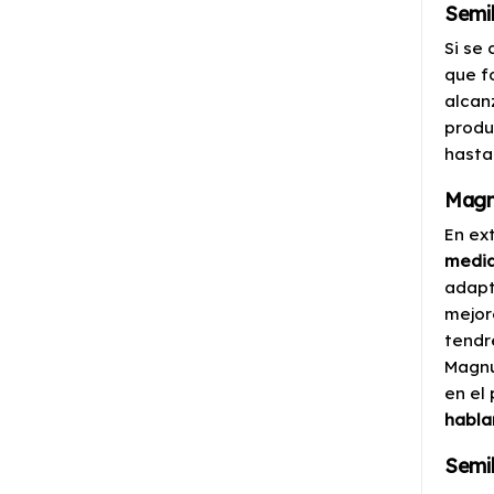
Semil
Si se 
que f
alcan
produ
hasta
Magn
En ex
medi
adapt
mejor
tendr
Magnu
en el
hablar
Semil