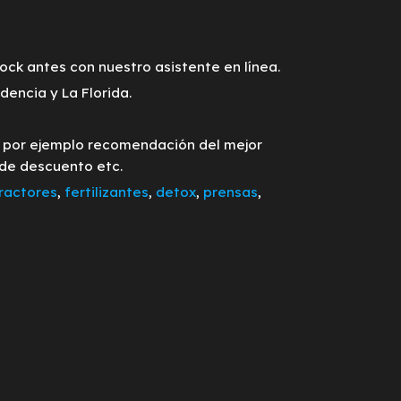
tock antes con nuestro asistente en línea.
encia y La Florida.
o por ejemplo recomendación del mejor
 de descuento etc.
ractores
,
fertilizantes
,
detox
,
prensas
,