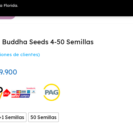
a Florida.
Buddha Seeds 4-50 Semillas
ones de clientes)
Rango
9.900
de
precios:
desde
$16.900
+1 Semillas
50 Semillas
hasta