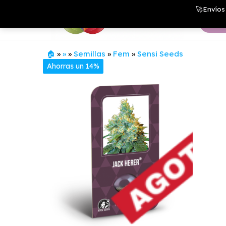
Saltar
Growshop
🚀Envíos 
& LED
al
Store
contenido
🏠
»
»
»
Semillas
»
Fem
»
Sensi Seeds
Ahorras un 14%