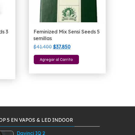
ds 3
Feminized Mix Sensi Seeds 5
semillas
El
El
$
41.400
$
37.850
precio
precio
Agregar al Carrito
original
actual
era:
es:
$41.400.
$37.850.
OP 5 EN VAPOS & LED INDOOR
Davinci IQ 2