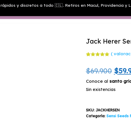
rápidos y discretos a todo 🇨🇱. Retiros en Macul, Providencia y L
Menú
Jack Herer Se
(
valoraci
Valorado
1
con
5.00
El
$
69.900
$
59.
de 5 en
base a
valoración
prec
Conoce al
santo gri
de un
cliente
Sin existencias
origi
era:
SKU:
JACKHERSEN
$69.9
Categoría:
Sensi Seeds 