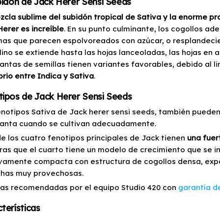
bidón de Jack Herer Sensi Seeds
zcla sublime del subidón tropical de Sativa y la enorme pr
Herer es increíble
. En su punto culminante, los cogollos 
mas que parecen espolvoreados con azúcar, o resplandecien
lino se extiende hasta las hojas lanceoladas, las hojas en a
lantas de semillas tienen variantes favorables, debido al l
brio entre Indica y Sativa
.
ipos de Jack Herer Sensi Seeds
enotipos Sativa de Jack herer sensi seeds, también pueden
lanta cuando se cultivan adecuadamente.
de los cuatro fenotipos principales de Jack tienen
una fuer
ras que el cuarto tiene un modelo de crecimiento que se inc
ivamente compacta con estructura de cogollos densa, ex
has muy provechosas.
las recomendadas por el equipo Studio 420 con
garantía d
terísticas