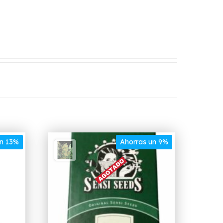
un 13%
Ahorras un 9%