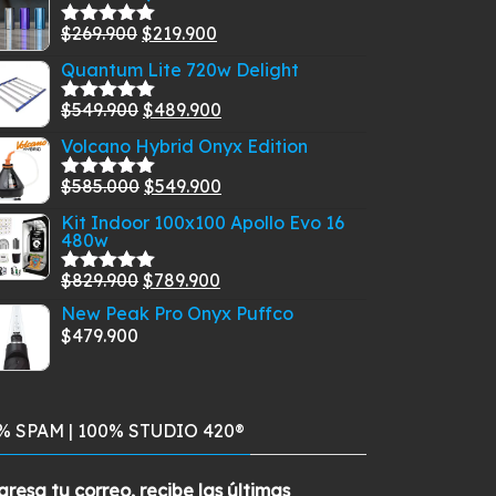
El
El
$
269.900
$
219.900
Valorado
con
5.00
de
precio
precio
Quantum Lite 720w Delight
5
original
actual
El
El
$
549.900
$
489.900
era:
es:
Valorado
con
5.00
de
precio
precio
$269.900.
$219.900.
Volcano Hybrid Onyx Edition
5
original
actual
El
El
$
585.000
$
549.900
era:
es:
Valorado
con
5.00
de
precio
precio
$549.900.
$489.900.
Kit Indoor 100x100 Apollo Evo 16
5
480w
original
actual
era:
es:
El
El
$
829.900
$
789.900
Valorado
$585.000.
$549.900.
con
5.00
de
precio
precio
New Peak Pro Onyx Puffco
5
original
actual
$
479.900
era:
es:
$829.900.
$789.900.
% SPAM | 100% STUDIO 420®
gresa tu correo, recibe las últimas