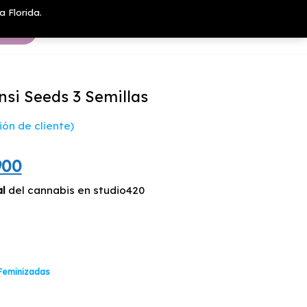
a Florida.
nsi Seeds 3 Semillas
ón de cliente)
El
900
io
precio
al
del cannabis en studio420
nal
actual
es:
00.
$59.900.
Feminizadas