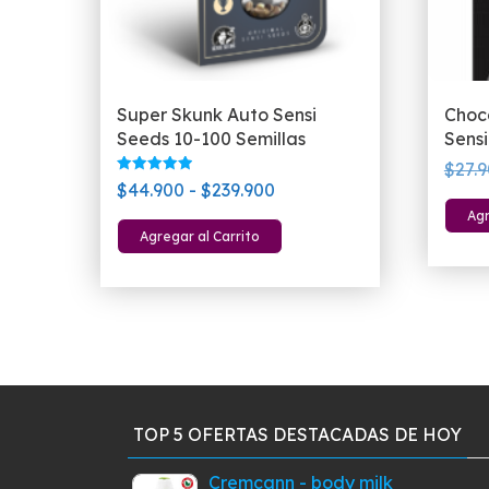
Super Skunk Auto Sensi
Choc
Seeds 10-100 Semillas
Sensi
$
27.
Valorado
Rango
$
44.900
-
$
239.900
con
5.00
de
Agr
Este
de 5
Agregar al Carrito
precios:
producto
desde
tiene
$44.900
múltiples
hasta
variantes.
$239.900
Las
opciones
se
TOP 5 OFERTAS DESTACADAS DE HOY
pueden
elegir
Cremcann - body milk
en