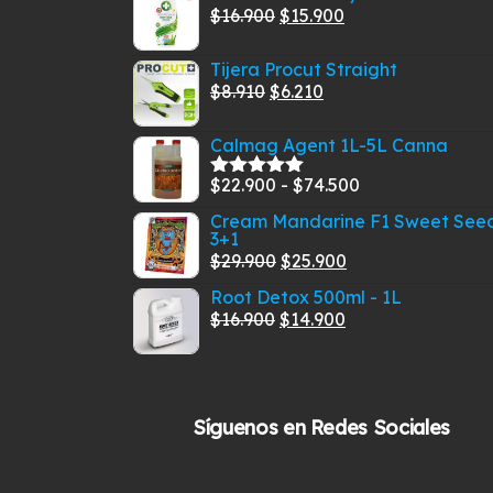
El
El
$
16.900
$
15.900
la
precio
precio
página
Tijera Procut Straight
original
actual
de
El
El
$
8.910
$
6.210
era:
es:
producto
precio
precio
$16.900.
$15.900.
Calmag Agent 1L-5L Canna
original
actual
era:
es:
Rango
$
22.900
-
$
74.500
Valorado
$8.910.
$6.210.
con
5.00
de
de
Cream Mandarine F1 Sweet See
5
3+1
precios:
El
El
$
29.900
$
25.900
desde
precio
precio
$22.900
Root Detox 500ml - 1L
original
actual
El
El
$
16.900
$
14.900
hasta
era:
es:
precio
precio
$74.500
$29.900.
$25.900.
original
actual
era:
es:
Síguenos en Redes Sociales
$16.900.
$14.900.