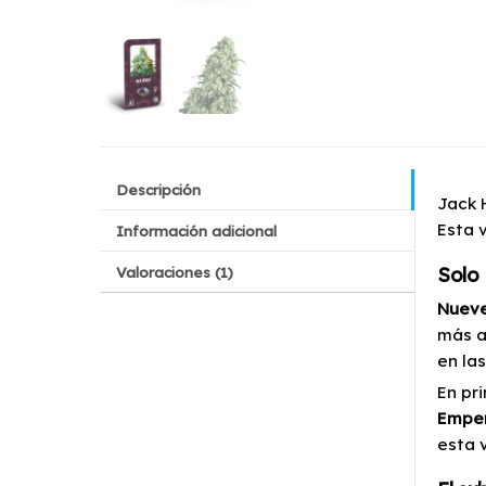
Descripción
Jack 
Esta 
Información adicional
Valoraciones (1)
Solo
Nuev
más a
en la
En pr
Empe
esta 