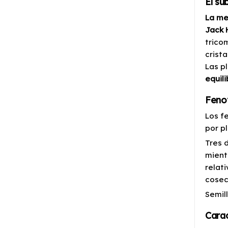
El su
La me
Jack 
trico
crista
Las p
equili
Fenot
Los f
por p
Tres 
mient
relat
cosec
Semil
Carac