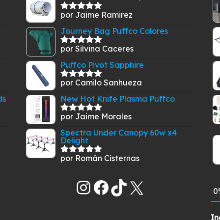
por Jaime Ramirez
Valorado
con
5
de 5
Journey Bag Puffco Colores
por Silvina Caceres
Valorado
con
5
de 5
Puffco Pivot Sapphire
por Camilo Sanhueza
Valorado
con
5
de 5
ds
New Hot Knife Plasma Puffco
por Jaime Morales
Valorado
con
5
de 5
Spectra Under Canopy 60w x4
Delight
por Román Cisternas
Valorado
con
5
de 5
Instagram
Facebook
TikTok
X
0
In