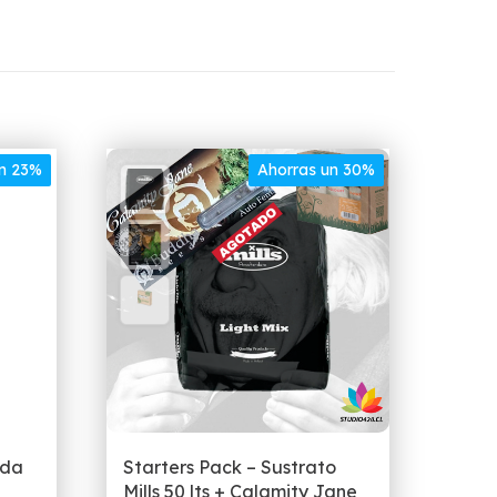
un 23%
Ahorras un 30%
nda
Starters Pack – Sustrato
Mills 50 lts + Calamity Jane