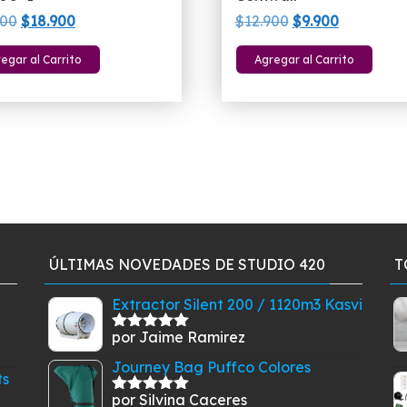
El
El
El
El
900
$
18.900
$
12.900
$
9.900
precio
precio
precio
precio
egar al Carrito
Agregar al Carrito
original
actual
original
actual
era:
es:
era:
es:
$22.900.
$18.900.
$12.900.
$9.900.
ÚLTIMAS NOVEDADES DE STUDIO 420
T
Extractor Silent 200 / 1120m3 Kasvi
por Jaime Ramirez
Valorado
con
5
de 5
Journey Bag Puffco Colores
ts
por Silvina Caceres
Valorado