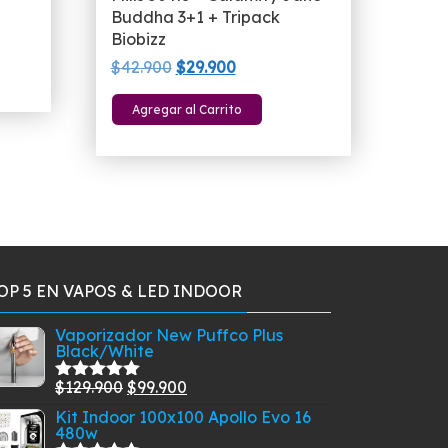
Buddha 3+1 + Tripack
Biobizz
El
El
$
42.900
$
29.900
precio
precio
Agregar al Carrito
original
actual
era:
es:
$42.900.
$29.900.
OP 5 EN VAPOS & LED INDOOR
Vaporizador New Puffco Plus
Black/White
El
El
$
129.900
$
99.900
Valorado
con
5.00
de
precio
precio
Kit Indoor 100x100 Apollo Evo 16
5
480w
original
actual