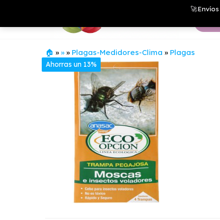
Saltar
Growshop
🚀Envíos 
& LED
al
Store
contenido
🏠
»
»
»
Plagas-Medidores-Clima
»
Plagas
Ahorras un 13%