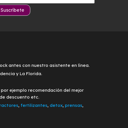
tock antes con nuestro asistente en línea.
encia y La Florida.
o por ejemplo recomendación del mejor
 de descuento etc.
ractores
,
fertilizantes
,
detox
,
prensas
,