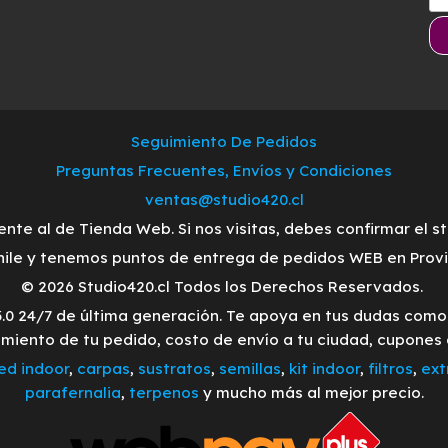
Seguimiento De Pedidos
Preguntas Frecuentes, Envíos y Condiciones
ventas@studio420.cl
ente al de Tienda Web. Si nos visitas, debes confirmar el s
ile y tenemos puntos de entrega de pedidos WEB en Provid
© 2026 Studio420.cl Todos los Derechos Reservados.
3.0 24/7 de última generación. Te apoya en tus dudas com
imiento de tu pedido, costo de envío a tu ciudad, cupones
led indoor
,
carpas
,
sustratos
,
semillas
,
kit indoor
,
filtros
,
ext
parafernalia
,
terpenos
y mucho más al mejor precio.