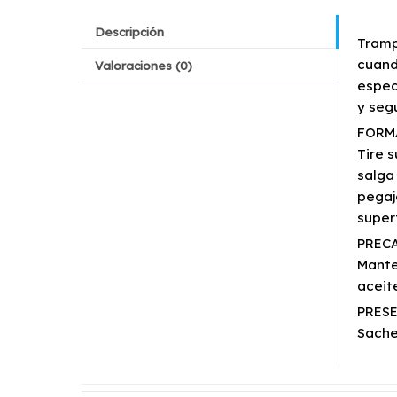
Descripción
Tramp
cuand
Valoraciones (0)
espec
y seg
FORM
Tire 
salga
pegaj
super
PREC
Mante
aceit
PRES
Sache