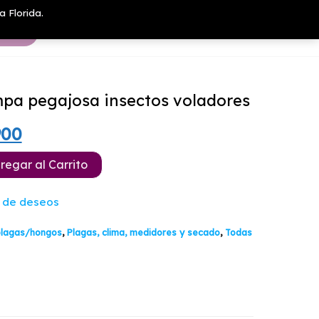
a Florida.
pa pegajosa insectos voladores
El
900
io
precio
regar al Carrito
nal
actual
a de deseos
es:
plagas/hongos
,
Plagas, clima, medidores y secado
,
Todas
900.
$12.900.