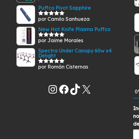
con
5
de 5
Puffco Pivot Sapphire
por Camilo Sanhueza
Valorado
con
5
de 5
New Hot Knife Plasma Puffco
por Jaime Morales
Valorado
con
5
de 5
Spectra Under Canopy 60w x4
Delight
por Román Cisternas
Valorado
con
5
de 5
Instagram
Facebook
TikTok
X
0
In
no
de