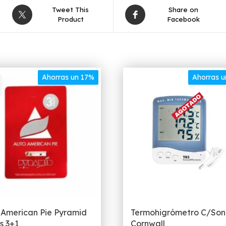
Tweet This
Share on
Product
Facebook
Ahorras un 17%
Ahorras 
 American Pie Pyramid
Termohigrómetro C/So
s 3+1
Cornwall