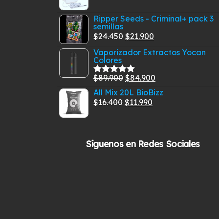
precio
era:
precio
es:
Ripper Seeds - Criminal+ pack 3
original
$29.300.
actual
$26.600.
semillas
era:
es:
El
El
$
24.450
$
21.900
$9.900.
$6.500.
precio
precio
Vaporizador Extractos Yocan
Colores
original
actual
era:
es:
El
El
$
89.900
$
84.900
Valorado
$24.450.
$21.900.
con
5.00
de
precio
precio
All Mix 20L BioBizz
5
El
original
El
actual
$
16.400
$
11.990
precio
era:
precio
es:
original
$89.900.
actual
$84.900.
era:
es:
Síguenos en Redes Sociales
$16.400.
$11.990.