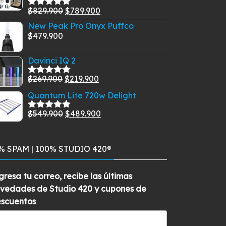
era:
es:
El
El
$
829.900
$
789.900
Valorado
$129.900.
$99.900.
con
5.00
de
precio
precio
New Peak Pro Onyx Puffco
5
original
actual
$
479.900
era:
es:
Davinci IQ 2
$829.900.
$789.900.
El
El
$
269.900
$
219.900
Valorado
con
5.00
de
precio
precio
Quantum Lite 720w Delight
5
original
actual
El
El
$
549.900
$
489.900
era:
es:
Valorado
con
5.00
de
precio
precio
$269.900.
$219.900.
5
original
actual
% SPAM | 100% STUDIO 420®
era:
es:
$549.900.
$489.900.
gresa tu correo, recibe las últimas
vedades de Studio 420 y cupones de
scuentos