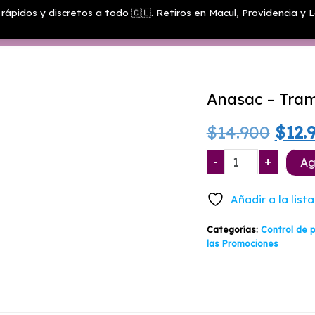
rápidos y discretos a todo 🇨🇱. Retiros en Macul, Providencia y L
Menú
Anasac – Tram
El
$
14.900
$
12.
prec
Anasac
-
+
Ag
-
origi
Trampa
Añadir a la list
pegajosa
era:
insectos
Categorías:
Control de 
$14.
voladores
las Promociones
cantidad