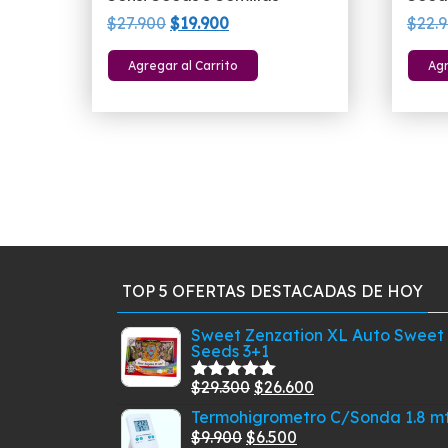
El
El
$
27.900
$
19.900
$
22.
precio
precio
Agregar al Carrito
Agr
original
actual
era:
es:
$27.900.
$19.900.
TOP 5 OFERTAS DESTACADAS DE HOY
Sweet Zenzation XL Auto Sweet
Seeds 3+1
El
El
$
29.300
$
26.600
Valorado
con
5.00
de
precio
precio
Termohigrometro C/Sonda 1.8 m
5
El
original
El
actual
$
9.900
$
6.500