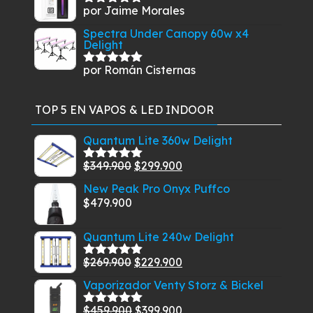
por Jaime Morales
Valorado
con
5
de 5
Spectra Under Canopy 60w x4
Delight
por Román Cisternas
Valorado
con
5
de 5
TOP 5 EN VAPOS & LED INDOOR
Quantum Lite 360w Delight
El
El
$
349.900
$
299.900
Valorado
con
5.00
de
precio
precio
New Peak Pro Onyx Puffco
5
original
actual
$
479.900
era:
es:
$349.900.
$299.900.
Quantum Lite 240w Delight
El
El
$
269.900
$
229.900
Valorado
con
5.00
de
precio
precio
Vaporizador Venty Storz & Bickel
5
original
actual
El
El
$
459.900
$
399.900