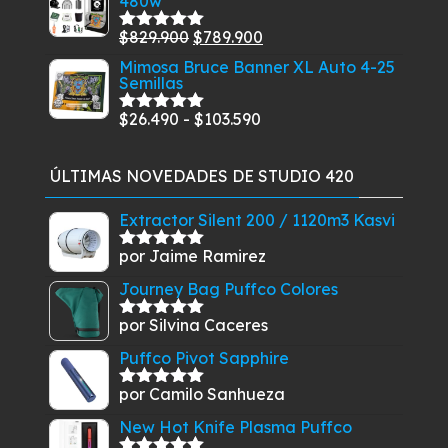
480w
original
actual
$84.900
era:
es:
El
El
$
829.900
$
789.900
Valorado
$2.800.
$1.990.
con
5.00
de
precio
precio
Mimosa Bruce Banner XL Auto 4-25
5
Semillas
original
actual
era:
es:
Rango
$
26.490
-
$
103.590
Valorado
$829.900.
$789.900.
con
5.00
de
de
5
precios:
ÚLTIMAS NOVEDADES DE STUDIO 420
desde
$26.490
Extractor Silent 200 / 1120m3 Kasvi
hasta
por Jaime Ramirez
Valorado
$103.590
con
5
de 5
Journey Bag Puffco Colores
por Silvina Caceres
Valorado
con
5
de 5
Puffco Pivot Sapphire
por Camilo Sanhueza
Valorado
con
5
de 5
New Hot Knife Plasma Puffco