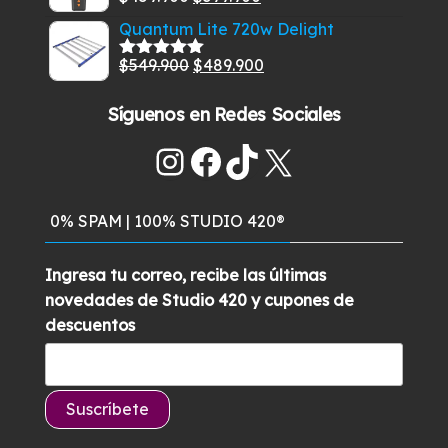
era:
es:
Valorado
con
5.00
de
precio
precio
$269.900.
$229.900.
Quantum Lite 720w Delight
5
original
actual
El
El
$
549.900
$
489.900
era:
es:
Valorado
con
5.00
de
precio
precio
$459.900.
$399.900.
5
Síguenos en Redes Sociales
original
actual
era:
es:
Instagram
Facebook
TikTok
X
$549.900.
$489.900.
0% SPAM | 100% STUDIO 420®
Ingresa tu correo, recibe las últimas
novedades de Studio 420 y cupones de
descuentos