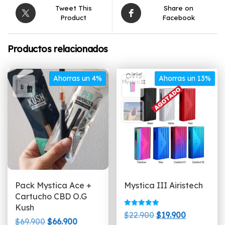
Tweet This
Share on
Product
Facebook
Productos relacionados
Ahorras un 4%
Ahorras un 13%
Pack Mystica Ace +
Mystica III Airistech
Cartucho CBD O.G
Kush
Valorado
El
El
$
22.900
$
19.900
con
El
El
$
69.900
$
66.900
5.00