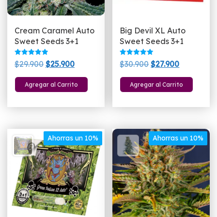
Cream Caramel Auto
Big Devil XL Auto
Sweet Seeds 3+1
Sweet Seeds 3+1
Valorado
Valorado
El
El
El
El
$
29.900
$
25.900
$
30.900
$
27.900
con
con
5.00
5.00
precio
precio
precio
precio
de 5
de 5
Agregar al Carrito
Agregar al Carrito
original
actual
original
actual
era:
es:
era:
es:
$29.900.
$25.900.
$30.900.
$27.900.
Ahorras un 10%
Ahorras un 10%