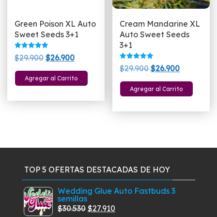
Green Poison XL Auto
Cream Mandarine XL
Sweet Seeds 3+1
Auto Sweet Seeds
3+1
Valorado
El
El
$
29.900
$
26.900
con
Valorado
El
El
5.00
$
29.900
$
26.900
precio
precio
con
de 5
5.00
Agregar al Carrito
precio
precio
original
actual
de 5
Agregar al Carrito
original
actual
era:
es:
era:
es:
$29.900.
$26.900.
$29.900.
$26.900.
TOP 5 OFERTAS DESTACADAS DE HOY
Wedding Glue Auto Fastbuds 3
semillas
El
El
$
30.530
$
27.910