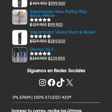
El
El
$
459.900
$
399.900
era:
es:
Valorado
con
5.00
de
precio
precio
$585.000.
$549.900.
Vaporizador New Puffco Plus
5
Black/White
original
actual
era:
es:
El
El
$
129.900
$
99.900
Valorado
$459.900.
$399.900.
con
5.00
de
precio
precio
Vaporizador Veazy Storz & Bickel
5
original
actual
El
El
$
329.900
$
289.500
Valorado
era:
es:
con
5.00
de
precio
precio
Davinci IQ 2
$129.900.
$99.900.
5
original
actual
El
El
$
269.900
$
219.900
era:
es:
Valorado
con
5.00
de
precio
precio
$329.900.
$289.500.
5
Síguenos en Redes Sociales
original
actual
era:
es:
Instagram
Facebook
TikTok
X
$269.900.
$219.900.
0% SPAM | 100% STUDIO 420®
Ingresa tu correo, recibe las últimas