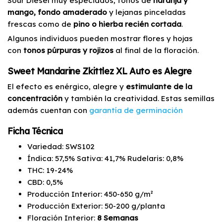
Sour Diesel muy especiados, tonos de
naranja y
mango, fondo amaderado
y lejanas pinceladas
frescas como de
pino o hierba recién cortada
.
Algunos individuos pueden mostrar flores y hojas
con
tonos púrpuras y rojizos
al final de la floración.
Sweet Mandarine Zkittlez XL Auto es Alegre
El efecto es enérgico, alegre y
estimulante de la
concentración
y también la creatividad. Estas semillas
además cuentan con
garantía de germinación
Ficha Técnica
Variedad: SWS102
Índica: 57,5% Sativa: 41,7% Rudelaris: 0,8%
THC: 19-24%
CBD: 0,5%
Producción Interior: 450-650 g/m²
Producción Exterior: 50-200 g/planta
Floración Interior:
8 Semanas