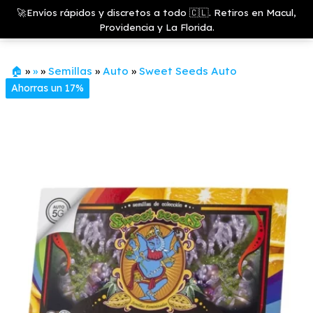
Saltar
Growshop
🚀Envíos rápidos y discretos a todo 🇨🇱. Retiros en Macul,
& LED
Menú
al
Providencia y La Florida.
Store
contenido
🏠
»
»
»
Semillas
»
Auto
»
Sweet Seeds Auto
Ahorras un 17%