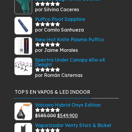
por Silvina Caceres
Valorado
con
5
de 5
Puffco Pivot Sapphire
por Camilo Sanhueza
Valorado
con
5
de 5
New Hot Knife Plasma Puffco
por Jaime Morales
Valorado
con
5
de 5
Spectra Under Canopy 60w x4
Delight
por Román Cisternas
Valorado
con
5
de 5
TOP 5 EN VAPOS & LED INDOOR
Volcano Hybrid Onyx Edition
El
El
$
585.000
$
549.900
Valorado
con
5.00
de
precio
precio
Vaporizador Venty Storz & Bickel
5
original
actual