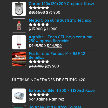
precio
precio
Carpa 120x120x200 Cropbox Kasvi
original
actual
El
El
$
103.500
$
91.900
era:
es:
Valorado
con
5.00
de
precio
precio
$30.530.
$27.910.
Mega Clon 60ml Sustrato Técnico
5
original
actual
El
El
$
13.900
$
11.900
era:
es:
Valorado
con
5.00
de
precio
precio
$103.500.
$91.900.
Agrolite - Foco CFL bajo consumo
5
250w apoyo floración
original
actual
El
El
$
449.900
$
44.900
era:
es:
precio
precio
$13.900.
$11.900.
Faster and Furious Mix BSF 12
Semillas
original
actual
era:
es:
El
El
$
40.900
$
29.900
Valorado
$449.900.
$44.900.
con
5.00
de
precio
precio
5
original
actual
ÚLTIMAS NOVEDADES DE STUDIO 420
era:
es:
$40.900.
$29.900.
Extractor Silent 200 / 1120m3 Kasvi
por Jaime Ramirez
Valorado
con
5
de 5
Journey Bag Puffco Colores