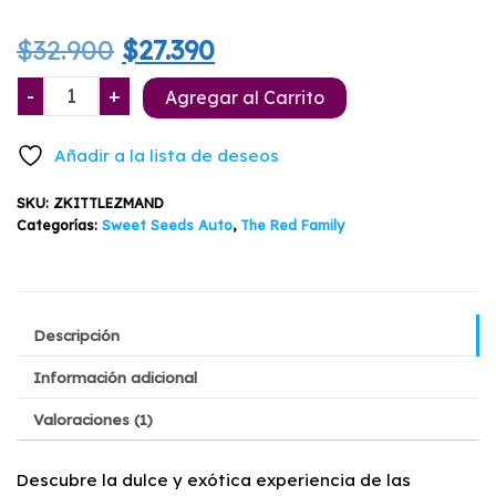
Valorado
1
con
5.00
El
El
$
32.900
$
27.390
de 5 en
base a
valoración
precio
precio
Sweet
-
+
de un
Agregar al Carrito
cliente
Mandarine
original
actual
Zkittlez
Añadir a la lista de deseos
XL
era:
es:
Auto
SKU:
ZKITTLEZMAND
$32.900.
$27.390.
3+1
Categorías:
Sweet Seeds Auto
,
The Red Family
cantidad
Descripción
Información adicional
Valoraciones (1)
Descubre la dulce y exótica experiencia de las