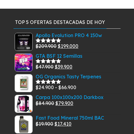
TOP 5 OFERTAS DESTACADAS DE HOY
Apollo Evolution PRO 4 150w
El
El
$
209.900
$
199.000
Valorado
con
5.00
de
precio
precio
GTA BSF 12 Semillas
5
original
actual
El
El
$
47.900
$
39.900
era:
es:
Valorado
con
5.00
de
precio
precio
$209.900.
$199.000.
OG Organics Tasty Terpenes
5
original
actual
Rango
$
24.900
-
$
66.900
era:
es:
Valorado
con
5.00
de
de
$47.900.
$39.900.
Carpa 100x100x200 Darkbox
5
precios:
El
El
$
84.900
$
79.900
desde
precio
precio
$24.900
Fast Food Mineral 750ml BAC
original
actual
El
El
$
19.900
$
17.410
hasta
era:
es:
precio
precio
$66.900
$84.900.
$79.900.