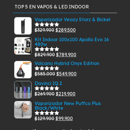
TOP 5 EN VAPOS & LED INDOOR
Vaporizador Veazy Storz & Bickel
El
El
$
329.900
$
289.500
Valorado
con
5.00
de
precio
precio
Kit Indoor 100x100 Apollo Evo 16
5
480w
original
actual
era:
es:
El
El
$
829.900
$
789.900
Valorado
$329.900.
$289.500.
con
5.00
de
precio
precio
Volcano Hybrid Onyx Edition
5
original
actual
El
El
$
585.000
$
549.900
Valorado
era:
es:
con
5.00
de
precio
precio
Davinci IQ 2
$829.900.
$789.900.
5
original
actual
El
El
$
269.900
$
219.900
era:
es:
Valorado
con
5.00
de
precio
precio
$585.000.
$549.900.
Vaporizador New Puffco Plus
5
Black/White
original
actual
era:
es:
El
El
$
129.900
$
99.900
Valorado
$269.900.
$219.900.
con
5.00
de
precio
precio
5