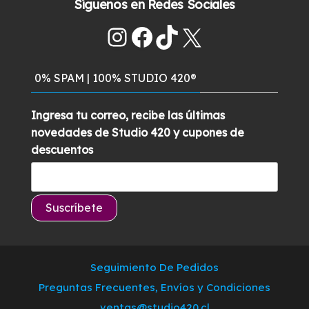
Síguenos en Redes Sociales
original
actual
era:
es:
Instagram
Facebook
TikTok
X
$129.900.
$99.900.
0% SPAM | 100% STUDIO 420®
Ingresa tu correo, recibe las últimas
novedades de Studio 420 y cupones de
descuentos
Seguimiento De Pedidos
Preguntas Frecuentes, Envíos y Condiciones
ventas@studio420.cl