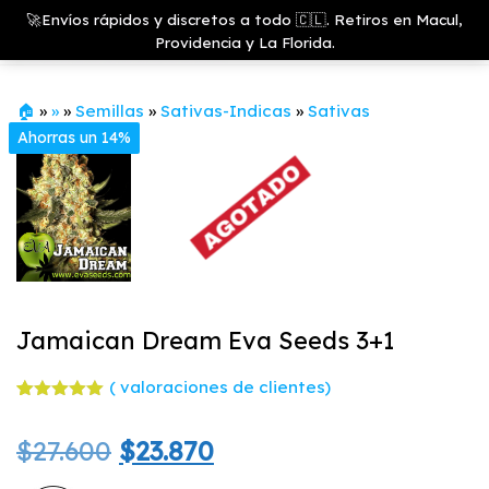
Saltar
Growshop
🚀Envíos rápidos y discretos a todo 🇨🇱. Retiros en Macul,
& LED
Menú
al
Providencia y La Florida.
Store
contenido
🏠
»
»
»
Semillas
»
Sativas-Indicas
»
Sativas
Ahorras un 14%
Jamaican Dream Eva Seeds 3+1
(
valoraciones de clientes)
Valorado
4
con
5.00
El
El
$
27.600
$
23.870
de 5 en
base a
valoracione