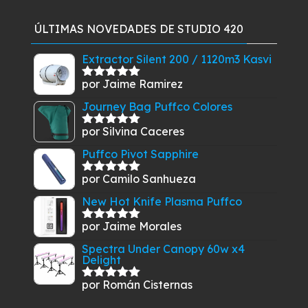
original
actual
era:
es:
ÚLTIMAS NOVEDADES DE STUDIO 420
$19.900.
$17.410.
Extractor Silent 200 / 1120m3 Kasvi
por Jaime Ramirez
Valorado
con
5
de 5
Journey Bag Puffco Colores
por Silvina Caceres
Valorado
con
5
de 5
Puffco Pivot Sapphire
por Camilo Sanhueza
Valorado
con
5
de 5
New Hot Knife Plasma Puffco
por Jaime Morales
Valorado
con
5
de 5
Spectra Under Canopy 60w x4
Delight
por Román Cisternas
Valorado
con
5
de 5