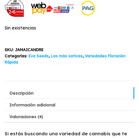
precio
precio
s de
clientes
original
actual
era:
es:
Sin existencias
$27.600.
$23.870.
SKU:
JAMAICANDRE
Categorías:
Eva Seeds
,
Las más sativas
,
Variedades Floración
Rápida
Descripción
Información adicional
Valoraciones (4)
Si estás buscando una variedad de cannabis que te