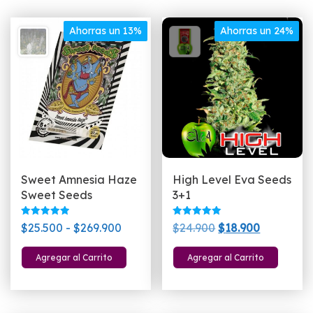
Ahorras un 13%
Ahorras un 24%
Sweet Amnesia Haze
High Level Eva Seeds
Sweet Seeds
3+1
Valorado
Valorado
Rango
El
El
$
25.500
-
$
269.900
$
24.900
$
18.900
con
con
5.00
5.00
de
precio
precio
Este
de 5
de 5
Agregar al Carrito
Agregar al Carrito
precios:
original
actual
producto
desde
era:
es:
tiene
$25.500
$24.900.
$18.900.
múltiples