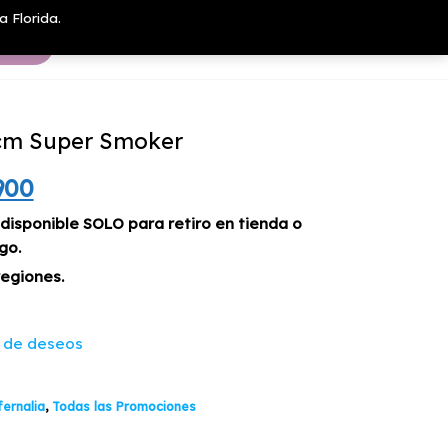
a Florida.
cm Super Smoker
El
900
io
precio
 disponible SOLO para retiro en tienda o
go.
inal
actual
regiones.
es:
900.
$39.900.
a de deseos
ernalia
,
Todas las Promociones