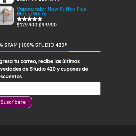
era:
es:
con
5.00
de
precio
precio
$285.900.
$259.700.
Vaporizador New Puffco Plus
5
Black/White
original
actual
era:
es:
El
El
$
129.900
$
99.900
Valorado
$329.900.
$289.500.
con
5.00
de
precio
precio
5
original
actual
% SPAM | 100% STUDIO 420®
era:
es:
$129.900.
$99.900.
gresa tu correo, recibe las últimas
vedades de Studio 420 y cupones de
scuentos