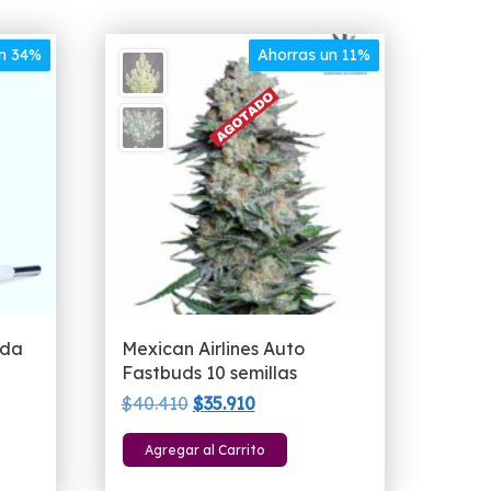
un 34%
Ahorras un 11%
nda
Mexican Airlines Auto
Fastbuds 10 semillas
El
El
$
40.410
$
35.910
precio
precio
Agregar al Carrito
original
actual
era:
es: