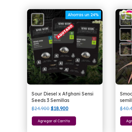
Ahorras un 24%
Sour Diesel x Afghani Sensi
Smoo
Seeds 3 Semillas
semil
El
El
$
24.900
$
18.900
$
40.
precio
precio
Agregar al Carrito
Agr
original
actual
era:
es: