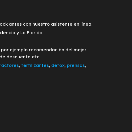
tock antes con nuestro asistente en línea.
encia y La Florida.
o por ejemplo recomendación del mejor
 de descuento etc.
ractores
,
fertilizantes
,
detox
,
prensas
,