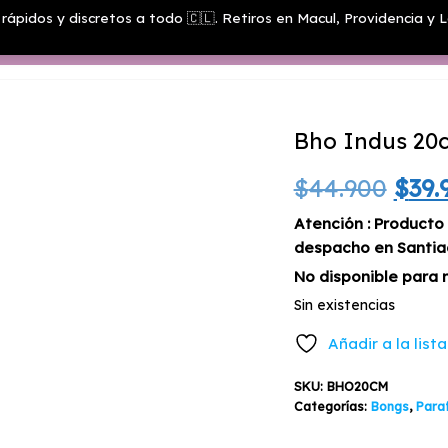
rápidos y discretos a todo 🇨🇱. Retiros en Macul, Providencia y L
Menú
Bho Indus 20
El
$
44.900
$
39.
prec
Atención : Producto
despacho en Santia
orig
No disponible para 
era:
Sin existencias
$44.
Añadir a la list
SKU:
BHO20CM
Categorías:
Bongs
,
Paraf