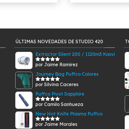
$40.410.
$35.910.
$9.900.
$6.500.
ÚLTIMAS NOVEDADES DE STUDIO 420
T
Extractor Silent 200 / 1120m3 Kasvi
por Jaime Ramirez
Valorado
con
5
de 5
Journey Bag Puffco Colores
por Silvina Caceres
Valorado
con
5
de 5
Puffco Pivot Sapphire
por Camilo Sanhueza
Valorado
con
5
de 5
New Hot Knife Plasma Puffco
por Jaime Morales
Valorado