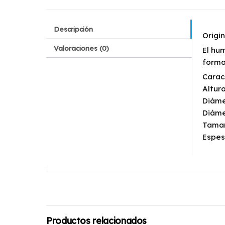
Descripción
Origi
Valoraciones (0)
El hu
forma
Carac
Altura
Diáme
Diáme
Tamañ
Espes
Productos relacionados