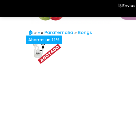
Saltar
Growshop
🚀Envíos 
& LED
al
Store
contenido
🏠
»
»
»
Parafernalia
»
Bongs
Ahorras un 11%