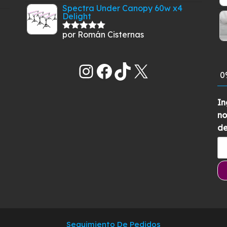
con
5
de 5
Spectra Under Canopy 60w x4
Delight
por Román Cisternas
Valorado
con
5
de 5
Instagram
Facebook
TikTok
X
0
In
no
de
Seguimiento De Pedidos