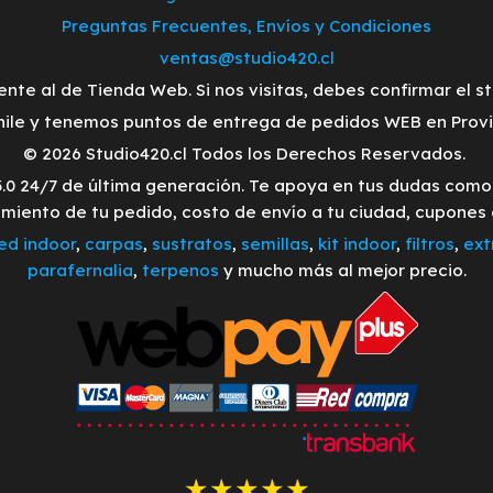
Preguntas Frecuentes, Envíos y Condiciones
ventas@studio420.cl
ente al de Tienda Web. Si nos visitas, debes confirmar el s
ile y tenemos puntos de entrega de pedidos WEB en Provid
© 2026 Studio420.cl Todos los Derechos Reservados.
3.0 24/7 de última generación. Te apoya en tus dudas com
imiento de tu pedido, costo de envío a tu ciudad, cupones
led indoor
,
carpas
,
sustratos
,
semillas
,
kit indoor
,
filtros
,
ext
parafernalia
,
terpenos
y mucho más al mejor precio.